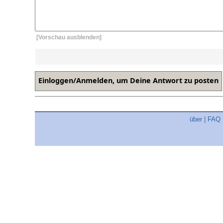
[Vorschau ausblenden]
über
|
FAQ