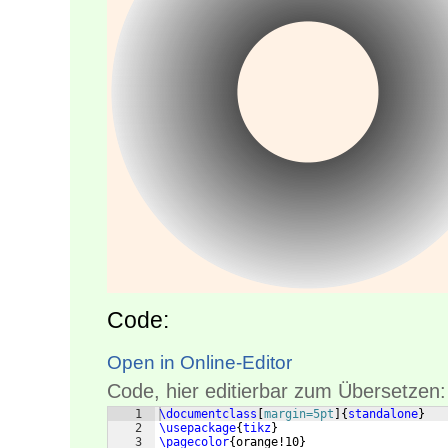
Code:
Open in Online-Editor
Code, hier editierbar zum Übersetzen:
1
\documentclass
[
margin=5pt
]
{
standalone
}
2
\usepackage
{
tikz
}
3
\pagecolor
{
orange!10
}