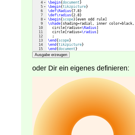
4
\begin
{
document
}
5
\begin
{
tikzpicture
}
6
\def\Radius
{
7.8
}
7
\def\radius
{
2.8
}
8
\begin
{
scope
}
[
even odd rule
]
9
\shade
[
shading=radial, inner color=black,
10
  circle
[
radius=
\Radius
]
11
  circle
[
radius=
\radius
]
12
  ;
13
\end
{
scope
}
14
\end
{
tikzpicture
}
15
\end
{
document
}
Ausgabe erzeugen
oder Dir ein eigenes definieren: