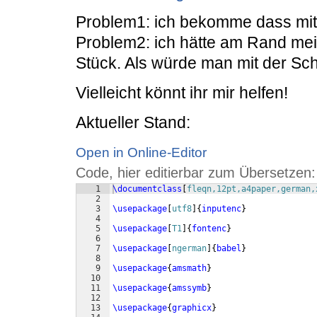
Problem1: ich bekomme dass mit 
Problem2: ich hätte am Rand mein
Stück. Als würde man mit der Sc
Vielleicht könnt ihr mir helfen!
Aktueller Stand:
Open in Online-Editor
Code, hier editierbar zum Übersetzen:
1
\documentclass
[
fleqn,12pt,a4paper,german,
2
3
\usepackage
[
utf8
]
{
inputenc
}
4
5
\usepackage
[
T1
]
{
fontenc
}
6
7
\usepackage
[
ngerman
]
{
babel
}
8
9
\usepackage
{
amsmath
}
10
11
\usepackage
{
amssymb
}
12
13
\usepackage
{
graphicx
}