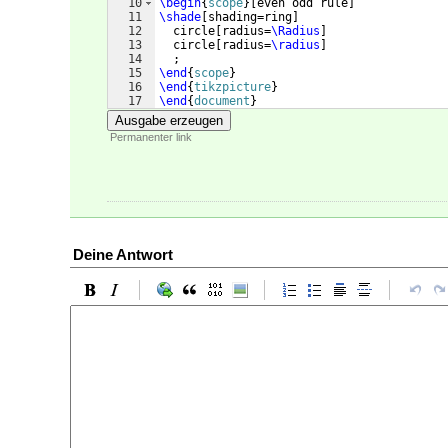
10
\begin
{
scope
}
[
even odd rule
]
11
\shade
[
shading=ring
]
12
  circle
[
radius=
\Radius
]
13
  circle
[
radius=
\radius
]
14
  ;
15
\end
{
scope
}
16
\end
{
tikzpicture
}
17
\end
{
document
}
Ausgabe erzeugen
Permanenter link
Deine Antwort