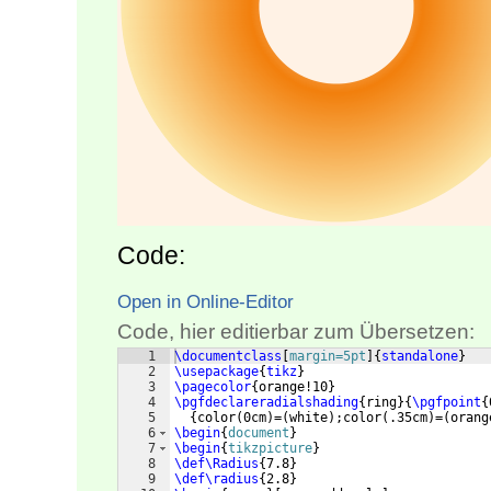
Code:
Open in Online-Editor
Code, hier editierbar zum Übersetzen:
1
\documentclass
[
margin=5pt
]
{
standalone
}
2
\usepackage
{
tikz
}
3
\pagecolor
{
orange!10
}
4
\pgfdeclareradialshading
{
ring
}
{
\pgfpoint
{
5
{
color
(
0cm
)
=
(
white
)
;color
(
.35cm
)
=
(
orang
6
\begin
{
document
}
7
\begin
{
tikzpicture
}
8
\def\Radius
{
7.8
}
9
\def\radius
{
2.8
}