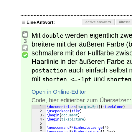
Eine Antwort:
active answers
älteste
Mit
werden eigentlich zwei
double
3
breitere mit der äußeren Farbe (b
schmalere mit der Füllfarbe zwis
Haarlinie in der äußeren Farbe 
auch einfach selbst 
postaction
mit
und
shorten <=-1pt
shorten
Open in Online-Editor
Code, hier editierbar zum Übersetzen:
1
\documentclass
[
margin=5pt
]
{
standalone
}
2
\usepackage
{
tikz
}
3
\begin
{
document
}
4
\begin
{
tikzpicture
}
5
6
\newcommand
*
\Einheitslaenge
{
4
}
7
\newcommand
*
\Einheitsdicke
{
1.2mm
}