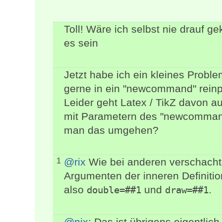
Toll! Wäre ich selbst nie drauf 
es sein
Jetzt habe ich ein kleines Probl
gerne in ein "newcommand" rein
Leider geht Latex / TikZ davon a
mit Parametern des "newcommand
man das umgehen?
@rix
Wie bei anderen verschachte
1
Argumenten der inneren Definiti
also
und
.
double=##1
draw=##1
@nix
: Das ist übrigens eigentlic