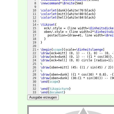
8
\newcommand
*
\Breite
{
5mm
}
9
10
\colorlet
{
dunk
}
{
white!76!black
}
11
\colorlet
{
mitt
}
{
white!80!black
}
12
\colorlet
{
hell
}
{
white!84!black
}
13
14
\tikzset
{
15
  eck/.style = 
{
line width=
\Einheitsdicke
16
  oben/.style = 
{
line width=2*
\Einheitsdi
17
    postaction=
{
draw=#1, line width=
\Brei
18
}
19
}
20
21
\begin
{
scope
}
[
scale=
\Einheitslaenge
]
22
\draw
[
eck=mitt
]
(
0, 1
)
 -- 
(
1, 0
)
 -- 
(
0, -
23
\draw
[
eck=dunk
]
(
0, 1
)
 -- 
({
1 * cos
(
30
)}
,
24
\draw
[
eck=hell
]
(
0, 0
)
 circle 
[
radius=1
]
;
25
%
26
\draw
[
oben=mitt
]
(
45: 
{(
1 / sin
(
45
)
 / 2
})
27
%
28
\draw
[
oben=dunk
]
({
1 * cos
(
30
)
 * 0.8
}
, -
{
29
\draw
[
oben=dunk
]
(
30:
{
1 * sin
(
30
)})
 -- 
(
9
30
\end
{
scope
}
31
32
\end
{
tikzpicture
}
33
\end
{
document
}
Ausgabe erzeugen