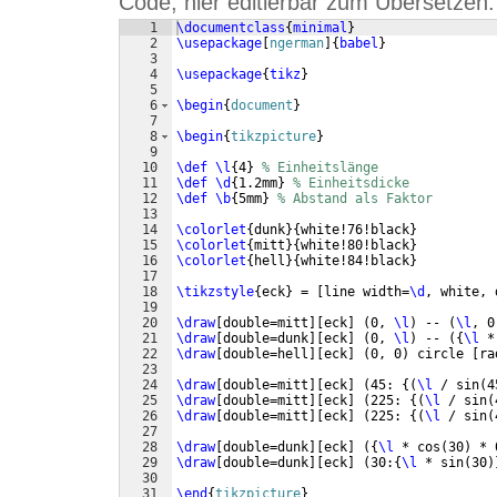
Code, hier editierbar zum Übersetzen:
1
\documentclass
{
minimal
}
2
\usepackage
[
ngerman
]
{
babel
}
3
4
\usepackage
{
tikz
}
5
6
\begin
{
document
}
7
8
\begin
{
tikzpicture
}
9
10
\def
\l
{
4
}
% Einheitslänge
11
\def
\d
{
1.2mm
}
% Einheitsdicke
12
\def
\b
{
5mm
}
% Abstand als Faktor
13
14
\colorlet
{
dunk
}
{
white!76!black
}
15
\colorlet
{
mitt
}
{
white!80!black
}
16
\colorlet
{
hell
}
{
white!84!black
}
17
18
\tikzstyle
{
eck
}
 = 
[
line width=
\d
, white, 
19
20
\draw
[
double=mitt
]
[
eck
]
(
0, 
\l
)
 -- 
(
\l
, 0
21
\draw
[
double=dunk
]
[
eck
]
(
0, 
\l
)
 -- 
({
\l
 *
22
\draw
[
double=hell
]
[
eck
]
(
0, 0
)
 circle 
[
ra
23
24
\draw
[
double=mitt
]
[
eck
]
(
45: 
{(
\l
 / sin
(
4
25
\draw
[
double=mitt
]
[
eck
]
(
225: 
{(
\l
 / sin
(
26
\draw
[
double=mitt
]
[
eck
]
(
225: 
{(
\l
 / sin
(
27
28
\draw
[
double=dunk
]
[
eck
]
({
\l
 * cos
(
30
)
 * 
29
\draw
[
double=dunk
]
[
eck
]
(
30:
{
\l
 * sin
(
30
)
30
31
\end
{
tikzpicture
}