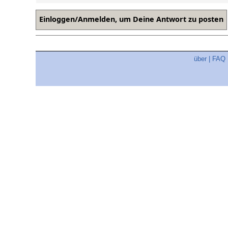
über
|
FAQ