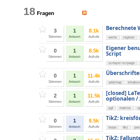
18
Fragen
Berechnete 
3
1
8.1k
Stimmen
Antwort
Aufrufe
werte
register
Eigener benu
0
1
8.5k
Script
Stimmen
Antwort
Aufrufe
scrlayer-scrpage
Überschrifte
0
1
11.4k
Stimmen
Antwort
Aufrufe
addchap
inhaltsv
[closed] LaTe
2
1
11.5k
optionalen /
Stimmen
Antwort
Aufrufe
pgf
makros
o
TikZ: kreisf
0
1
8.5k
Stimmen
Antwort
Aufrufe
loops
tikz
par
TikZ: Fallu