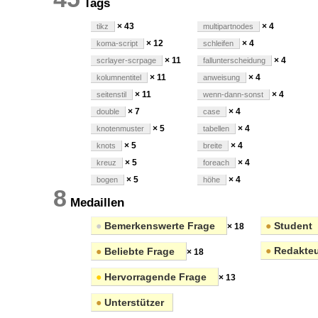
Tags
× 43
× 4
tikz
multipartnodes
× 12
× 4
koma-script
schleifen
× 11
× 4
scrlayer-scrpage
fallunterscheidung
× 11
× 4
kolumnentitel
anweisung
× 11
× 4
seitenstil
wenn-dann-sonst
× 7
× 4
double
case
× 5
× 4
knotenmuster
tabellen
× 5
× 4
knots
breite
× 5
× 4
kreuz
foreach
× 5
× 4
bogen
höhe
8
Medaillen
●
Bemerkenswerte Frage
●
Student
× 18
●
Redakteu
●
Beliebte Frage
× 18
●
Hervorragende Frage
× 13
●
Unterstützer