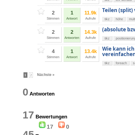
Teilen (split
2
1
11.9k
Stimmen
Antwort
Aufrufe
tikz
höhe
mul
(absolute bz
2
2
14.3k
Stimmen
Antworten
Aufrufe
tikz
positionierun
Wie kann ich 
4
1
13.4k
vereinfache
Stimmen
Antwort
Aufrufe
tikz
foreach
s
Nächste »
1
2
0
Antworten
17
Bewertungen
17
0
45