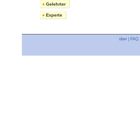
●
Gelehrter
●
Experte
über
|
FAQ