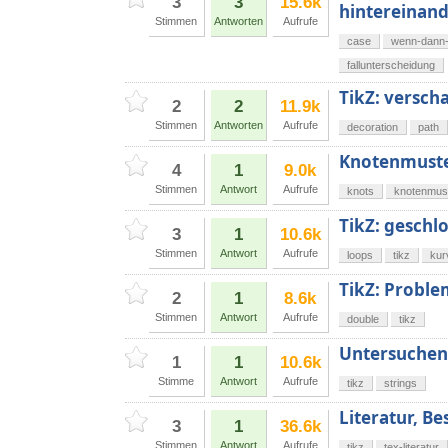
3
3
15.6k
hintereinand
Stimmen
Antworten
Aufrufe
case
wenn-dann-
fallunterscheidung
TikZ: versch
2
2
11.9k
Stimmen
Antworten
Aufrufe
decoration
path
Knotenmuste
4
1
9.0k
Stimmen
Antwort
Aufrufe
knots
knotenmus
TikZ: geschl
3
1
10.6k
Stimmen
Antwort
Aufrufe
loops
tikz
kur
TikZ: Proble
2
1
8.6k
Stimmen
Antwort
Aufrufe
double
tikz
Untersuchen 
1
1
10.6k
Stimme
Antwort
Aufrufe
tikz
strings
Literatur, B
3
1
36.6k
Stimmen
Antwort
Aufrufe
tikz
tex-literatur