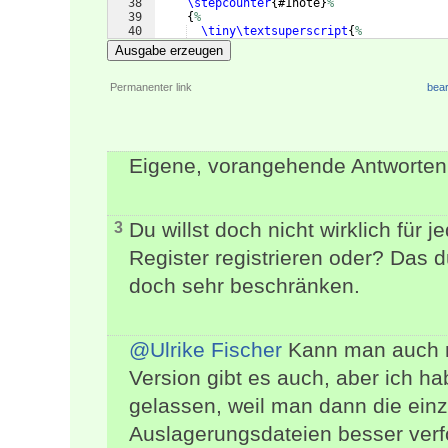
38
\stepcounter
{
#1note
}
%
39
{
%
40
\tiny\textsuperscript
{
%
41
\raisebox
{
1ex
}
{
Ausgabe erzeugen
Permanenter link
bear
Eigene, vorangehende Antworten
Du willst doch nicht wirklich für 
3
Register registrieren oder? Das d
doch sehr beschränken.
@Ulrike Fischer
Kann man auch m
Version gibt es auch, aber ich h
gelassen, weil man dann die einz
Auslagerungsdateien besser verf