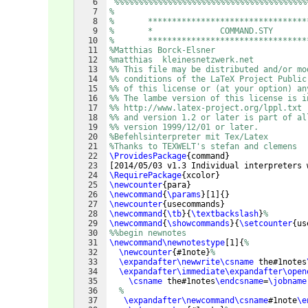
6
%%%%%%%%%%%%%%%%%%%%%%%%%%%%%%%%%%%%%%%%
7
%
8
%       *********************************
9
%       *              COMMAND.STY
10
%       *********************************
11
%Matthias Borck-Elsner
12
%matthias  kleinesnetzwerk.net
13
%% This file may be distributed and/or mo
14
%% conditions of the LaTeX Project Public
15
%% of this license or (at your option) an
16
%% The lambe version of this license is i
17
%% http://www.latex-project.org/lppl.txt
18
%% and version 1.2 or later is part of al
19
%% version 1999/12/01 or later.
20
%Befehlsinterpreter mit Tex/Latex
21
%Thanks to TEXWELT's stefan and clemens
22
\ProvidesPackage
{
command
}
23
[
2014/05/03 v1.3 Individual interpreters 
24
\RequirePackage
{
xcolor
}
25
\newcounter
{
para
}
26
\newcommand
{
\params
}
[
1
]
{
}
27
\newcounter
{
usecommands
}
28
\newcommand
{
\tb
}
{
\textbackslash
}
%
29
\newcommand
{
\showcommands
}
{
\setcounter
{
us
30
%%begin newnotes
31
\newcommand\newnotestype
[
1
]
{
%
32
\newcounter
{
#1note
}
%
33
\expandafter\newwrite\csname
 the#1notes
34
\expandafter\immediate\expandafter\open
35
\csname
 the#1notes
\endcsname
=
\jobname
36
%
37
\expandafter\newcommand\csname
#1note
\e