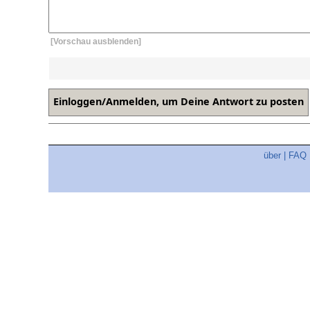
[Vorschau ausblenden]
über
|
FAQ