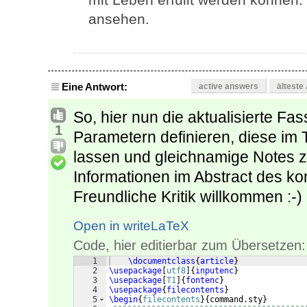
ansehen.
Eine Antwort:
active answers
älteste
So, hier nun die aktualisierte F
1
Parametern definieren, diese im
lassen und gleichnamige Notes z
Informationen im Abstract des k
Freundliche Kritik willkommen :-)
Open in writeLaTeX
Code, hier editierbar zum Übersetzen:
1
\documentclass
{
article
}
2
\usepackage
[
utf8
]
{
inputenc
}
3
\usepackage
[
T1
]
{
fontenc
}
4
\usepackage
{
filecontents
}
5
\begin
{
filecontents
}
{
command.sty
}