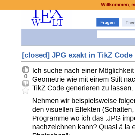
Willkommen, er
Fragen
The
[closed] JPG exakt in TikZ Cod
Ich suche nach einer Möglichkeit 
0
Geometrie wie mit einem Stift n
TikZ Code generieren zu lassen.
Nehmen wir beispielsweise folge
den visuellen Effekten (Schatten, L
Programme wo ich das .JPG impo
nachzeichnen kann? Quasi á la e