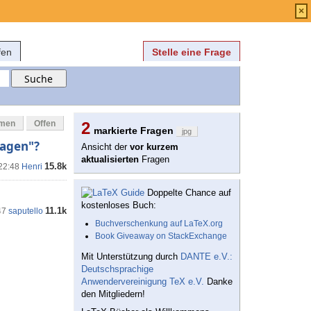
Anmelden
über
FAQ
×
fen
Stelle eine Frage
mmen
Offen
2
markierte Fragen
jpg
ragen"?
Ansicht der
vor kurzem
aktualisierten
Fragen
15.8k
 22:48
Henri
Doppelte Chance auf
kostenloses Buch:
11.1k
47
saputello
Buchverschenkung auf LaTeX.org
Book Giveaway on StackExchange
Mit Unterstützung durch
DANTE e.V.:
Deutschsprachige
Anwendervereinigung TeX e.V.
Danke
den Mitgliedern!