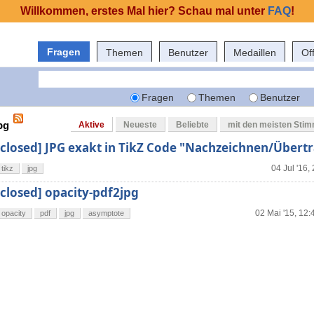
Willkommen, erstes Mal hier? Schau mal unter
FAQ
!
Fragen
Themen
Benutzer
Medaillen
Of
Fragen
Themen
Benutzer
pg
Aktive
Neueste
Beliebte
mit den meisten Sti
[closed] JPG exakt in TikZ Code "Nachzeichnen/Übert
04 Jul '16,
tikz
jpg
[closed] opacity-pdf2jpg
02 Mai '15, 12:
opacity
pdf
jpg
asymptote