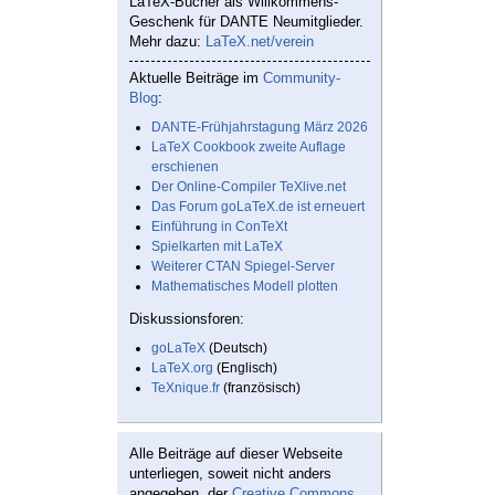
LaTeX-Bücher als Willkommens-
Geschenk für DANTE Neumitglieder.
Mehr dazu:
LaTeX.net/verein
Aktuelle Beiträge im
Community-
Blog
:
DANTE-Frühjahrstagung März 2026
LaTeX Cookbook zweite Auflage
erschienen
Der Online-Compiler TeXlive.net
Das Forum goLaTeX.de ist erneuert
Einführung in ConTeXt
Spielkarten mit LaTeX
Weiterer CTAN Spiegel-Server
Mathematisches Modell plotten
Diskussionsforen:
goLaTeX
(Deutsch)
LaTeX.org
(Englisch)
TeXnique.fr
(französisch)
Alle Beiträge auf dieser Webseite
unterliegen, soweit nicht anders
angegeben, der
Creative Commons