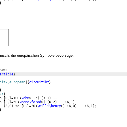
}
anisch, die europäischen Symbole bevorzuge:
etzen:
article
}
nitx,european
]
{
circuitikz
}
}
kz
}
o 
[
R,l=100<
\ohm
>,-*
]
(
3,1
)
 -- 
o 
[
C,l=50<
\nano\farad
>
]
(
6,2
)
 -- 
(
6,1
)
- 
(
3,0
)
 to 
[
L,l=20<
\milli\henry
>
]
(
6,0
)
 -- 
(
6,1
)
;
}