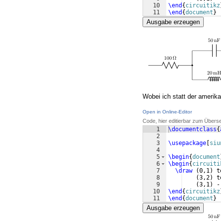
10
\end
{
circuitikz
11
\end
{
document
}
Ausgabe erzeugen
Wobei ich statt der amerik
Open in Online-Editor
Code, hier editierbar zum Übers
1
\documentclass
{
2
3
\usepackage
[
siu
4
5
\begin
{
document
6
\begin
{
circuiti
7
\draw
(
0,1
)
 t
8
(
3,2
)
 t
9
(
3,1
)
 -
10
\end
{
circuitikz
11
\end
{
document
}
Ausgabe erzeugen