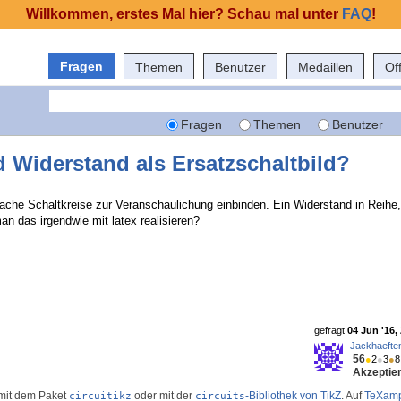
Willkommen, erstes Mal hier? Schau mal unter
FAQ
!
Fragen
Themen
Benutzer
Medaillen
Of
Fragen
Themen
Benutzer
 Widerstand als Ersatzschaltbild?
ache Schaltkreise zur Veranschaulichung einbinden. Ein Widerstand in Reihe
an das irgendwie mit latex realisieren?
gefragt
04 Jun '16,
Jackhaefte
56
●
2
●
3
●
8
Akzeptier
mit dem Paket
oder mit der
-Bibliothek von TikZ
. Auf
TeXamp
circuitikz
circuits