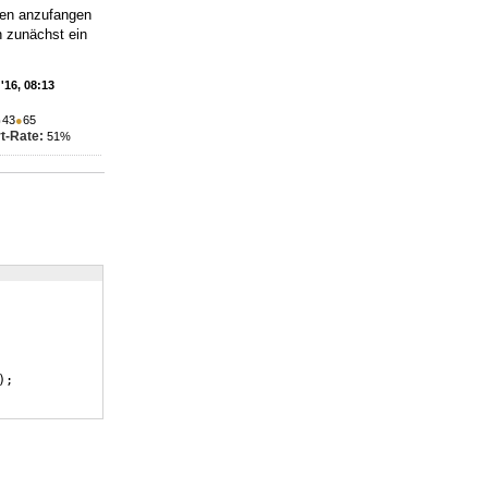
len anzufangen
h zunächst ein
'16, 08:13
●
43
●
65
t-Rate:
51%
)
;