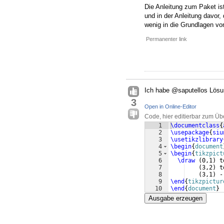
Die Anleitung zum Paket is
und in der Anleitung davor
wenig in die Grundlagen v
Permanenter link
Ich habe @saputellos Lösu
3
Open in Online-Editor
Code, hier editierbar zum Üb
1
\documentclass
{
2
\usepackage
{
siu
3
\usetikzlibrary
4
\begin
{
document
5
\begin
{
tikzpict
6
\draw
(
0,1
)
 t
7
(
3,2
)
 t
8
(
3,1
)
 -
9
\end
{
tikzpictur
10
\end
{
document
}
Ausgabe erzeugen