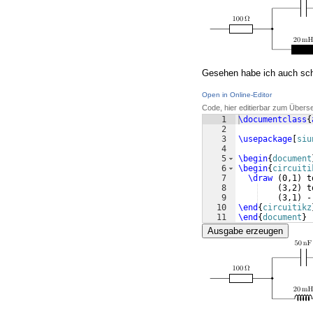
Gesehen habe ich auch sc
Open in Online-Editor
Code, hier editierbar zum Übers
1
\documentclass
{
2
3
\usepackage
[
siu
4
5
\begin
{
document
6
\begin
{
circuiti
7
\draw
(
0,1
)
 t
8
(
3,2
)
 t
9
(
3,1
)
 -
10
\end
{
circuitikz
11
\end
{
document
}
Ausgabe erzeugen