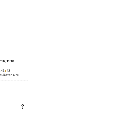
'16, 11:01
●
41
●
43
t-Rate:
46%