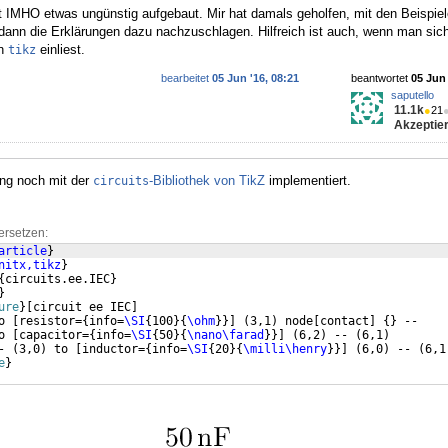
t IMHO etwas ungünstig aufgebaut. Mir hat damals geholfen, mit den Beispie
, dann die Erklärungen dazu nachzuschlagen. Hilfreich ist auch, wenn man sic
on
einliest.
tikz
bearbeitet
05 Jun '16, 08:21
beantwortet
05 Jun 
saputello
11.1k
●
21
Akzeptier
ng noch mit der
-Bibliothek von TikZ
implementiert.
circuits
ersetzen:
article
}
nitx,tikz
}
{
circuits.ee.IEC
}
}
ure
}
[
circuit ee IEC
]
o 
[
resistor=
{
info=
\SI
{
100
}
{
\ohm
}}]
(
3,1
)
 node
[
contact
]
{
}
 -- 
o 
[
capacitor=
{
info=
\SI
{
50
}
{
\nano\farad
}}]
(
6,2
)
 -- 
(
6,1
)
- 
(
3,0
)
 to 
[
inductor=
{
info=
\SI
{
20
}
{
\milli\henry
}}]
(
6,0
)
 -- 
(
6,1
e
}