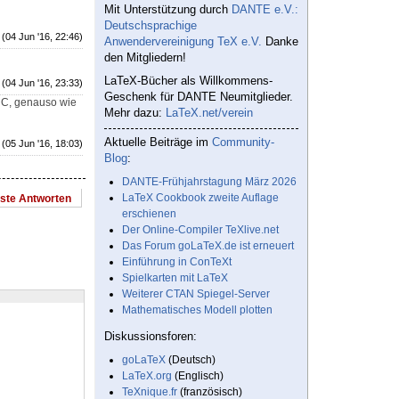
Mit Unterstützung durch
DANTE e.V.:
Deutschsprachige
(04 Jun '16, 22:46)
Anwendervereinigung TeX e.V.
Danke
den Mitgliedern!
LaTeX-Bücher als Willkommens-
(04 Jun '16, 23:33)
Geschenk für DANTE Neumitglieder.
d C, genauso wie
Mehr dazu:
LaTeX.net/verein
Aktuelle Beiträge im
Community-
(05 Jun '16, 18:03)
Blog
:
DANTE-Frühjahrstagung März 2026
LaTeX Cookbook zweite Auflage
este Antworten
erschienen
Der Online-Compiler TeXlive.net
Das Forum goLaTeX.de ist erneuert
Einführung in ConTeXt
Spielkarten mit LaTeX
Weiterer CTAN Spiegel-Server
Mathematisches Modell plotten
Diskussionsforen:
goLaTeX
(Deutsch)
LaTeX.org
(Englisch)
TeXnique.fr
(französisch)