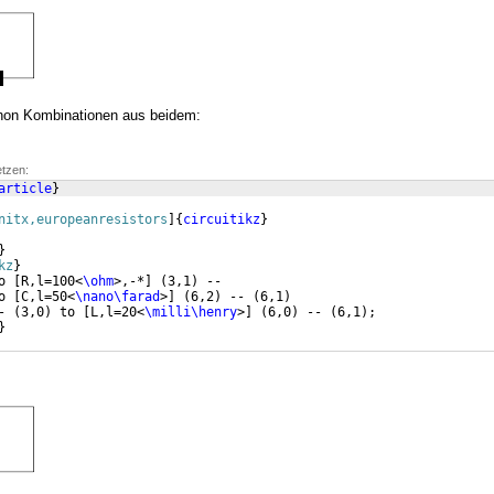
hon Kombinationen aus beidem:
etzen:
article
}
nitx,europeanresistors
]
{
circuitikz
}
}
kz
}
o 
[
R,l=100<
\ohm
>,-*
]
(
3,1
)
 -- 
o 
[
C,l=50<
\nano\farad
>
]
(
6,2
)
 -- 
(
6,1
)
- 
(
3,0
)
 to 
[
L,l=20<
\milli\henry
>
]
(
6,0
)
 -- 
(
6,1
)
;
}