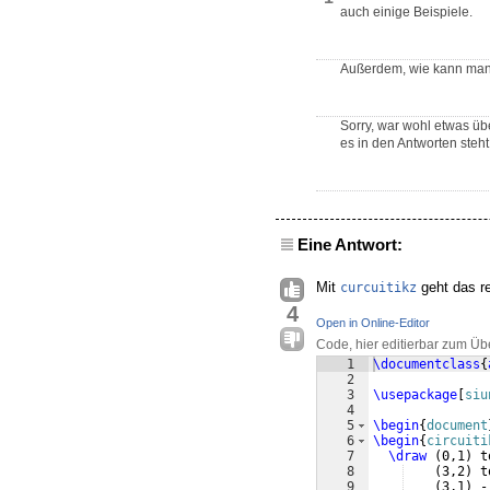
auch einige Beispiele.
Außerdem, wie kann ma
Sorry, war wohl etwas üb
es in den Antworten steht
Eine Antwort:
Mit
geht das re
curcuitikz
4
Open in Online-Editor
Code, hier editierbar zum Üb
1
\documentclass
{
2
3
\usepackage
[
siu
4
5
\begin
{
document
6
\begin
{
circuiti
7
\draw
(
0,1
)
 t
8
(
3,2
)
 t
9
(
3,1
)
 -