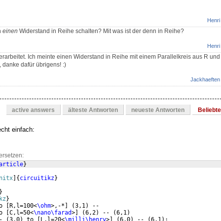
Henri
n
einen
Widerstand in Reihe schalten? Mit was ist der denn in Reihe?
Henri
erarbeitet. Ich meinte einen Widerstand in Reihe mit einem Parallelkreis aus R un
, danke dafür übrigens! :)
Jackhaeften
active answers
älteste Antworten
neueste Antworten
Beliebt
cht einfach:
ersetzen:
article
}
nitx
]
{
circuitikz
}
}
kz
}
o 
[
R,l=100<
\ohm
>,-*
]
(
3,1
)
 -- 
o 
[
C,l=50<
\nano\farad
>
]
(
6,2
)
 -- 
(
6,1
)
- 
(
3,0
)
 to 
[
L,l=20<
\milli\henry
>
]
(
6,0
)
 -- 
(
6,1
)
;