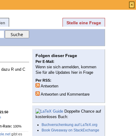
Anmelden
über
FAQ
×
fen
Stelle eine Frage
Folgen dieser Frage
Per E-Mail:
Wenn sie sich anmelden, kommen
, dazu R und C
Sie für alle Updates hier in Frage
Per RSS:
Antworten
Antworten und Kommentare
Doppelte Chance auf
 21:50
kostenloses Buch:
n
Buchverschenkung auf LaTeX.org
t-Rate:
100%
Book Giveaway on StackExchange
le.net
gibt es