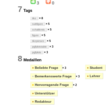
3
0
7
Tags
× 8
tikz
× 5
subfigure
× 5
schaltkreis
× 5
figure
× 5
tikzpicture
× 3
pgfplotstable
× 3
pgfplots
8
Medaillen
●
Beliebte Frage
●
Student
× 3
●
Lehrer
●
Bemerkenswerte Frage
× 3
●
Hervorragende Frage
× 2
●
Unterstützer
●
Redakteur