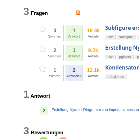
3
Fragen
Subfigure ers
0
1
19.3k
Stimmen
Antwort
Aufrufe
tikz
subfigure
Erstellung 
2
1
9.2k
Stimmen
Antwort
Aufrufe
tikz
pgfplots
p
Kondensator 
1
2
13.1k
Stimme
Antworten
Aufrufe
schaltkreis
1
Antwort
Erstellung Nyquist Diagramm von Impedanzmessun
2
3
Bewertungen