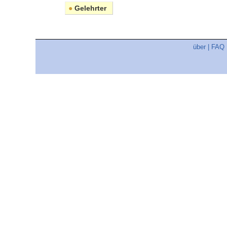
●
Gelehrter
über
|
FAQ