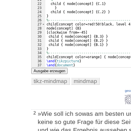
22
  child 
{
 node
[
concept
]
{
C.1
}
23
}
24
  child 
{
 node
[
concept
]
{
C.2
}
}
25
}
26
%----------------------------------------
27
child
[
concept color=red!50!black, level 4
28
node
[
concept
]
{
B
}
29
[
clockwise from=-45
]
30
 child 
{
 node
[
concept
]
{
B.3
}
}
31
 child 
{
 node
[
concept
]
{
B.2
}
}
32
 child 
{
 node
[
concept
]
{
B.1
}
}
33
}
34
%----------------------------------------
35
child
[
concept color=orange
]
{
 node
[
concep
36
\end
{
tikzpicture
}
37
\end
{
document
}
Ausgabe erzeugen
tikz-mindmap
mindmap
ges
»Wie soll ich sowas am besten u
2
keine so gute Frage für diese S
und wie das Ergebnis aussehen s