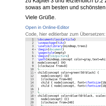
zu Kapitel 3 und letztendlich D.2 
sowas am besten und schönste
Viele Grüße.
Open in Online-Editor
Code, hier editierbar zum Übersetzen:
1
\documentclass
{
article
}
2
\usepackage
{
tikz
}
3
\usetikzlibrary
{
mindmap,trees
}
4
\begin
{
document
}
5
\pagestyle
{
empty
}
6
\begin
{
tikzpicture
}
7
\path
[
mindmap,concept color=gray,text=whi
8
node
[
concept
]
{
H
}
9
[
clockwise from=0
]
10
%----------------------------------------
11
child
[
concept color=green!50!black
]
{
12
  node
[
concept
]
{
D
}
13
[
clockwise from=90
]
14
  child 
{
 node
[
concept, font=
\fontsize
{
10
15
  child 
{
 node
[
concept, font=
\fontsize
{
10
16
}
17
%........................................
18
child
[
concept color=blue!50!black, scale=
19
  node
[
concept
]
{
C
}
20
[
clockwise from=240
]
21
%--------------------------------------