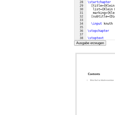
28
\startchapter
29
[
title=
{
Klein
30
   list=
{
Klein 
31
   marking=
{
Kle
32
[
subtitle=
{
Di
33
34
\input
 knuth
35
36
\stopchapter
37
38
\stoptext
Ausgabe erzeugen