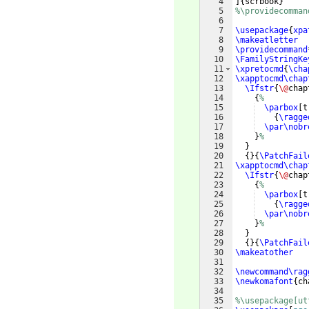
4
]
{
scrbook
}
5
%\providecomman
6
7
\usepackage
{
xpa
8
\makeatletter
9
\providecommand
10
\FamilyStringKe
11
\xpretocmd
{
\cha
12
\xapptocmd\chap
13
\Ifstr
{
\@
chap
14
{
%
15
\parbox
[
t
16
{
\ragge
17
\par\nobr
18
}
%
19
}
20
{
}
{
\PatchFail
21
\xapptocmd\chap
22
\Ifstr
{
\@
chap
23
{
%
24
\parbox
[
t
25
{
\ragge
26
\par\nobr
27
}
%
28
}
29
{
}
{
\PatchFail
30
\makeatother
31
32
\newcommand\rag
33
\newkomafont
{
ch
34
35
%\usepackage[ut