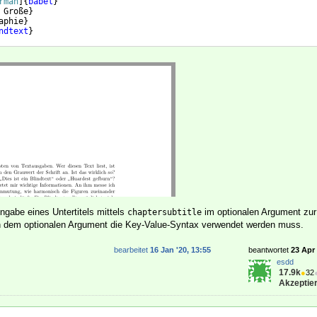
rman
]
{
babel
}
 Große
}
aphie
}
ndtext
}
}
ngabe eines Untertitels mittels
im optionalen Argument zur
chaptersubtitle
in dem optionalen Argument die Key-Value-Syntax verwendet werden muss.
bearbeitet
16 Jan '20, 13:55
beantwortet
23 Apr 
esdd
17.9k
●
32
Akzeptier