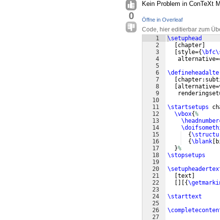
Kein Problem in ConTeXt 
0
Öffne in Overleaf
Code, hier editierbar zum Üb
1
\setuphead
2
[
chapter
]
3
[
style=
{
\bfc\
4
   alternative=
5
6
\defineheadalte
7
[
chapter:subt
8
[
alternative=
9
   renderingset
10
11
\startsetups
 ch
12
\vbox
{
%
13
\headnumber
14
\doifsometh
15
{
\structu
16
{
\blank
[
b
17
}
%
18
\stopsetups
19
20
\setupheadertex
21
[
text
]
22
[
]
[{
\getmarki
23
24
\starttext
25
26
\completeconten
27