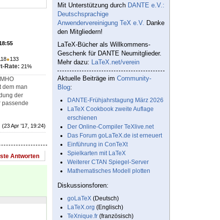
Mit Unterstützung durch
DANTE e.V.:
Deutschsprachige
Anwendervereinigung TeX e.V.
Danke
den Mitgliedern!
 18:55
LaTeX-Bücher als Willkommens-
Geschenk für DANTE Neumitglieder.
118
●
133
Mehr dazu:
LaTeX.net/verein
t-Rate:
21%
Aktuelle Beiträge im
Community-
e IMHO
t dem man
Blog
:
ndung der
DANTE-Frühjahrstagung März 2026
ür passende
LaTeX Cookbook zweite Auflage
erschienen
(23 Apr '17, 19:24)
Der Online-Compiler TeXlive.net
Das Forum goLaTeX.de ist erneuert
Einführung in ConTeXt
Spielkarten mit LaTeX
este Antworten
Weiterer CTAN Spiegel-Server
Mathematisches Modell plotten
Diskussionsforen:
goLaTeX
(Deutsch)
LaTeX.org
(Englisch)
TeXnique.fr
(französisch)