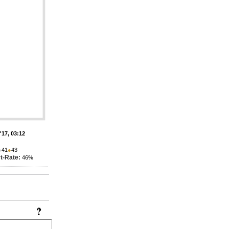
'17, 03:12
●
41
●
43
t-Rate:
46%