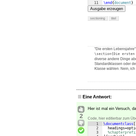
11
\end
{
document
}
Ausgabe erzeugen
sectioning
titel
"Die ersten Lebensjahre"
\section{Die ersten
diverse andere Dinge abd
Standardklassen oder de
Klasse wählen. Nein, ich
Eine Antwort:
Hier ist mal ein Versuch, d
2
Code, hier editierbar zum Üb
1
\documentclass
[
2
  headings=opti
3
%chapterprefi