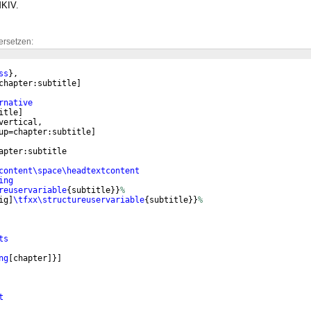
MKIV.
ersetzen:
ss
}
,
chapter:subtitle
]
rnative
itle
]
vertical,
up=chapter:subtitle
]
apter:subtitle
content\space\headtextcontent
ing
reuservariable
{
subtitle
}}
%
ig
]
\tfxx\structureuservariable
{
subtitle
}}
%
ts
ng
[
chapter
]}]
t