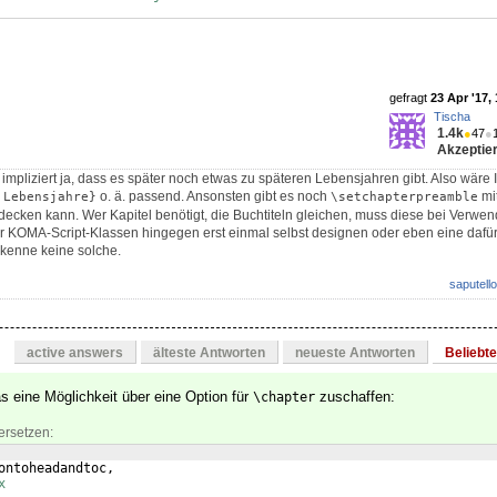
gefragt
23 Apr '17,
Tischa
1.4k
●
47
●
Akzeptier
 impliziert ja, dass es später noch etwas zu späteren Lebensjahren gibt. Also wär
o. ä. passend. Ansonsten gibt es noch
mi
 Lebensjahre}
\setchapterpreamble
ecken kann. Wer Kapitel benötigt, die Buchtiteln gleichen, muss diese bei Verwe
r KOMA-Script-Klassen hingegen erst einmal selbst designen oder eben eine daf
 kenne keine solche.
saputello
active answers
älteste Antworten
neueste Antworten
Beliebt
as eine Möglichkeit über eine Option für
zuschaffen:
\chapter
ersetzen:
ontoheadandtoc,
x