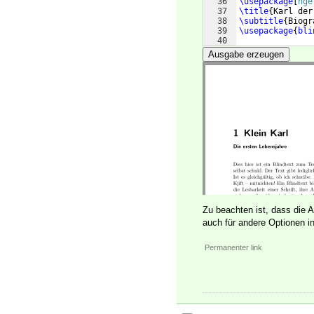
36
\usepackage
[
nge
37
\title
{
Karl der
38
\subtitle
{
Biogr
39
\usepackage
{
bli
40
41
\begin
{
document
Ausgabe erzeugen
Zu beachten ist, dass die A
auch für andere Optionen 
Permanenter link