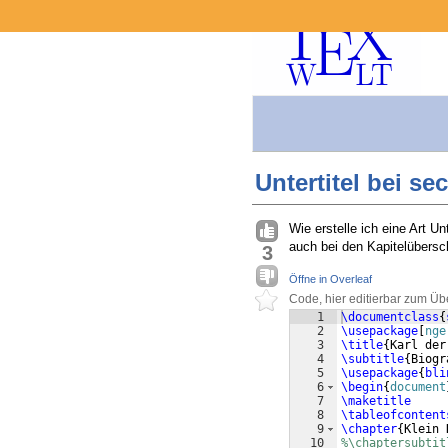
Untertitel bei se
Wie erstelle ich eine Art Un
auch bei den Kapitelübersc
3
Öffne in Overleaf
Code, hier editierbar zum Üb
1
\documentclass
{
2
\usepackage
[
nge
3
\title
{
Karl der
4
\subtitle
{
Biogr
5
\usepackage
{
bli
6
\begin
{
document
7
\maketitle
8
\tableofcontent
9
\chapter
{
Klein 
10
%\chaptersubtit