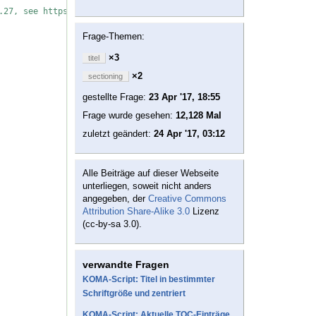
.27, see https://komascript.de/faq_deprecatedif
Frage-Themen:
×3
titel
×2
sectioning
gestellte Frage:
23 Apr '17, 18:55
Frage wurde gesehen:
12,128 Mal
zuletzt geändert:
24 Apr '17, 03:12
Alle Beiträge auf dieser Webseite
unterliegen, soweit nicht anders
angegeben, der
Creative Commons
Attribution Share-Alike 3.0
Lizenz
(cc-by-sa 3.0).
verwandte Fragen
KOMA-Script: Titel in bestimmter
Schriftgröße und zentriert
KOMA-Script: Aktuelle TOC-Einträge