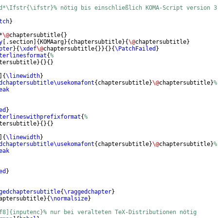
d*\Ifstr{\ifstr}% nötig bis einschließlich KOMA-Script version 3
tch
}
*
\@
chaptersubtitle
{
}
y
[
.section
]
{
KOMAarg
}
{
chaptersubtitle
}
{
\@
chaptersubtitle
}
pter
}
{
\xdef
\@
chaptersubtitle
{
}}
{
}
{
\PatchFailed
}
terlinesformat
{
%
tersubtitle
}
{
}
{
}
]
{
\linewidth
}
dchaptersubtitle\usekomafont
{
chaptersubtitle
}
\@
chaptersubtitle
}
%
eak
ed
}
terlineswithprefixformat
{
%
tersubtitle
}
{
}
{
}
]
{
\linewidth
}
dchaptersubtitle\usekomafont
{
chaptersubtitle
}
\@
chaptersubtitle
}
%
eak
ed
}
gedchaptersubtitle
{
\raggedchapter
}
aptersubtitle
}
{
\normalsize
}
f8]{inputenc}% nur bei veralteten TeX-Distributionen nötig