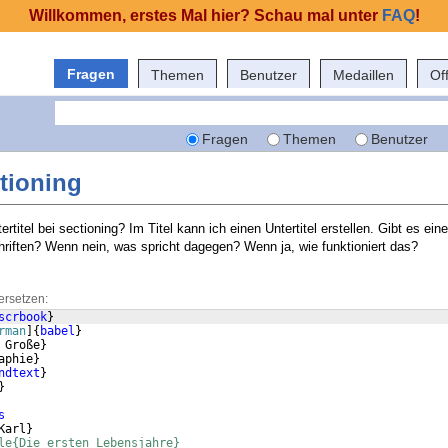
Willkommen, erstes Mal hier? Schau mal unter
FAQ
!
Fragen
Themen
Benutzer
Medaillen
Of
Fragen
Themen
Benutzer
ctioning
tertitel bei sectioning? Im Titel kann ich einen Untertitel erstellen. Gibt es ein
hriften? Wenn nein, was spricht dagegen? Wenn ja, wie funktioniert das?
ersetzen:
scrbook
}
rman
]
{
babel
}
 Große
}
aphie
}
ndtext
}
}
s
Karl
}
le{Die ersten Lebensjahre}