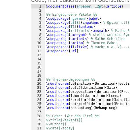
1
\documentclass
[
a4paper, 12pt
]
{
article
}
2
3
%% Eingebundene Pakete %%
4
\usepackage
[
ngerman
]
{
babel
}
5
\usepackage
[
utf8
]
{
inputenc
}
% Option utf8
6
\usepackage
[
T1
]
{
fontenc
}
7
\usepackage
[
intlimits
]
{
amsmath
}
% Mathe-P
8
\usepackage
{
amssymb
}
% stellt weitere Sym
9
\usepackage
{
amsfonts
}
% Mathe-Schriften
10
\usepackage
{
amsthm
}
% Theorem-Paket
11
\usepackage
{
fixltx2e
}
% macht u.a. \(...\
12
\usepackage
{
url
}
13
14
15
16
17
18
19
%% Theorem-Umgebungen %%
20
\newtheorem
{
definition
}
{
Definition
}
[
secti
21
\newtheorem
{
satz
}
[
definition
]
{
Satz
}
22
\newtheorem
{
proposition
}
[
definition
]
{
Prop
23
\newtheorem
{
lemma
}
[
definition
]
{
Lemma
}
24
\newtheorem
{
korollar
}
[
definition
]
{
Korolla
25
\newtheorem
{
beispiel
}
[
definition
]
{
Beispie
26
\newtheorem
{
behauptung
}
{
Behauptung
}
27
28
%% Daten fÃ¼r den Titel %%
29
%\title{\textbf{}}
30
%\author{}
31
%\date{\today}