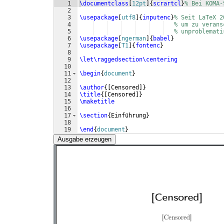
1
\documentclass
[
12pt
]
{
scrartcl
}
% Bei KOMA-
2
3
\usepackage
[
utf8
]
{
inputenc
}
% Seit LaTeX 2
4
% um zu verans
5
% unproblemati
6
\usepackage
[
ngerman
]
{
babel
}
7
\usepackage
[
T1
]
{
fontenc
}
8
9
\let\raggedsection\centering
10
11
\begin
{
document
}
12
13
\author
{[
Censored
]}
14
\title
{[
Censored
]}
15
\maketitle
16
17
\section
{
Einführung
}
18
19
\end
{
document
}
Ausgabe erzeugen