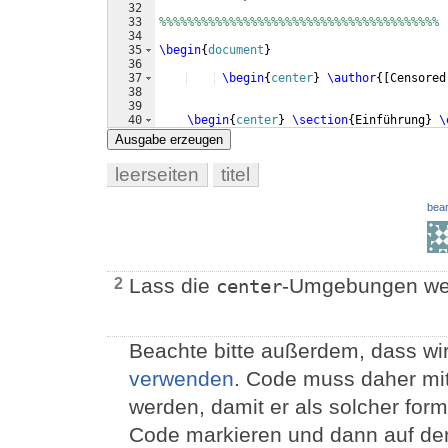
32
33
%%%%%%%%%%%%%%%%%%%%%%%%%%%%%%%%%%%%%%%% 
34
35
\begin
{
document
}
36
37
\begin
{
center
}
\author
{[
Censored
38
39
40
\begin
{
center
}
\section
{
Einführung
}
\
41
    ...
Ausgabe erzeugen
leerseiten
titel
bear
Lass die
-Umgebungen weg.
2
center
Beachte bitte außerdem, dass wi
verwenden
. Code muss daher mi
werden, damit er als solcher form
Code markieren und dann auf den