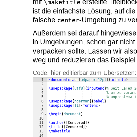
mit
erstellte Titelbloc
\maketitle
ist die einfachste Lösung, auf di
falsche
-Umgebung zu ver
center
Außerdem sei darauf hingewiese
in Umgebungen, schon gar nicht
verpacken sollte. Lassen wir al
weg und reduzieren das Beispiel
Code, hier editierbar zum Übersetzen:
1
\documentclass
[
a4paper,12pt
]
{
article
}
2
3
\usepackage
[
utf8
]
{
inputenc
}
% Seit LaTeX 2
4
% um zu verans
5
% unproblemati
6
\usepackage
[
ngerman
]
{
babel
}
7
\usepackage
[
T1
]
{
fontenc
}
8
9
\begin
{
document
}
10
11
\author
{[
Censored
]}
12
\title
{[
Censored
]}
13
\maketitle
14