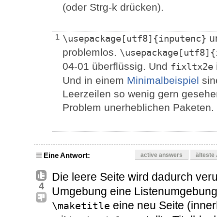
(oder Strg-k drücken).
u
1
\usepackage[utf8]{inputenc}
problemlos.
\usepackage[utf8]{
04-01 überflüssig. Und
fixltx2e
Und in einem
Minimalbeispiel
sin
Leerzeilen so wenig gern gesehe
Problem unerheblichen Paketen.
Eine Antwort:
active answers
älteste
Die leere Seite wird dadurch ver
4
Umgebung eine Listenumgebung 
eine neu Seite (inne
\maketitle