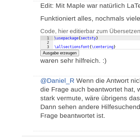
Edit: Mit Maple war natürlich LaT
Funktioniert alles, nochmals vie
Code, hier editierbar zum Übersetzen
1
\usepackage
{
sectsty
}
2
3
\allsectionsfont
{
\centering
}
Ausgabe erzeugen
waren sehr hilfreich. :)
@Daniel_R
Wenn die Antwort nich
die Frage auch beantwortet hat,
stark vermute, wäre übrigens da
Dann sehen andere Hilfesuchende 
Frage beantwortet ist.