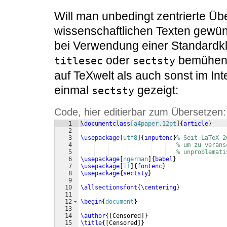
Will man unbedingt zentrierte Übe
wissenschaftlichen Texten gewünsc
bei Verwendung einer Standardkl
oder
bemühen
titlesec
sectsty
auf TeXwelt als auch sonst im Inte
einmal
gezeigt:
sectsty
Code, hier editierbar zum Übersetzen:
1
\documentclass
[
a4paper,12pt
]
{
article
}
2
3
\usepackage
[
utf8
]
{
inputenc
}
% Seit LaTeX 2
4
% um zu verans
5
% unproblemati
6
\usepackage
[
ngerman
]
{
babel
}
7
\usepackage
[
T1
]
{
fontenc
}
8
\usepackage
{
sectsty
}
9
10
\allsectionsfont
{
\centering
}
11
12
\begin
{
document
}
13
14
\author
{[
Censored
]}
15
\title
{[
Censored
]}