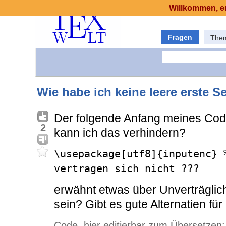
Willkommen, er
Fragen
The
Wie habe ich keine leere erste Se
Der folgende Anfang meines Codes
2
kann ich das verhindern?
\usepackage[utf8]{inputenc} 
vertragen sich nicht ???
erwähnt etwas über Unverträglic
sein? Gibt es gute Alternatien für
Code, hier editierbar zum Übersetzen: