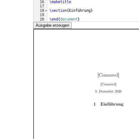
16
\maketitle
17
18
\section
{
Einführung
}
19
20
\end
{
document
}
Ausgabe erzeugen