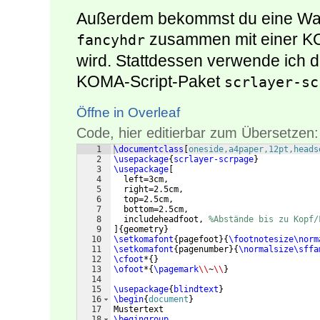
Außerdem bekommst du eine War
zusammen mit einer KO
fancyhdr
wird. Stattdessen verwende ich d
KOMA-Script-Paket
scrlayer-sc
Öffne in Overleaf
Code, hier editierbar zum Übersetzen:
1
\documentclass
[
oneside,a4paper,12pt,heads
2
\usepackage
{
scrlayer-scrpage
}
3
\usepackage
[
4
  left=3cm,
5
  right=2.5cm,
6
  top=2.5cm,
7
  bottom=2.5cm,
8
  includeheadfoot, 
%Abstände bis zu Kopf/
9
]
{
geometry
}
10
\setkomafont
{
pagefoot
}
{
\footnotesize\norm
11
\setkomafont
{
pagenumber
}
{
\normalsize\sffa
12
\cfoot
*
{
}
13
\ofoot
*
{
\pagemark
\\
~
\\
}
14
15
\usepackage
{
blindtext
}
16
\begin
{
document
}
17
Mustertext
18
\begingroup