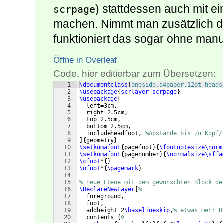
) stattdessen auch mit e
scrpage
machen. Nimmt man zusätzlich 
funktioniert das sogar ohne man
Öffne in Overleaf
Code, hier editierbar zum Übersetzen:
1
\documentclass
[
oneside,a4paper,12pt,heads
2
\usepackage
{
scrlayer-scrpage
}
3
\usepackage
[
4
  left=3cm,
5
  right=2.5cm,
6
  top=2.5cm,
7
  bottom=2.5cm,
8
  includeheadfoot, 
%Abstände bis zu Kopf/
9
]
{
geometry
}
10
\setkomafont
{
pagefoot
}
{
\footnotesize\norm
11
\setkomafont
{
pagenumber
}
{
\normalsize\sffa
12
\cfoot
*
{
}
13
\ofoot
*
{
\pagemark
}
14
15
% neue Ebene mit dem gewünschten Block de
16
\DeclareNewLayer
[
%
17
  foreground,
18
  foot,
19
  addheight=2
\baselineskip
,
% etwas mehr H
20
  contents=
{
%