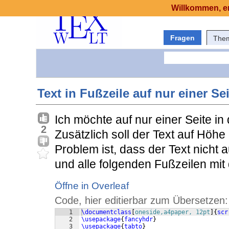
Willkommen, er
Fragen
The
Text in Fußzeile auf nur einer Sei
Ich möchte auf nur einer Seite in
2
Zusätzlich soll der Text auf Höh
Problem ist, dass der Text nicht 
und alle folgenden Fußzeilen mit 
Öffne in Overleaf
Code, hier editierbar zum Übersetzen:
1
\documentclass
[
oneside,a4paper, 12pt
]
{
scr
2
\usepackage
{
fancyhdr
}
3
\usepackage
{
tabto
}