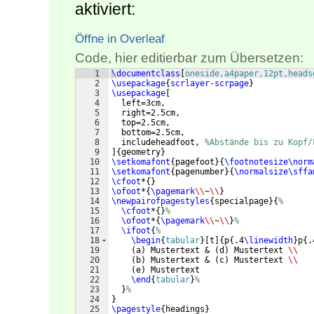
aktiviert:
Öffne in Overleaf
Code, hier editierbar zum Übersetzen:
1
\documentclass
[
oneside,a4paper,12pt,heads
2
\usepackage
{
scrlayer-scrpage
}
3
\usepackage
[
4
  left=3cm,
5
  right=2.5cm,
6
  top=2.5cm,
7
  bottom=2.5cm,
8
  includeheadfoot, 
%Abstände bis zu Kopf/
9
]
{
geometry
}
10
\setkomafont
{
pagefoot
}
{
\footnotesize\norm
11
\setkomafont
{
pagenumber
}
{
\normalsize\sffa
12
\cfoot
*
{
}
13
\ofoot
*
{
\pagemark
\\
~
\\
}
14
\newpairofpagestyles
{
specialpage
}
{
%
15
\cfoot
*
{
}
%
16
\ofoot
*
{
\pagemark
\\
~
\\
}
%
17
\ifoot
{
%
18
\begin
{
tabular
}
[
t
]
{
p
{
.4
\linewidth
}
p
{
.
19
(
a
)
 Mustertext & 
(
d
)
 Mustertext 
\\
20
(
b
)
 Mustertext & 
(
c
)
 Mustertext 
\\
21
(
e
)
 Mustertext
22
\end
{
tabular
}
%
23
}
%
24
}
25
\pagestyle
{
headings
}