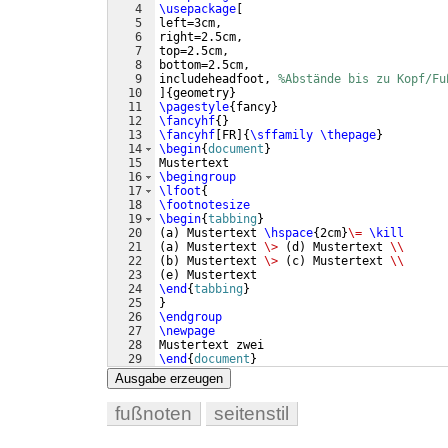
4
\usepackage
[
5
left=3cm,
6
right=2.5cm,
7
top=2.5cm,
8
bottom=2.5cm,
9
includeheadfoot, 
%Abstände bis zu Kopf/Fu
10
]
{
geometry
}
11
\pagestyle
{
fancy
}
12
\fancyhf
{
}
13
\fancyhf
[
FR
]
{
\sffamily
\thepage
}
14
\begin
{
document
}
15
Mustertext
16
\begingroup
17
\lfoot
{
18
\footnotesize
19
\begin
{
tabbing
}
20
(
a
)
 Mustertext 
\hspace
{
2cm
}
\=
\kill
21
(
a
)
 Mustertext 
\>
(
d
)
 Mustertext 
\\
22
(
b
)
 Mustertext 
\>
(
c
)
 Mustertext 
\\
23
(
e
)
 Mustertext
24
\end
{
tabbing
}
25
}
26
\endgroup
27
\newpage
28
Mustertext zwei
29
\end
{
document
}
Ausgabe erzeugen
fußnoten
seitenstil