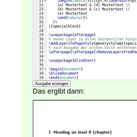
21
\begin
{
tabular
}
[
t
]
{
p
{
.4
\layerwidth
}
p
{
22
(
a
)
 Mustertext & 
(
d
)
 Mustertext 
\\
23
(
b
)
 Mustertext & 
(
c
)
 Mustertext 
\\
24
(
e
)
 Mustertext
25
\end
{
tabular
}
%
26
}
%
27
]
{
specialblock
}
28
29
\usepackage
{
afterpage
}
30
% neuen Layer zu allen Seitenstilen hinzu
31
\AddLayersToPageStyle
{
@everystyle@
}
{
speci
32
% nach Ausgabe der ersten Seite entfernen
33
\afterpage
{
\afterpage
{
\RemoveLayersFromPa
34
35
\usepackage
{
blindtext
}
36
37
\begin
{
document
}
38
\blinddocument
39
\end
{
document
}
Ausgabe erzeugen
Das ergibt dann: