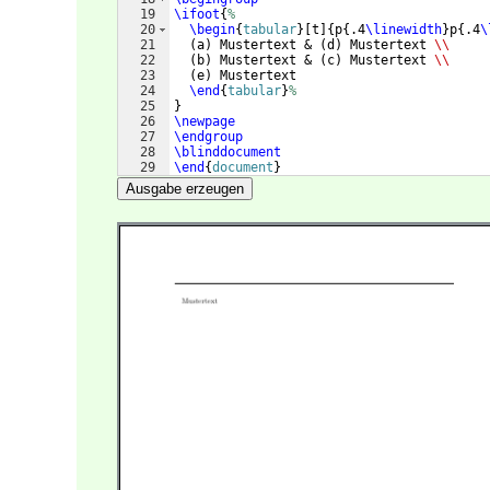
19
\ifoot
{
%
20
\begin
{
tabular
}
[
t
]
{
p
{
.4
\linewidth
}
p
{
.4
\
21
(
a
)
 Mustertext & 
(
d
)
 Mustertext 
\\
22
(
b
)
 Mustertext & 
(
c
)
 Mustertext 
\\
23
(
e
)
 Mustertext
24
\end
{
tabular
}
%
25
}
26
\newpage
27
\endgroup
28
\blinddocument
29
\end
{
document
}
Ausgabe erzeugen