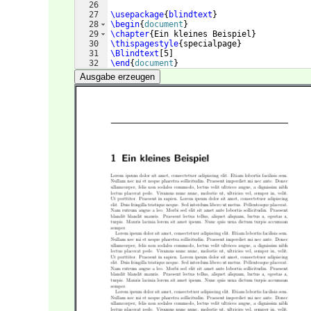
26
27
\usepackage
{
blindtext
}
28
\begin
{
document
}
29
\chapter
{
Ein kleines Beispiel
}
30
\thispagestyle
{
specialpage
}
31
\Blindtext
[
5
]
32
\end
{
document
}
Ausgabe erzeugen