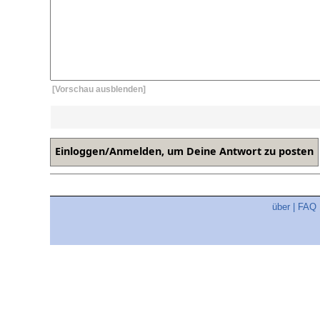
[Vorschau ausblenden]
über
|
FAQ