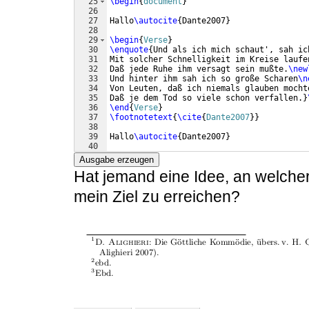
25
\begin
{
document
}
26
27
Hallo
\autocite
{
Dante2007
}
28
29
\begin
{
Verse
}
30
\enquote
{
Und als ich mich schaut', sah ic
31
Mit solcher Schnelligkeit im Kreise laufe
32
Daß jede Ruhe ihm versagt sein mußte.
\new
33
Und hinter ihm sah ich so große Scharen
\n
34
Von Leuten, daß ich niemals glauben mocht
35
Daß je dem Tod so viele schon verfallen.
}
36
\end
{
Verse
}
37
\footnotetext
{
\cite
{
Dante2007
}
}
38
39
Hallo
\autocite
{
Dante2007
}
40
41
\end
{
document
}
Ausgabe erzeugen
Hat jemand eine Idee, an welche
mein Ziel zu erreichen?