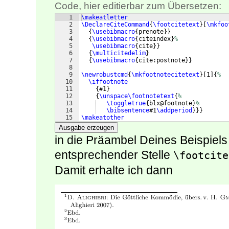
Code, hier editierbar zum Übersetzen:
1
\makeatletter
2
\DeclareCiteCommand
{
\footcitetext
}
[
\mkfoo
3
{
\usebibmacro
{
prenote
}}
4
{
\usebibmacro
{
citeindex
}
%
5
\usebibmacro
{
cite
}}
6
{
\multicitedelim
}
7
{
\usebibmacro
{
cite:postnote
}}
8
9
\newrobustcmd
{
\mkfootnotecitetext
}
[
1
]
{
%
10
\iffootnote
11
{
#1
}
12
{
\unspace\footnotetext
{
%
13
\toggletrue
{
blx@footnote
}
%
14
\bibsentence
#1
\addperiod
}}}
15
\makeatother
Ausgabe erzeugen
in die Präambel Deines Beispiels
entsprechender Stelle
\footcite
Damit erhalte ich dann