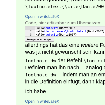
\footnotetext{\cite{Dante200
Open in writeLaTeX
Code, hier editierbar zum Übersetzen:
1
Hallo
\autocite
{
Dante2007
}
2
Hallo
\footnotemark\footcitetext
{
Dante2007
}
3
Hallo
\autocite
{
Dante2007
}
Ausgabe erzeugen
allerdings hat das eine
weitere
Fu
was ja nicht gewünscht sein kann.
der Befehl
footnote-dw
\footci
Definiert man ihn nach -- analog 
-- indem man an en
footnote-dw
in die Definition einfügt, dann kla
Ich habe
Open in writeLaTeX