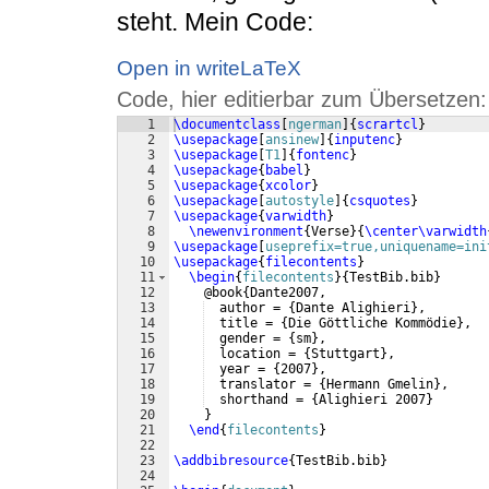
steht. Mein Code:
Open in writeLaTeX
Code, hier editierbar zum Übersetzen:
1
\documentclass
[
ngerman
]
{
scrartcl
}
2
\usepackage
[
ansinew
]
{
inputenc
}
3
\usepackage
[
T1
]
{
fontenc
}
4
\usepackage
{
babel
}
5
\usepackage
{
xcolor
}
6
\usepackage
[
autostyle
]
{
csquotes
}
7
\usepackage
{
varwidth
}
8
\newenvironment
{
Verse
}
{
\center\varwidth
9
\usepackage
[
useprefix=true,uniquename=ini
10
\usepackage
{
filecontents
}
11
\begin
{
filecontents
}
{
TestBib.bib
}
12
    @book
{
Dante2007,
13
  author = 
{
Dante Alighieri
}
,
14
  title = 
{
Die Göttliche Kommödie
}
,
15
  gender = 
{
sm
}
,
16
  location = 
{
Stuttgart
}
,
17
  year = 
{
2007
}
,
18
  translator = 
{
Hermann Gmelin
}
,
19
  shorthand = 
{
Alighieri 2007
}
20
}
21
\end
{
filecontents
}
22
23
\addbibresource
{
TestBib.bib
}
24