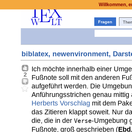
Willkommen, er
Fragen
The
biblatex, newenvironment, Dars
Ich möchte innerhalb einer Umgeb
2
Fußnote soll mit den anderen Fu
aufgeführt werden. Die Umgebung
Anführungsstrichen genau mittig a
Herberts Vorschlag
mit dem Pak
das Zitieren klappt soweit. Nur d
die, die in der
-Umgebung ges
Verse
Fußnote, groß geschrieben (
Ebd