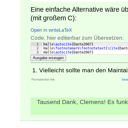
Eine einfache Alternative wäre 
(mit großem C):
Open in writeLaTeX
Code, hier editierbar zum Übersetzen:
1
Hallo
\autocite
{
Dante2007
}
2
Hallo
\footnotemark\footnotetext
{
\Cite
{
Dant
3
Hallo
\autocite
{
Dante2007
}
Ausgabe erzeugen
Vielleicht sollte man den Maintai
Permanenter link
bear
Tausend Dank, Clemens! Es funkt