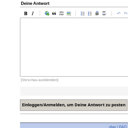
Deine Antwort
[Vorschau ausblenden]
über
|
FAQ