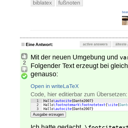
biblatex
fußnoten
bear
Eine Antwort:
active answers
älteste
Mit der neuen Umgebung und
va
2
Folgender Text erzeugt bei glei
genauso:
Open in writeLaTeX
Code, hier editierbar zum Übersetzen:
1
Hallo
\autocite
{
Dante2007
}
2
Hallo
\footnotemark\footnotetext
{
\cite
{
Dant
3
Hallo
\autocite
{
Dante2007
}
Ausgabe erzeugen
Ich hatte gedacht,
\footcitetex