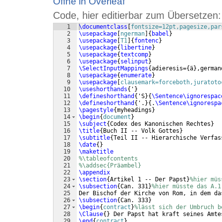
Öffne in Overleaf
Code, hier editierbar zum Übersetzen:
1
\documentclass
[
fontsize=12pt,pagesize,par
2
\usepackage
[
ngerman
]
{
babel
}
3
\usepackage
[
T1
]
{
fontenc
}
4
\usepackage
{
libertine
}
5
\usepackage
{
textcomp
}
6
\usepackage
{
selinput
}
7
\SelectInputMappings
{
adieresis=
{
ä
}
,german
8
\usepackage
{
enumerate
}
9
\usepackage
[
clausemark=forceboth,juratoto
10
\useshorthands
{
'
}
11
\defineshorthand
{
'S
}
{
\Sentence\ignorespac
12
\defineshorthand
{
'.
}
{
.
\Sentence\ignorespa
13
\pagestyle
{
myheadings
}
14
\begin
{
document
}
15
\subject
{
Codex des Kanonischen Rechtes
}
16
\title
{
Buch II -- Volk Gottes
}
17
\subtitle
{
Teil II -- Hierarchische Verfas
18
\date
{
}
19
\maketitle
20
%\tableofcontents
21
%\addsec{Präambel}
22
\appendix
23
\section
{
Artikel 1 -- Der Papst
}
%hier müs
24
\subsection
{
Can. 331
}
%hier müsste das A.1
25
Der Bischof der Kirche von Rom, in dem da
26
\subsection
{
Can. 333
}
27
\begin
{
contract
}
%lässt sich der Umbruch b
28
\Clause
{
}
 Der Papst hat kraft seines Amte
29
\end
{
contract
}