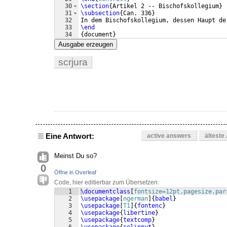
30
\section
{
Artikel 2 -- Bischofskollegium
}
31
\subsection
{
Can. 336
}
32
In dem Bischofskollegium, dessen Haupt de
33
\end
34
{
document
}
Ausgabe erzeugen
scrjura
Eine Antwort:
active answers
älteste
Meinst Du so?
0
Öffne in Overleaf
Code, hier editierbar zum Übersetzen:
1
\documentclass
[
fontsize=12pt,pagesize,par
2
\usepackage
[
ngerman
]
{
babel
}
3
\usepackage
[
T1
]
{
fontenc
}
4
\usepackage
{
libertine
}
5
\usepackage
{
textcomp
}