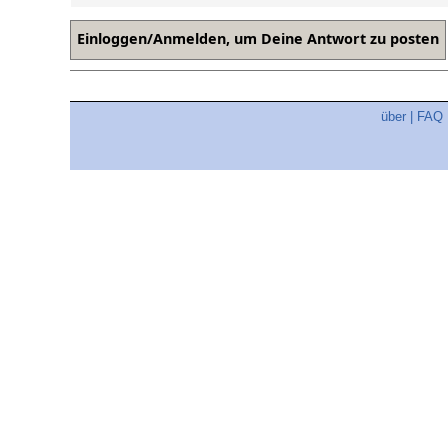
über
|
FAQ