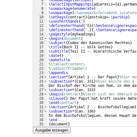
6
\usepackage
{
selinput
}
7
\SelectInputMappings
{
adieresis=
{
ä
}
,german
8
\usepackage
{
enumerate
}
9
\usepackage
[
clausemark=forceboth,juratoto
10
\setkeys
{
contract
}
{
postskip=-
\parskip
}
11
\useshorthands
{
'
}
12
\defineshorthand
{
'S
}
{
\Sentence\ignorespac
13
\defineshorthand
{
'.
}
{
.
\Sentence\ignorespa
14
\pagestyle
{
myheadings
}
15
\begin
{
document
}
16
\subject
{
Codex des Kanonischen Rechtes
}
17
\title
{
Buch II -- Volk Gottes
}
18
\subtitle
{
Teil II -- Hierarchische Verfas
19
\date
{
}
20
\maketitle
21
%\tableofcontents
22
%\addsec{Präambel}
23
\appendix
24
\section
*
{
Artikel 1 -- Der Papst
}
%hier mü
25
\subsection
*
{
Can. 331
}
%hier müsste das A.
26
Der Bischof der Kirche von Rom, in dem da
27
\subsection
*
{
Can. 333
}
28
\begin
{
contract
}
%lässt sich der Umbruch b
29
\Clause
{
}
 Der Papst hat kraft seines Amte
30
\end
{
contract
}
31
\section
*
{
Artikel 2 -- Bischofskollegium
}
32
\subsection
*
{
Can. 336
}
33
In dem Bischofskollegium, dessen Haupt de
34
\end
35
{
document
}
Ausgabe erzeugen