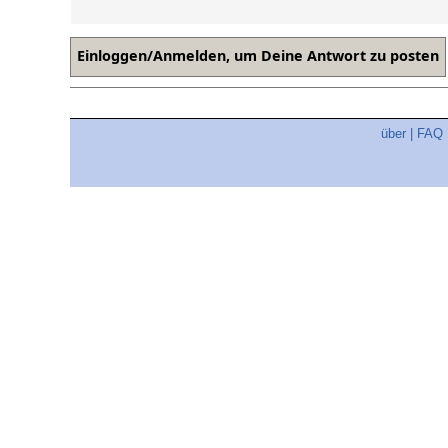
über
|
FAQ