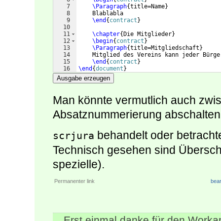
7
\Paragraph
{
title=Name
}
8
    Blablabla
9
\end
{
contract
}
10
11
\chapter
{
Die Mitglieder
}
12
\begin
{
contract
}
13
\Paragraph
{
title=Mitgliedschaft
}
14
    Mitglied des Vereins kann jeder Bürge
15
\end
{
contract
}
16
\end
{
document
}
Ausgabe erzeugen
Man könnte vermutlich auch zwi
Absatznummerierung abschalten. 
behandelt oder betracht
scrjura
Technisch gesehen sind Überschr
spezielle).
Permanenter link
bear
Erst einmal danke für den Worka