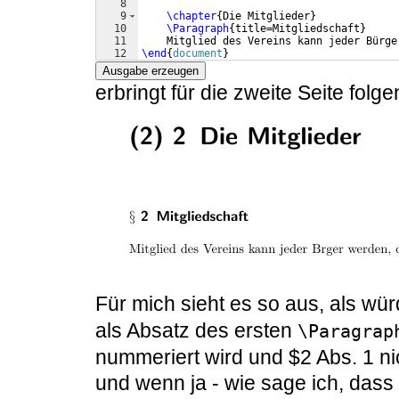
8
9
\chapter
{
Die Mitglieder
}
10
\Paragraph
{
title=Mitgliedschaft
}
11
    Mitglied des Vereins kann jeder Bürge
12
\end
{
document
}
Ausgabe erzeugen
erbringt für die zweite Seite folg
Für mich sieht es so aus, als wü
als Absatz des ersten
\Paragrap
nummeriert wird und $2 Abs. 1 nic
und wenn ja - wie sage ich, das