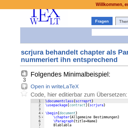
Willkommen, er
Fragen
The
scrjura behandelt chapter als P
nummeriert ihn entsprechend
Folgendes Minimalbeispiel:
3
Open in writeLaTeX
Code, hier editierbar zum Übersetzen:
1
\documentclass
{
scrreprt
}
2
\usepackage
[
contract
]
{
scrjura
}
3
4
\begin
{
document
}
5
\chapter
{
Allgemeine Bestimmungen
}
6
\Paragraph
{
title=Name
}
7
    Blablabla