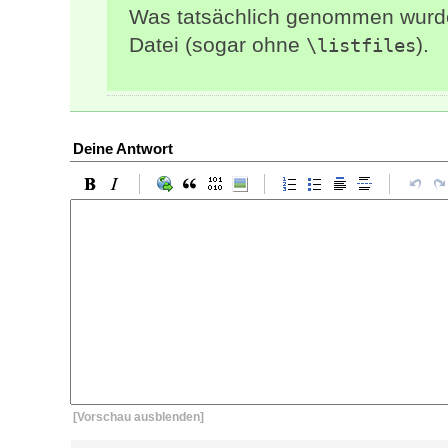
Was tatsächlich genommen wurde,
Datei (sogar ohne
).
\listfiles
Deine Antwort
[Vorschau ausblenden]