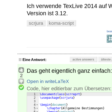
Ich verwende TexLive 2014 auf 
Version ist 3.12.
scrjura
koma-script
bear
Eine Antwort:
active answers
älteste
Das geht eigentlich ganz einfach:
2
Open in writeLaTeX
Code, hier editierbar zum Übersetzen:
1
\documentclass
{
scrreprt
}
2
\usepackage
{
scrjura
}
3
4
\begin
{
document
}
5
\chapter
{
Allgemeine Bestimmungen
}
6
\begin
{
contract
}