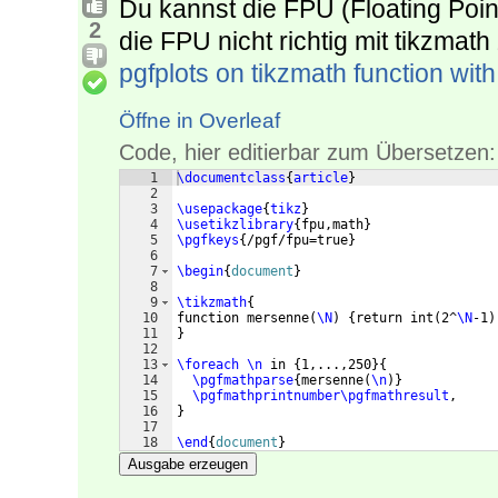
Du kannst die FPU (Floating Poin
2
die FPU nicht richtig mit tikzmat
pgfplots on tikzmath function with
Öffne in Overleaf
Code, hier editierbar zum Übersetzen:
1
\documentclass
{
article
}
2
3
\usepackage
{
tikz
}
4
\usetikzlibrary
{
fpu,math
}
5
\pgfkeys
{
/pgf/fpu=true
}
6
7
\begin
{
document
}
8
9
\tikzmath
{
10
function mersenne
(
\N
)
{
return int
(
2^
\N
-1
)
11
}
12
13
\foreach
\n
 in 
{
1,...,250
}
{
14
\pgfmathparse
{
mersenne
(
\n
)}
15
\pgfmathprintnumber\pgfmathresult
, 
16
}
17
18
\end
{
document
}
Ausgabe erzeugen