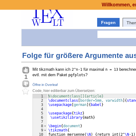
Willkommen, er
Fragen
The
Folge für größere Argumente a
Mit tikzmath kann ich
für maximal
berechnen
2^n-1
n = 13
evtl. mit dem Paket
?
pgfplots
1
Öffne in Overleaf
Code, hier editierbar zum Übersetzen:
1
%\documentclass[]{article}
2
\documentclass
[
border=5mm, varwidth
]
{
stan
3
\usepackage
[
german
]
{
babel
}
4
5
\usepackage
{
tikz
}
6
\usetikzlibrary
{
math
}
7
8
\begin
{
document
}
9
\tikzmath
{
10
function mersenne
(
\N
)
{
return int
(
2^
\N
-1
)