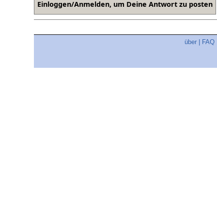
über
|
FAQ