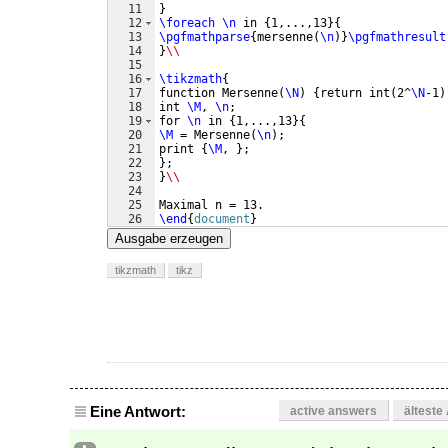
11
}
12
\foreach
\n
 in 
{
1,...,13
}
{
13
\pgfmathparse
{
mersenne
(
\n
)}
\pgfmathresult
14
}
\\
15
16
\tikzmath
{
17
function Mersenne
(
\N
)
{
return int
(
2^
\N
-1
)
18
int 
\M
, 
\n
;
19
for 
\n
 in 
{
1,...,13
}
{
20
\M
 = Mersenne
(
\n
)
;
21
print 
{
\M
, 
}
;
22
}
;
23
}
\\
24
25
Maximal n = 13.
26
\end
{
document
}
Ausgabe erzeugen
tikzmath
tikz
Eine Antwort:
active answers
älteste