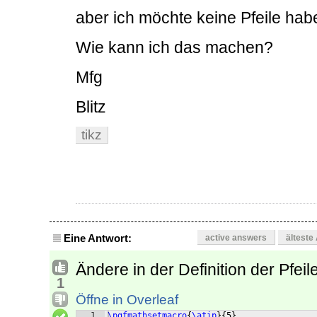
aber ich möchte keine Pfeile hab
Wie kann ich das machen?
Mfg
Blitz
tikz
Eine Antwort:
active answers
älteste
Ändere in der Definition der Pfei
1
Öffne in Overleaf
1
\pgfmathsetmacro
{
\atip
}
{
5
}