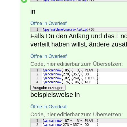
in
Öffne in Overleaf
1
\pgfmathsetmacro
{
\atip
}
{
0
}
Falls Du den Anfang und das End
verteilt haben willst, ändere zusä
Öffne in Overleaf
Code, hier editierbar zum Übersetzen:
1
\arcarrow
{
 85
}
{
  3
}
{
 PLAN  
}
2
\arcarrow
{
270
}
{
357
}
{
 DO    
}
3
\arcarrow
{
182
}
{
269
}
{
 CHECK 
}
4
\arcarrow
{
176
}
{
 96
}
{
 ACT   
}
Ausgabe erzeugen
beispielsweise in
Öffne in Overleaf
Code, hier editierbar zum Übersetzen:
1
\arcarrow
{
 87
}
{
  3
}
{
 PLAN  
}
2
\arcarrow
{
273
}
{
357
}
{
 DO    
}