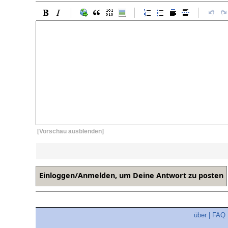
[Vorschau ausblenden]
über
|
FAQ