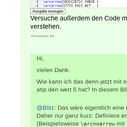
3
\arcarrow
{
183
}
{
267
}
{
 CHECK 
}
4
\arcarrow
{
177
}
{
 93
}
{
 ACT   
}
Ausgabe erzeugen
Versuche außerdem den Code mit 
verstehen.
Permanenter link
Hi,
vielen Dank.
Wie kann ich das denn jetzt mit e
atip den wert 5 hat? In diesem Bil
@Blitz
: Das wäre eigentlich eine
Daher nur ganz kurz: Definiere e
(Beispielsweise
mit
\arcnoarrow