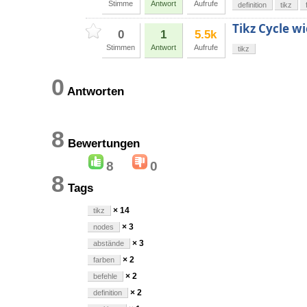
Stimme
Antwort
Aufrufe
definition
tikz
Tikz Cycle wi
0
1
5.5k
Stimmen
Antwort
Aufrufe
tikz
0
Antworten
8
Bewertungen
8
0
8
Tags
× 14
tikz
× 3
nodes
× 3
abstände
× 2
farben
× 2
befehle
× 2
definition