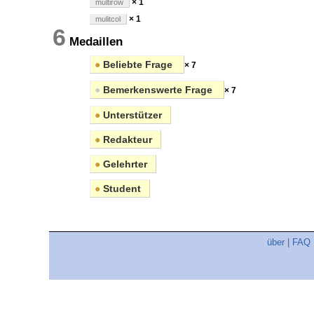
× 1
multirow
× 1
mulitcol
6
Medaillen
●
Beliebte Frage
× 7
●
Bemerkenswerte Frage
× 7
●
Unterstützer
●
Redakteur
●
Gelehrter
●
Student
über
|
FAQ