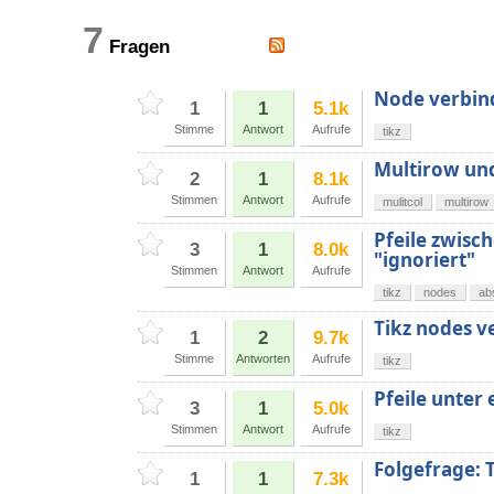
7
Fragen
Node verbind
1
1
5.1k
Stimme
Antwort
Aufrufe
tikz
Multirow und
2
1
8.1k
Stimmen
Antwort
Aufrufe
mulitcol
multirow
Pfeile zwisc
3
1
8.0k
"ignoriert"
Stimmen
Antwort
Aufrufe
tikz
nodes
ab
Tikz nodes v
1
2
9.7k
Stimme
Antworten
Aufrufe
tikz
Pfeile unter 
3
1
5.0k
Stimmen
Antwort
Aufrufe
tikz
Folgefrage: 
1
1
7.3k