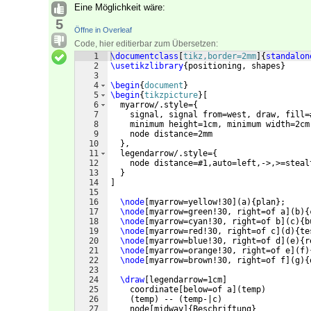
Eine Möglichkeit wäre:
5
Öffne in Overleaf
Code, hier editierbar zum Übersetzen:
1
\documentclass
[
tikz,border=2mm
]
{
standalon
2
\usetikzlibrary
{
positioning, shapes
}
3
4
\begin
{
document
}
5
\begin
{
tikzpicture
}
[
6
  myarrow/.style=
{
7
    signal, signal from=west, draw, fill=
8
    minimum height=1cm, minimum width=2cm
9
    node distance=2mm
10
}
,
11
  legendarrow/.style=
{
12
    node distance=#1,auto=left,->,>=steal
13
}
14
]
15
16
\node
[
myarrow=yellow!30
]
(
a
)
{
plan
}
;
17
\node
[
myarrow=green!30, right=of a
]
(
b
)
{
18
\node
[
myarrow=cyan!30, right=of b
]
(
c
)
{
b
19
\node
[
myarrow=red!30, right=of c
]
(
d
)
{
te
20
\node
[
myarrow=blue!30, right=of d
]
(
e
)
{
r
21
\node
[
myarrow=orange!30, right=of e
]
(
f
)
22
\node
[
myarrow=brown!30, right=of f
]
(
g
)
{
23
24
\draw
[
legendarrow=1cm
]
25
    coordinate
[
below=of a
]
(
temp
)
26
(
temp
)
 -- 
(
temp-|c
)
27
    node
[
midway
]
{
Beschriftung
}