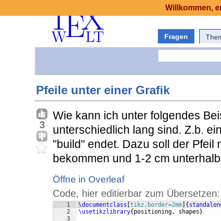
Willkommen, er
Fragen
The
Pfeile unter einer Grafik
Wie kann ich unter folgendes Beis
3
unterschiedlich lang sind. Z.b. ein
"build" endet. Dazu soll der Pfeil
bekommen und 1-2 cm unterhalb 
Öffne in Overleaf
Code, hier editierbar zum Übersetzen:
1
\documentclass
[
tikz,border=2mm
]
{
standalon
2
\usetikzlibrary
{
positioning, shapes
}
3