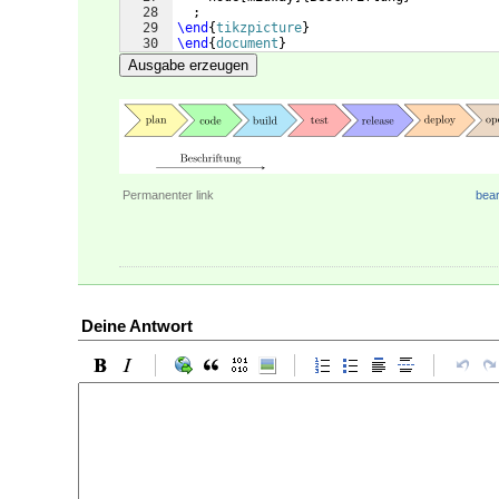
28
  ;
29
\end
{
tikzpicture
}
30
\end
{
document
}
Ausgabe erzeugen
Permanenter link
bear
Deine Antwort