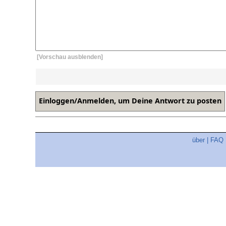
[Vorschau ausblenden]
über
|
FAQ