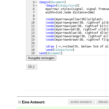
4
\begin
{
document
}
5
\begin
{
tikzpicture
}
[
6
    myarrow/.style=
{
signal, signal from=w
7
    width=2cm
}
,node distance=2mm
]
8
9
\node
[
myarrow=yellow!30
]
(
a
)
{
plan
}
;
10
\node
[
myarrow=green!30, right=of a
]
(
b
11
\node
[
myarrow=cyan!30, right=of b
]
(
c
)
12
\node
[
myarrow=red!30, right=of c
]
(
d
)
{
13
\node
[
myarrow=blue!30, right=of d
]
(
e
)
14
\node
[
myarrow=orange!30, right=of e
]
(
15
\node
[
myarrow=brown!30, right=of f
]
(
g
16
17
\draw
[
->,>=stealth, below= 5cm of a
]
18
\end
{
tikzpicture
}
19
\end
{
document
}
Ausgabe erzeugen
tikz
Eine Antwort:
active answers
älteste