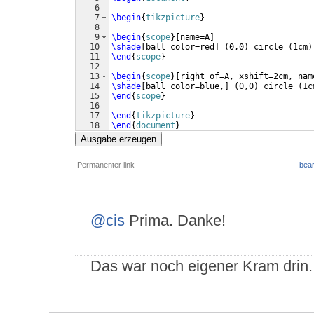
6
7
\begin
{
tikzpicture
}
8
9
\begin
{
scope
}
[
name=A
]
10
\shade
[
ball color=red
]
(
0,0
)
 circle 
(
1cm
)
11
\end
{
scope
}
12
13
\begin
{
scope
}
[
right of=A, xshift=2cm, nam
14
\shade
[
ball color=blue,
]
(
0,0
)
 circle 
(
1c
15
\end
{
scope
}
16
17
\end
{
tikzpicture
}
18
\end
{
document
}
Ausgabe erzeugen
Permanenter link
bear
@cis
Prima. Danke!
Das war noch eigener Kram drin. J