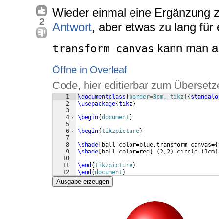
Wieder einmal eine Ergänzung 
2
Antwort
, aber etwas zu lang fü
kann man a
transform canvas
Öffne in Overleaf
Code, hier editierbar zum Übersetz
1
\documentclass
[
border=3cm, tikz
]
{
standalo
2
\usepackage
{
tikz
}
3
4
\begin
{
document
}
5
6
\begin
{
tikzpicture
}
7
8
\shade
[
ball color=blue,transform canvas=
{
9
\shade
[
ball color=red
]
(
2,2
)
 circle 
(
1cm
)
10
11
\end
{
tikzpicture
}
12
\end
{
document
}
Ausgabe erzeugen