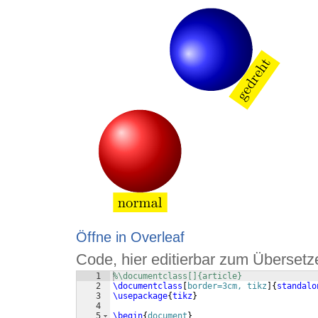
Öffne in Overleaf
Code, hier editierbar zum Übersetz
1
%\documentclass[]{article}
2
\documentclass
[
border=3cm, tikz
]
{
standalo
3
\usepackage
{
tikz
}
4
5
\begin
{
document
}