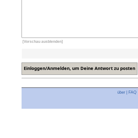
[Vorschau ausblenden]
über
|
FAQ