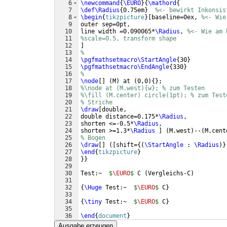
6
\newcommand
{
\EURO
}
{
\mathord
{
7
\def\Radius
{
0.75em
}
%<- bewirkt Inkonsis
8
\begin
{
tikzpicture
}
[
baseline=0ex, 
%<- Wie
9
outer sep=0pt,
10
line width =0.090065*
\Radius
, 
%<- Wie am 
11
%scale=0.5, transform shape
12
]
13
%
14
\pgfmathsetmacro\StartAngle
{
30
}
15
\pgfmathsetmacro\EndAngle
{
330
}
16
%
17
\node
[
]
(
M
)
 at 
(
0,0
)
{
}
;
18
%\node at (M.west){w}; % zum Testen
19
%\fill (M.center) circle(1pt); % zum Test
20
% Striche
21
\draw
[
double, 
22
double distance=0.175*
\Radius
, 
23
shorten <=-0.5*
\Radius
,
24
shorten >=1.3*
\Radius
]
(
M.west
)
--
(
M.cent
25
% Bogen
26
\draw
[
]
([
shift=
{(
\StartAngle
 : 
\Radius
)}
27
\end
{
tikzpicture
}
28
}}
29
30
Test:~  
$
\EURO
$
 C 
(
Vergleichs-C
)
31
32
{
\Huge
 Test:~  
$
\EURO
$
 C
}
33
34
{
\tiny
 Test:~  
$
\EURO
$
 C
}
35
36
\end
{
document
}
Ausgabe erzeugen