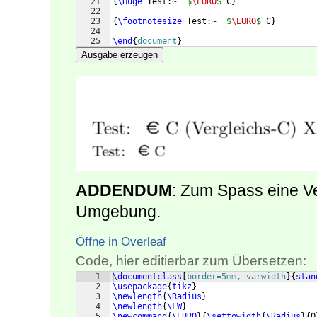
21
{
\Huge
 Test:~  
$
\EURO
$
 C
}
22
23
{
\footnotesize
 Test:~  
$
\EURO
$
 C
}
24
25
\end
{
document
}
Ausgabe erzeugen
ADDENDUM
: Zum Spass eine Ver
Umgebung.
Öffne in Overleaf
Code, hier editierbar zum Übersetzen:
1
\documentclass
[
border=5mm, varwidth
]
{
stan
2
\usepackage
{
tikz
}
3
\newlength
{
\Radius
}
4
\newlength
{
\LW
}
5
\newcommand
{
\EURO
}
{
\settowidth
{
\Radius
}
{
O