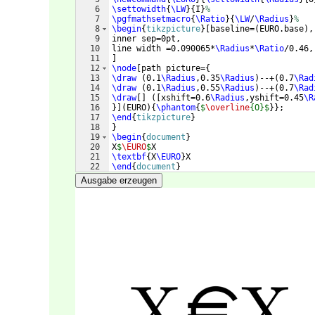
6
\settowidth
{
\LW
}
{
I
}
%
7
\pgfmathsetmacro
{
\Ratio
}
{
\LW
/
\Radius
}
%
8
\begin
{
tikzpicture
}
[
baseline=
(
EURO.base
)
,
9
inner sep=0pt,
10
line width =0.090065*
\Radius
*
\Ratio
/0.46,
11
]
12
\node
[
path picture=
{
13
\draw
(
0.1
\Radius
,0.35
\Radius
)
--+
(
0.7
\Rad
14
\draw
(
0.1
\Radius
,0.55
\Radius
)
--+
(
0.7
\Rad
15
\draw
[
]
([
xshift=0.6
\Radius
,yshift=0.45
\R
16
}]
(
EURO
)
{
\phantom
{
$
\overline
{O}$
}}
; 
17
\end
{
tikzpicture
}
18
}
19
\begin
{
document
}
20
X
$
\EURO
$
X
21
\textbf
{
X
\EURO
}
X
22
\end
{
document
}
Ausgabe erzeugen