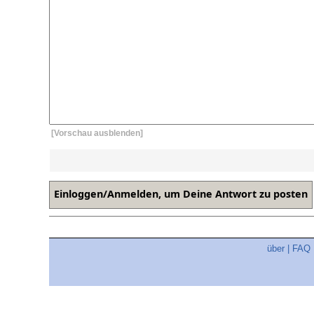
[Vorschau ausblenden]
über
|
FAQ