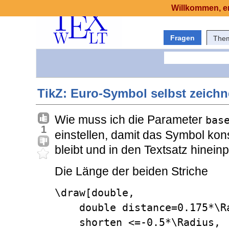
Willkommen, er
Fragen
The
TikZ: Euro-Symbol selbst zeich
Wie muss ich die Parameter
bas
1
einstellen, damit das Symbol ko
bleibt und in den Textsatz hinein
Die Länge der beiden Striche
\draw[double, 

    double distance=0.175*\Radius, 

    shorten <=-0.5*\Radius,
