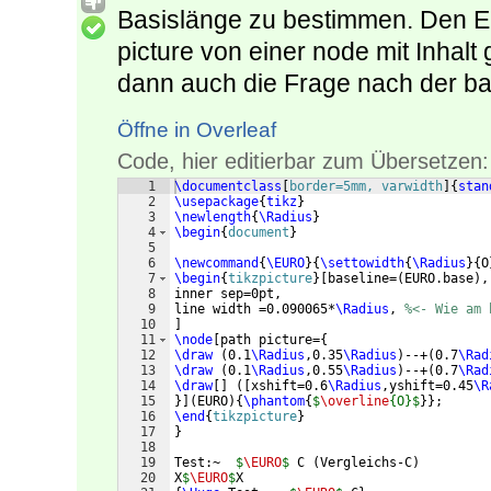
Basislänge zu bestimmen. Den Eu
picture von einer node mit Inhalt
dann auch die Frage nach der ba
Öffne in Overleaf
Code, hier editierbar zum Übersetzen:
1
\documentclass
[
border=5mm, varwidth
]
{
stan
2
\usepackage
{
tikz
}
3
\newlength
{
\Radius
}
4
\begin
{
document
}
5
6
\newcommand
{
\EURO
}
{
\settowidth
{
\Radius
}
{
O
7
\begin
{
tikzpicture
}
[
baseline=
(
EURO.base
)
,
8
inner sep=0pt,
9
line width =0.090065*
\Radius
, 
%<- Wie am 
10
]
11
\node
[
path picture=
{
12
\draw
(
0.1
\Radius
,0.35
\Radius
)
--+
(
0.7
\Rad
13
\draw
(
0.1
\Radius
,0.55
\Radius
)
--+
(
0.7
\Rad
14
\draw
[
]
([
xshift=0.6
\Radius
,yshift=0.45
\R
15
}]
(
EURO
)
{
\phantom
{
$
\overline
{O}$
}}
; 
16
\end
{
tikzpicture
}
17
}
18
19
Test:~  
$
\EURO
$
 C 
(
Vergleichs-C
)
20
X
$
\EURO
$
X