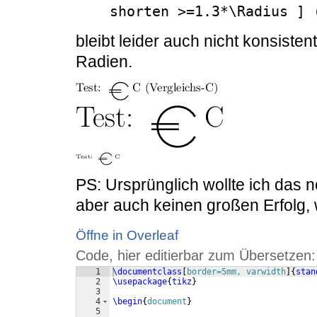
    shorten >=1.3*\Radius 
bleibt leider auch nicht konsist
Radien.
PS: Ursprünglich wollte ich das n
aber auch keinen großen Erfolg, 
Öffne in Overleaf
Code, hier editierbar zum Übersetzen:
1
\documentclass
[
border=5mm, varwidth
]
{
stan
2
\usepackage
{
tikz
}
3
4
\begin
{
document
}
5