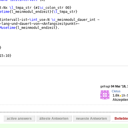
t:Nx 
\l
_tmpa_str 
{
#1
\c
_colon_str 00
}
etime
{
l_meinmodul_endzeit
}
{
\l
_tmpa_str
}
tintervall~ist~
\int
_use:N 
\c
_meinmodul_dauer_int ~
~lang~und~dauert~von~<Anfangszeitpunkt>~
Musetime
{
l_meinmodul_endzeit
}
.
}
15:10
}
gefragt
04 Mai '18, 
Cletus
1.6k
●
19
●
Akzeptier
active answers
älteste Antworten
neueste Antworten
Beliebt