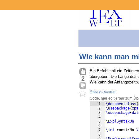
Wie kann man mi
Ein Befehl soll ein Zeitint
übergeben. Die Länge des Ze
2
Wie kann der Anfangszeitp
Öffne in Overleaf
Code, hier editierbar zum Üb
1
\documentclass
{
2
\usepackage
{
xpa
3
\usepackage
{
dat
4
5
\ExplSyntaxOn
6
7
\int
_const:Nn 
\
8
9
\NewDocumentCom