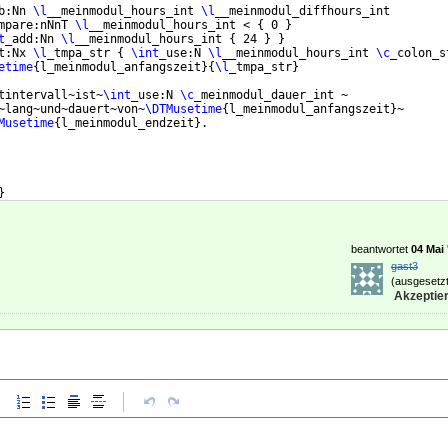
b:Nn 
\l
__meinmodul_hours_int 
\l
__meinmodul_diffhours_int
mpare:nNnT 
\l
__meinmodul_hours_int < 
{
 0 
}
t
_add:Nn 
\l
__meinmodul_hours_int 
{
 24 
}
}
t:Nx 
\l
_tmpa_str 
{
\int
_use:N 
\l
__meinmodul_hours_int 
\c
_colon_s
etime
{
l_meinmodul_anfangszeit
}
{
\l
_tmpa_str
}
tintervall~ist~
\int
_use:N 
\c
_meinmodul_dauer_int ~
~lang~und~dauert~von~
\DTMusetime
{
l_meinmodul_anfangszeit
}
~
Musetime
{
l_meinmodul_endzeit
}
.
}
beantwortet
04 Mai 
gast3
(ausgesetzt
Akzeptier