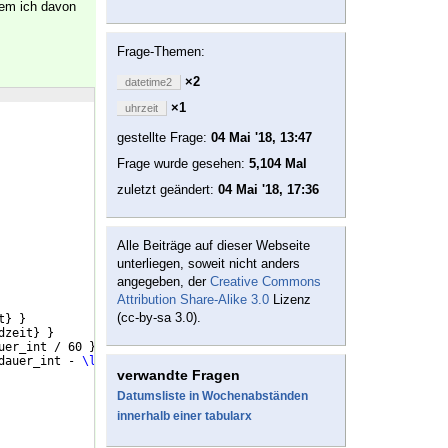
dem ich davon
Frage-Themen:
×2
datetime2
×1
uhrzeit
gestellte Frage:
04 Mai '18, 13:47
Frage wurde gesehen:
5,104 Mal
zuletzt geändert:
04 Mai '18, 17:36
Alle Beiträge auf dieser Webseite
unterliegen, soweit nicht anders
angegeben, der
Creative Commons
Attribution Share-Alike 3.0
Lizenz
(cc-by-sa 3.0).
t
}
}
dzeit
}
}
uer_int / 60 
}
}
dauer_int - 
\l
__meinmodul_diffhours_int * 60 
}
}
verwandte Fragen
Datumsliste in Wochenabständen
innerhalb einer tabularx