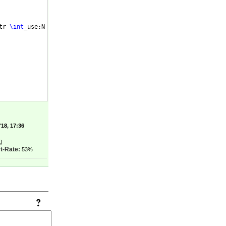
tr 
\int
_use:N 
\l
__meinmodul_minutes_int 
\c
_colon_str 00
}
'18, 17:36
)
t-Rate:
53%