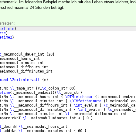
Mathematik. Im folgenden Beispiel mache ich mir das Leben etwas leichter, in
rschied maximal 24 Stunden beträgt:
ersetzen:
article
}
rse
}
etime2
}
c
_meinmodul_dauer_int 
{
20
}
meinmodul_hours_int
meinmodul_minutes_int
meinmodul_diffhours_int
meinmodul_diffminutes_int
mand
\Zeitintervall
{
m
}
t:Nx 
\l
_tmpa_str 
{
#1
\c
_colon_str 00
}
etime
{
l_meinmodul_endzeit
}
{
\l
_tmpa_str
}
t:Nn 
\l
__meinmodul_hours_int 
{
\DTMfetchhour
{
l_meinmodul_endzei
t:Nn 
\l
__meinmodul_minutes_int 
{
\DTMfetchminute
{
l_meinmodul_en
t:Nn 
\l
__meinmodul_diffhours_int 
{
\int
_eval:n 
{
\c
_meinmodul_da
t:Nn 
\l
__meinmodul_diffminutes_int 
{
\int
_eval:n 
{
\c
_meinmodul_
b:Nn 
\l
__meinmodul_minutes_int 
\l
__meinmodul_diffminutes_int
mpare:nNnT 
\l
__meinmodul_minutes_int < 
{
 0 
}
t
_decr:N 
\l
__meinmodul_hours_int
t
_add:Nn 
\l
__meinmodul_minutes_int 
{
 60 
}