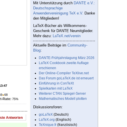
Mit Unterstützung durch
DANTE e.V.:
Deutschsprachige
Anwendervereinigung TeX e.V.
Danke
den Mitgliedern!
LaTeX-Bücher als Willkommens-
Geschenk für DANTE Neumitglieder.
Mehr dazu:
LaTeX.net/verein
Aktuelle Beiträge im
Community-
Blog
:
DANTE-Frühjahrstagung März 2026
LaTeX Cookbook zweite Auflage
erschienen
Der Online-Compiler TeXlive.net
Das Forum goLaTeX.de ist erneuert
Einführung in ConTeXt
13:47
Spielkarten mit LaTeX
Weiterer CTAN Spiegel-Server
59
●
68
Mathematisches Modell plotten
t-Rate:
75%
Diskussionsforen:
goLaTeX
(Deutsch)
este Antworten
LaTeX.org
(Englisch)
TeXnique.fr
(französisch)