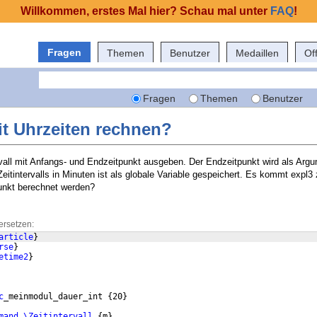
Willkommen, erstes Mal hier? Schau mal unter
FAQ
!
Fragen
Themen
Benutzer
Medaillen
Of
Fragen
Themen
Benutzer
t Uhrzeiten rechnen?
ervall mit Anfangs- und Endzeitpunkt ausgeben. Der Endzeitpunkt wird als Arg
itintervalls in Minuten ist als globale Variable gespeichert. Es kommt expl3
unkt berechnet werden?
ersetzen:
article
}
rse
}
etime2
}
c
_meinmodul_dauer_int 
{
20
}
mand
\Zeitintervall
{
m
}