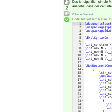
Das ist eigentlich simple 
ausgehe, dass der Zeitunte
2
Öffne in Overleaf
Code, hier editierbar zum Üb
1
\documentclass
{
2
\usepackage
{
xpa
3
\usepackage
{
dat
4
5
\ExplSyntaxOn
6
7
\int
_const:Nn 
\
8
\int
_new:N 
\l
__
9
\int
_new:N 
\l
__
10
\int
_new:N 
\l
__
11
\int
_new:N 
\l
__
12
13
\NewDocumentCom
14
{
15
\str
_se
16
\DTMsav
17
\int
_se
18
\int
_se
19
\int
_se
20
\int
_se
21
\int
_su
22
\int
_co
23
{
24
\in
25
\in
26
}