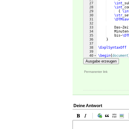
27
\int
_su
28
\int
_co
29
{
\in
30
\str
_se
31
\DTMsav
32
33
    Das~Zei
34
    Minuten
35
    bis~
\DT
36
}
37
38
\ExplSyntaxOff
39
40
\begin
{
document
41
Ausgabe erzeugen
Permanenter link
Deine Antwort