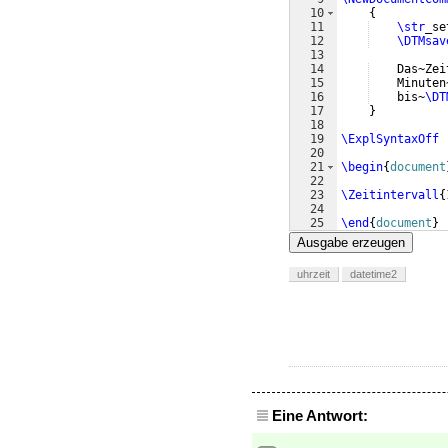
10
{
11
\str
_se
12
\DTMsav
13
14
    Das~Zei
15
    Minuten
16
    bis~
\DT
17
}
18
19
\ExplSyntaxOff
20
21
\begin
{
document
22
23
\Zeitintervall
{
24
25
\end
{
document
}
Ausgabe erzeugen
uhrzeit
datetime2
Eine Antwort: