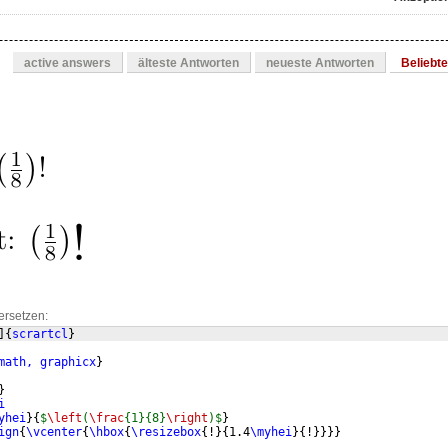
active answers
älteste Antworten
neueste Antworten
Beliebt
ersetzen:
]
{
scrartcl
}
math, graphicx
}
}
i
yhei
}
{
$
\left
(
\frac
{1}{8}
\right
)$
}
ign
{
\vcenter
{
\hbox
{
\resizebox
{
!
}
{
1.4
\myhei
}
{
!
}}}}