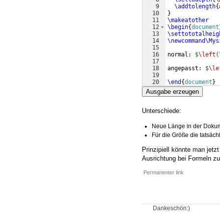
9
\addtolength
{
10
}
11
\makeatother
12
\begin
{
document
13
\settototalheig
14
\newcommand\Mys
15
16
normal: 
$
\left
(
17
18
angepasst: 
$
\le
19
20
\end
{
document
}
Ausgabe erzeugen
Unterschiede:
Neue Länge in der Dokum
Für die Größe die tatsäc
Prinzipiell könnte man jetz
Ausrichtung bei Formeln zu e
Permanenter link
Dankeschön:)