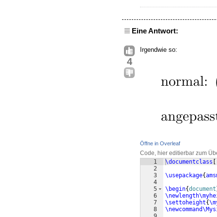
Eine Antwort:
Irgendwie so:
4
Öffne in Overleaf
Code, hier editierbar zum Üb
1
\documentclass
[
2
3
\usepackage
{
ams
4
5
\begin
{
document
6
\newlength\myhe
7
\settoheight
{
\m
8
\newcommand\Mys
9