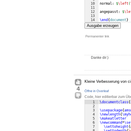
10
normal: 
$
\left
(
11
12
angepasst: 
$
\le
13
14
\end
{
document
}
Ausgabe erzeugen
Permanenter link
Danke dir:)
Kleine Verbesserung von ci
4
Öffne in Overleaf
Code, hier editierbar zum Üb
1
\documentclass
{
2
3
\usepackage
{
ams
4
\newlength
{
\myh
5
\makeatletter
6
\newcommand
*
\se
7
\settoheight
{
8
\settodepth
{
\