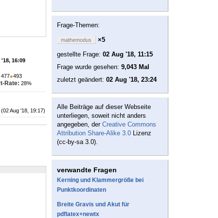
Frage-Themen:
×5
mathemodus
gestellte Frage:
02 Aug '18, 11:15
'18, 16:09
Frage wurde gesehen:
9,043 Mal
●
477
●
493
zuletzt geändert:
02 Aug '18, 23:24
t-Rate:
28%
Alle Beiträge auf dieser Webseite
(02 Aug '18, 19:17)
unterliegen, soweit nicht anders
angegeben, der
Creative Commons
Attribution Share-Alike 3.0
Lizenz
(cc-by-sa 3.0).
verwandte Fragen
Kerning und Klammergröße bei
Punktkoordinaten
Breite Gravis und Akut für
pdflatex+newtx