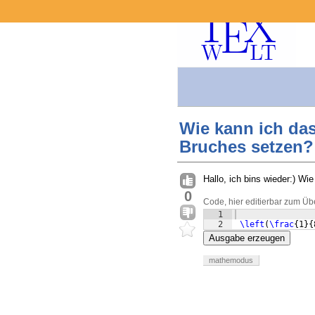
Wie kann ich da
Bruches setzen?
Hallo, ich bins wieder:) 
0
Code, hier editierbar zum Üb
1
2
\left
(
\frac
{
1
}
{
Ausgabe erzeugen
mathemodus