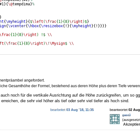
#1
}
{
\@
tempdima
}
%
}
ht
{
\myheight
}
{
$
\left
(
\frac
{1}{8}
\right
)$
}
ign
{
\vcenter
{
\hbox
{
\resizebox
{
!
}
{
\myheight
}
{
!
}}}}
\frac
{1}{8}
\right
) !$
\\
ft
(
\frac
{1}{8}
\right
)
\!\Mysign
$
\\
entpräambel angefordert.
hliche Gesamthöhe der Formel, bestehend aus deren Höhe plus deren Tiefe verwen
t auch noch für die vertikale Ausrichtung auf die Höhe zurückgreifen, um so gg
rreichen, die sehr viel höher als tief oder sehr viel tiefer als hoch sind.
bearbeitet
03 Aug '18, 11:35
beantwortet
02 Aug 
gast3
(ausgesetzt
Akzeptier