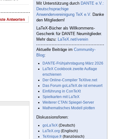
Mit Unterstützung durch
DANTE e.V.:
Deutschsprachige
Anwendervereinigung TeX e.V.
Danke
este Antworten
den Mitgliedern!
LaTeX-Bücher als Willkommens-
Geschenk für DANTE Neumitglieder.
Mehr dazu:
LaTeX.net/verein
Aktuelle Beiträge im
Community-
Blog
:
DANTE-Frühjahrstagung März 2026
LaTeX Cookbook zweite Auflage
erschienen
Der Online-Compiler TeXlive.net
Das Forum goLaTeX.de ist erneuert
Einführung in ConTeXt
Spielkarten mit LaTeX
Weiterer CTAN Spiegel-Server
Mathematisches Modell plotten
Diskussionsforen:
goLaTeX
(Deutsch)
LaTeX.org
(Englisch)
TeXnique.fr
(französisch)