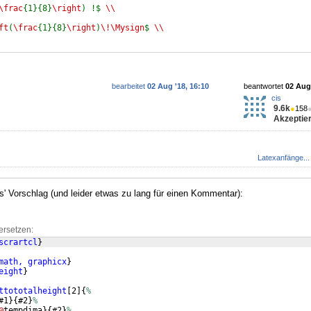
\frac
{1}{8}
\right
) !$
\\
ft
(
\frac
{1}{8}
\right
)
\!\Mysign
$
\\
bearbeitet
02 Aug '18, 16:10
beantwortet
02 Aug 
cis
9.6k
●
158
Akzeptier
Latexanfänge...
s' Vorschlag (und leider etwas zu lang für einen Kommentar):
ersetzen:
scrartcl
}
math, graphicx
}
eight
}
ttototalheight
[
2
]
{
%
#1
}
{
#2
}
%
@
tempdima
}
{
#2
}
%