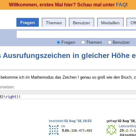
Willkommen, erstes Mal hier? Schau mal unter
FAQ
!
Fragen
Themen
Benutzer
Medaillen
Of
Fragen
Themen
Benutzer
s Ausrufungszeichen in gleicher Höhe e
Wie bekomme ich im Mathemodus das Zeichen ! genau so groß wie den Bruch, z
ersetzen:
8
}
\right
)
!
bearbeitet
02 Aug '18, 16:53
gefragt
02 Aug '18,
cis
Latexanfäng
9.6k
29
●
158
●
477
●
493
●
2
●
7
●
1
Akzeptier