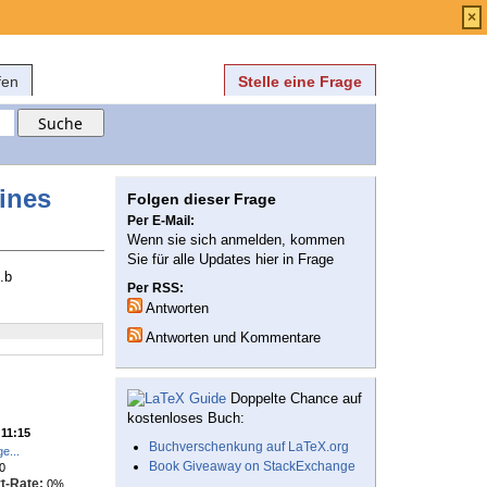
Anmelden
über
FAQ
×
fen
Stelle eine Frage
ines
Folgen dieser Frage
Per E-Mail:
Wenn sie sich anmelden, kommen
Sie für alle Updates hier in Frage
.b
Per RSS:
Antworten
Antworten und Kommentare
Doppelte Chance auf
kostenloses Buch:
 11:15
Buchverschenkung auf LaTeX.org
e...
Book Giveaway on StackExchange
0
t-Rate:
0%