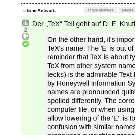
Eine Antwort:
active answers
älteste
Der „TeX“ Teil geht auf D. E. Knu
2
On the other hand, it's impor
TeX's name: The 'E' is out of 
reminder that TeX is about ty
TeX from other system name
tecks) is the admirable Tex
by Honeywell Information S
names are pronounced quite d
spelled differently. The corre
computer file, or when usin
allow lowering of the 'E', is 
confusion with similar names