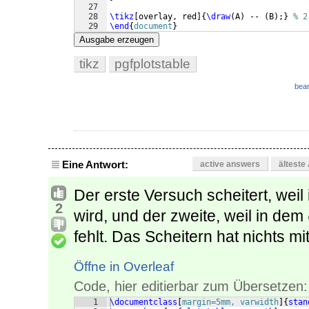
27
28
\tikz
[
overlay, red
]
{
\draw
(
A
)
 -- 
(
B
)
;
}
% 2
29
\end
{
document
}
Ausgabe erzeugen
tikz
pgfplotstable
bear
Eine Antwort:
active answers
älteste
Der erste Versuch scheitert, weil
2
wird, und der zweite, weil in dem
fehlt. Das Scheitern hat nichts mi
Öffne in Overleaf
Code, hier editierbar zum Übersetzen:
1
\documentclass
[
margin=5mm, varwidth
]
{
stan