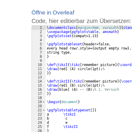
Öffne in Overleaf
Code, hier editierbar zum Übersetzen:
1
\documentclass
[
margin=5mm, varwidth
]
{
stan
2
\usepackage
{
pgfplotstable, amsmath
}
3
\pgfplotsset
{
compat=1.13
}
4
5
\pgfplotstableset
{
header=false,
6
every head row/.style=
{
output empty row
}
,
7
string type,
8
}
9
10
\def\tikzI
{
\tikz
[
remember picture
]
{
\coord
11
\draw
[
red
]
(
A
)
 circle
(
1pt
)
;
%
12
}}
13
14
\def\tikzII
{
\tikz
[
remember picture
]
{
\coor
15
\draw
[
red
]
(
B
)
 circle
(
1pt
)
;
%
16
\draw
[
blue
]
(
A
)
 -- 
(
B
)
;
% 1. Versuch
17
}}
18
19
\begin
{
document
}
20
21
\pgfplotstabletypeset
[
]
{
22
a       
\tikzI
23
b        c
24
d        e  
25
f       
\tikzII
26
}