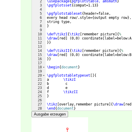
2
\usepackage
{
pgfplotstable, amsmath
}
3
\pgfplotsset
{
compat=1.13
}
4
5
\pgfplotstableset
{
header=false,
6
every head row/.style=
{
output empty row
}
,
7
string type,
8
}
9
10
\def\tikzI
{
\tikz
[
remember picture
]
{
%
11
\draw
[
red
]
(
0,0
)
 coordinate
[
label=below:A
12
}}
13
14
\def\tikzII
{
\tikz
[
remember picture
]
{
%
15
\draw
[
red
]
(
0,0
)
 coordinate
[
label=below:B
16
}}
17
18
\begin
{
document
}
19
20
\pgfplotstabletypeset
[
]
{
21
a       
\tikzI
22
b        c
23
d        e  
24
f       
\tikzII
25
}
26
27
\tikz
[
overlay,remember picture
]
{
\draw
[
red
28
\end
{
document
}
Ausgabe erzeugen