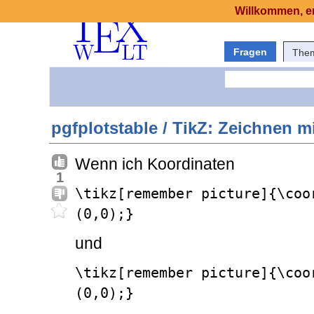
Willkommen, er
Fragen
The
pgfplotstable / TikZ: Zeichnen mi
Wenn ich Koordinaten
1
\tikz[remember picture]{\coo
(0,0);}
und
\tikz[remember picture]{\coo
(0,0);}