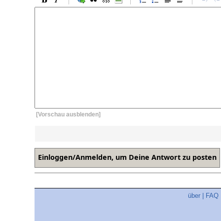
[Vorschau ausblenden]
über
|
FAQ