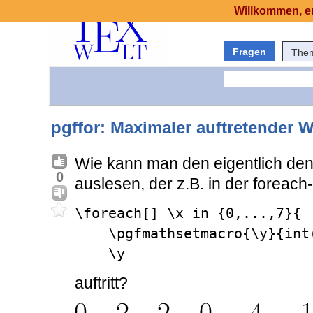
Willkommen, er
Fragen
The
pgffor: Maximaler auftretender We
Wie kann man den eigentlich de
0
auslesen, der z.B. in der foreach
\foreach[] \x in {0,...,7}{

    \pgfmathsetmacro{\y}{int(-\x*(\x-3)}

    \y
auftritt?