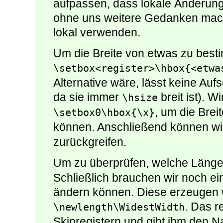
aufpassen, dass lokale Änderunge
ohne uns weitere Gedanken mac
lokal verwenden.
Um die Breite von etwas zu best
\setbox<register>\hbox{<etwa
Alternative wäre, lässt keine Auf
da sie immer
breit ist). 
\hsize
, um die Brei
\setbox0\hbox{\x}
können. Anschließend können wi
zurückgreifen.
Um zu überprüfen, welche Länge 
Schließlich brauchen wir noch ei
ändern können. Diese erzeugen w
. Das r
\newlength\WidestWidth
Skipregistern und gibt ihm den