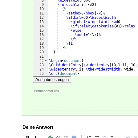
8
\WidestWidth
0pt
9
\foreach\x
 in 
{
#2
}
10
{
%
11
\setbox
0
\hbox
{
\x
}
%
12
\ifdim\wd
0>
\WidestWidth
13
\global\WidestWidth\wd
0
14
\if\relax\detokenize
{
#1
}
\relax
15
\else
16
\xdef
#1
{
\x
}
%
17
\fi
18
\fi
19
}
%
20
}
21
22
\begin
{
document
}
23
\GetWidestEntry
[
\widestentry
]
{
0,1,11,-10,
24
\widestentry
\ 
is 
\the\WidestWidth
\ 
wide.
25
\end
{
document
}
Ausgabe erzeugen
Permanenter link
Deine Antwort