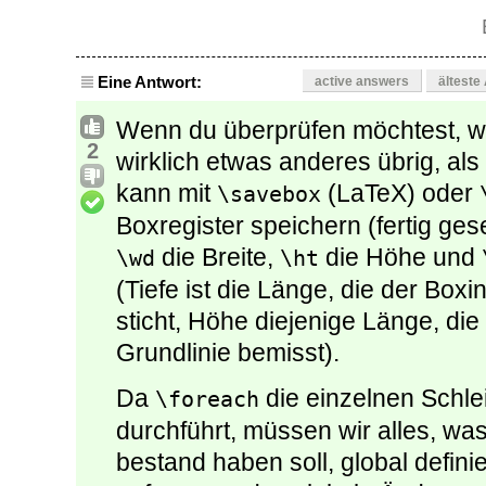
Eine Antwort:
active answers
älteste
Wenn du überprüfen möchtest, wie b
2
wirklich etwas anderes übrig, al
kann mit
(LaTeX) oder
\savebox
Boxregister speichern (fertig ge
die Breite,
die Höhe und
\wd
\ht
(Tiefe ist die Länge, die der Boxi
sticht, Höhe diejenige Länge, die
Grundlinie bemisst).
Da
die einzelnen Schle
\foreach
durchführt, müssen wir alles, w
bestand haben soll, global defin