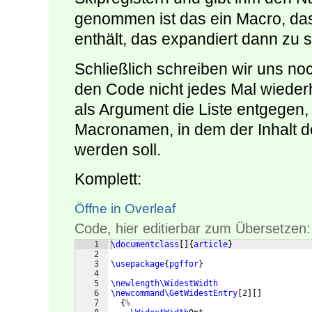
genommen ist das ein Macro, das
enthält, das expandiert dann zu
Schließlich schreiben wir uns no
den Code nicht jedes Mal wiede
als Argument die Liste entgegen,
Macronamen, in dem der Inhalt de
werden soll.
Komplett:
Öffne in Overleaf
Code, hier editierbar zum Übersetzen:
1
\documentclass
[
]
{
article
}
2
3
\usepackage
{
pgffor
}
4
5
\newlength\WidestWidth
6
\newcommand\GetWidestEntry
[
2
]
[
]
7
{
%