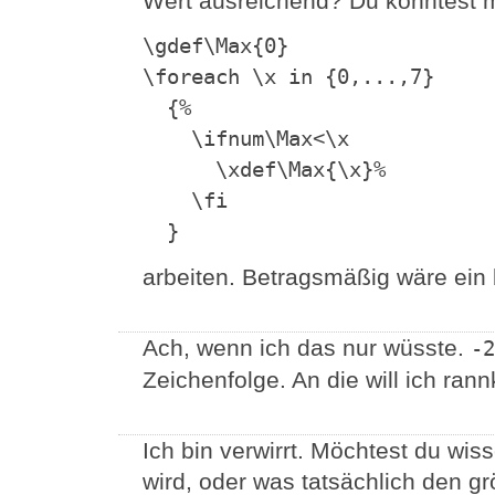
Wert ausreichend? Du könntest m
\gdef\Max{0}

\foreach \x in {0,...,7}

  {%

    \ifnum\Max<\x

      \xdef\Max{\x}%

    \fi

  }
arbeiten. Betragsmäßig wäre ein 
Ach, wenn ich das nur wüsste.
-2
Zeichenfolge. An die will ich ra
Ich bin verwirrt. Möchtest du wiss
wird, oder was tatsächlich den g