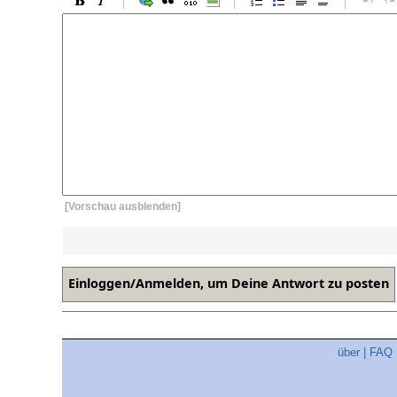
[Vorschau ausblenden]
über
|
FAQ