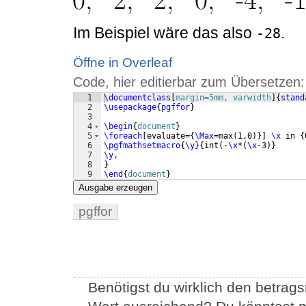
Im Beispiel wäre das also
.
-28
Öffne in Overleaf
Code, hier editierbar zum Übersetzen:
1
\documentclass
[
margin=5mm, varwidth
]
{
stand
2
\usepackage
{
pgffor
}
3
4
\begin
{
document
}
5
\foreach
[
evaluate=
{
\Max
=max
(
1,0
)}]
\x
 in 
{
6
\pgfmathsetmacro
{
\y
}
{
int
(
-
\x
*
(
\x
-3
)}
7
\y
, 
8
}
9
\end
{
document
}
Ausgabe erzeugen
pgffor
Benötigst du wirklich den betrags