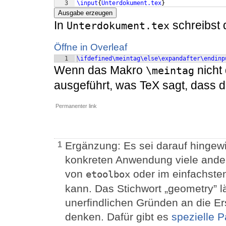
3
\input
{
Unterdokument.tex
}
Ausgabe erzeugen
In
schreibst d
Unterdokument.tex
Öffne in Overleaf
1
\ifdefined\meintag\else\expandafter\endinp
Wenn das Makro
nicht 
\meintag
ausgeführt, was TeX sagt, dass di
Permanenter link
Ergänzung: Es sei darauf hingew
1
konkreten Anwendung viele ander
von
oder im einfachsten
etoolbox
kann. Das Stichwort „geometry” 
unerfindlichen Gründen an die 
denken. Dafür gibt es
spezielle 