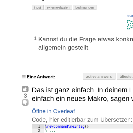
input
externe-dateien
bedingungen
bear
Kannst du die Frage etwas konkret
1
allgemein gestellt.
Eine Antwort:
active answers
älteste
Das ist ganz einfach. In deinem 
3
einfach ein neues Makro, sagen 
Öffne in Overleaf
Code, hier editierbar zum Übersetzen:
1
\newcommand\meintag
{
}
2
% ...