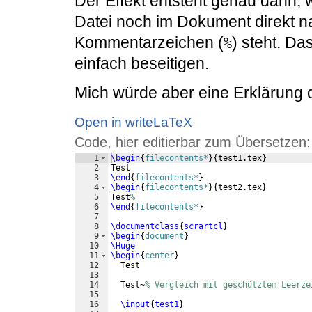
Der Effekt entsteht genau dann
Datei noch im Dokument direkt 
Kommentarzeichen (
) steht. Da
%
einfach beseitigen.
Mich würde aber eine Erklärung d
Open in writeLaTeX
Code, hier editierbar zum Übersetzen:
1
\begin
{
filecontents*
}
{
test1.tex
}
2
Test
3
\end
{
filecontents*
}
4
\begin
{
filecontents*
}
{
test2.tex
}
5
Test
%
6
\end
{
filecontents*
}
7
8
\documentclass
{
scrartcl
}
9
\begin
{
document
}
10
\Huge
11
\begin
{
center
}
12
  Test
13
14
  Test~
% Vergleich mit geschütztem Leerze
15
16
\input
{
test1
}