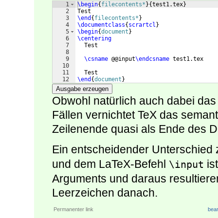
1
\begin
{
filecontents*
}
{
test1.tex
}
2
Test
3
\end
{
filecontents*
}
4
\documentclass
{
scrartcl
}
5
\begin
{
document
}
6
\centering
7
  Test
8
9
\csname
 @@input
\endcsname
 test1.tex
10
11
  Test
12
\end
{
document
}
Ausgabe erzeugen
Obwohl natürlich auch dabei das P
Fällen vernichtet TeX das seman
Zeilenende quasi als Ende des 
Ein entscheidender Unterschied
und dem LaTeX-Befehl
is
\input
Arguments und daraus resultier
Leerzeichen danach.
Permanenter link
bear