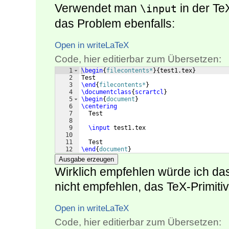
Verwendet man
in der Te
\input
das Problem ebenfalls:
Open in writeLaTeX
Code, hier editierbar zum Übersetzen:
1
\begin
{
filecontents*
}
{
test1.tex
}
2
Test
3
\end
{
filecontents*
}
4
\documentclass
{
scrartcl
}
5
\begin
{
document
}
6
\centering
7
  Test
8
9
\input
 test1.tex
10
11
  Test
12
\end
{
document
}
Ausgabe erzeugen
Wirklich empfehlen würde ich da
nicht empfehlen, das TeX-Primiti
Open in writeLaTeX
Code, hier editierbar zum Übersetzen: