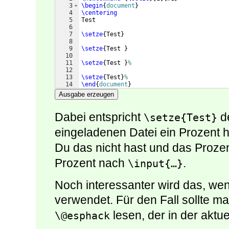
3
\begin
{
document
}
4
\centering
5
Test
6
7
\setze
{
Test
}
8
9
\setze
{
Test 
}
10
11
\setze
{
Test 
}
%
12
13
\setze
{
Test
}
%
14
\end
{
document
}
Ausgabe erzeugen
Dabei entspricht
de
\setze{Test}
eingeladenen Datei ein Prozent 
Du das nicht hast und das Proze
Prozent nach
.
\input{…}
Noch interessanter wird das, we
verwendet. Für den Fall sollte ma
lesen, der in der aktue
\@esphack