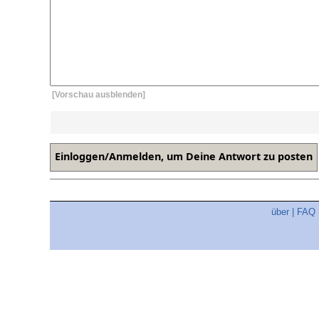
[Vorschau ausblenden]
über
|
FAQ