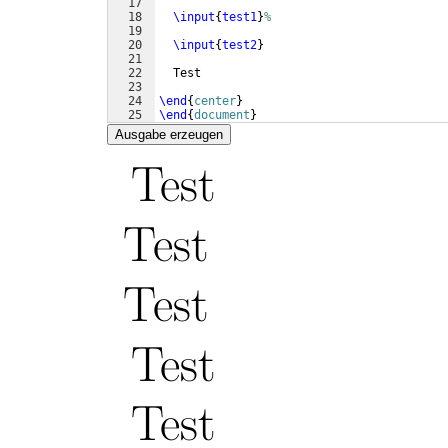
17
18
\input
{
test1
}
%
19
20
\input
{
test2
}
21
22
  Test
23
24
\end
{
center
}
25
\end
{
document
}
Ausgabe erzeugen