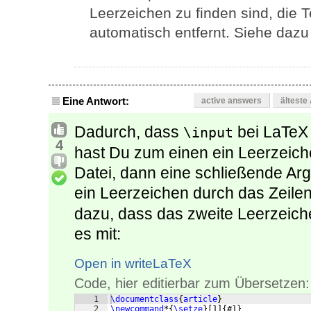
Leerzeichen zu finden sind, die
automatisch entfernt. Siehe dazu
Eine Antwort:
active answers
älteste
Dadurch, dass
bei LaTeX 
\input
4
hast Du zum einen ein Leerzeic
Datei, dann eine schließende A
ein Leerzeichen durch das Zeil
dazu, dass das zweite Leerzeichen
es mit:
Open in writeLaTeX
Code, hier editierbar zum Übersetzen:
1
\documentclass
{
article
}
2
\newcommand
*
{
\setze
}
[
1
]
{
#1
}