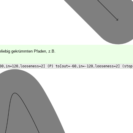
beliebig gekrümmten Pfaden, z.B.
30,in=120,looseness=2] (P) to[out=-60,in=-120,looseness=2] (stop