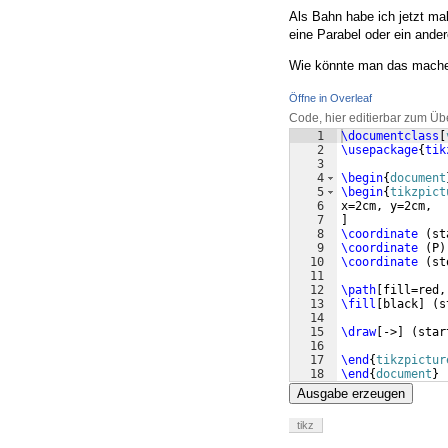
Als Bahn habe ich jetzt ma
eine Parabel oder ein ander
Wie könnte man das mach
Öffne in Overleaf
Code, hier editierbar zum Üb
1
\documentclass
[
2
\usepackage
{
tik
3
4
\begin
{
document
5
\begin
{
tikzpict
6
x=2cm, y=2cm, 
7
]
8
\coordinate
(
st
9
\coordinate
(
P
)
10
\coordinate
(
st
11
12
\path
[
fill=red,
13
\fill
[
black
]
(
s
14
15
\draw
[
->
]
(
star
16
17
\end
{
tikzpictur
18
\end
{
document
}
Ausgabe erzeugen
tikz