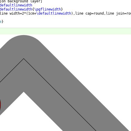
[
on background layer
]
defaultlinewidth
defaultlinewidth
{
\pgflinewidth
}
line width=2*
(
1cm+
\defaultlinewidth
)
,line cap=round,line join=ro
e
}