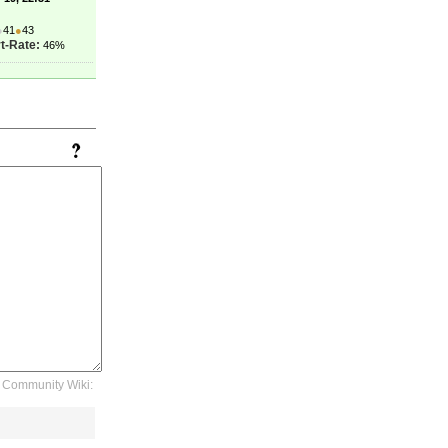
●
41
●
43
t-Rate:
46%
Community Wiki: