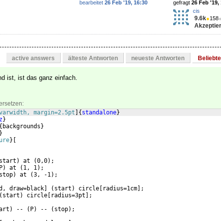
bearbeitet
26 Feb '19, 16:30
gefragt
26 Feb '19,
cis
9.6k
●
158
Akzeptier
active answers
älteste Antworten
neueste Antworten
Beliebt
d ist, ist das ganz einfach.
ersetzen:
varwidth, margin=2.5pt
]
{
standalone
}
z
}
{
backgrounds
}
}
ure
}
[
 
start
)
 at 
(
0,0
)
;
P
)
 at 
(
1, 1
)
;
stop
)
 at 
(
3, -1
)
;
d, draw=black
]
(
start
)
 circle
[
radius=1cm
]
;
(
start
)
 circle
[
radius=3pt
]
;
art
)
 -- 
(
P
)
 -- 
(
stop
)
;