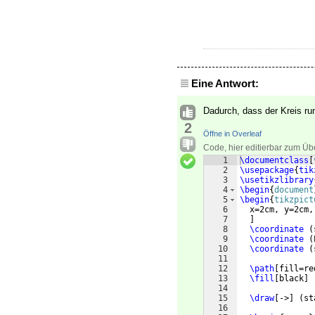
Eine Antwort:
Dadurch, dass der Kreis run
2
Öffne in Overleaf
Code, hier editierbar zum Üb
1
\documentclass
[
2
\usepackage
{
tik
3
\usetikzlibrary
4
\begin
{
document
5
\begin
{
tikzpict
6
  x=2cm, y=2cm,
7
]
8
\coordinate
(
9
\coordinate
(
10
\coordinate
(
11
12
\path
[
fill=re
13
\fill
[
black
]
14
15
\draw
[
->
]
(
st
16