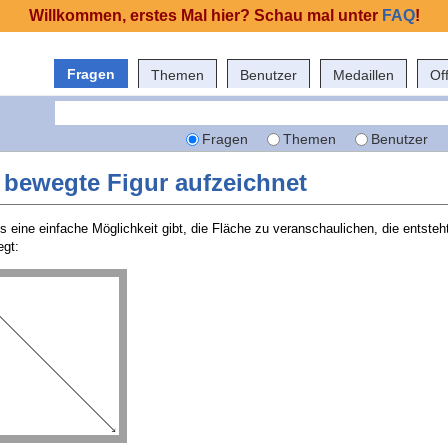
Willkommen, erstes Mal hier? Schau mal unter
FAQ
!
Fragen
Themen
Benutzer
Medaillen
Of
Fragen
Themen
Benutzer
e bewegte Figur aufzeichnet
s eine einfache Möglichkeit gibt, die Fläche zu veranschaulichen, die entsteh
egt: