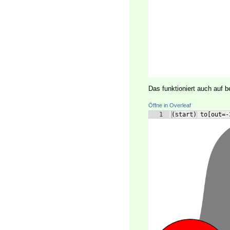
Das funktioniert auch auf 
Öffne in Overleaf
1
(start) to[out=-