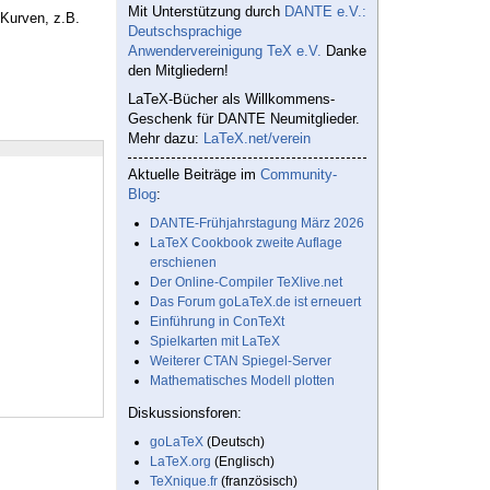
Mit Unterstützung durch
DANTE e.V.:
 Kurven, z.B.
Deutschsprachige
Anwendervereinigung TeX e.V.
Danke
den Mitgliedern!
LaTeX-Bücher als Willkommens-
Geschenk für DANTE Neumitglieder.
Mehr dazu:
LaTeX.net/verein
Aktuelle Beiträge im
Community-
Blog
:
DANTE-Frühjahrstagung März 2026
LaTeX Cookbook zweite Auflage
erschienen
Der Online-Compiler TeXlive.net
Das Forum goLaTeX.de ist erneuert
Einführung in ConTeXt
Spielkarten mit LaTeX
Weiterer CTAN Spiegel-Server
Mathematisches Modell plotten
Diskussionsforen:
goLaTeX
(Deutsch)
LaTeX.org
(Englisch)
TeXnique.fr
(französisch)