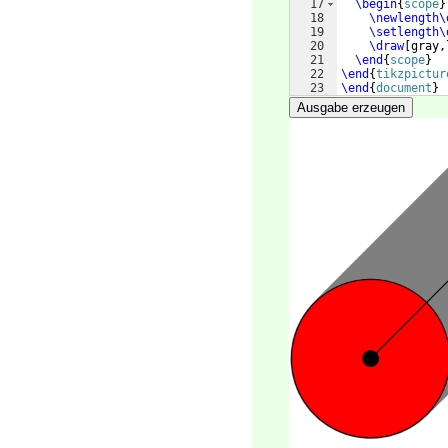
17
\begin
{
scope
}
18
\newlength\
19
\setlength\
20
\draw
[
gray,
21
\end
{
scope
}
22
\end
{
tikzpictur
23
\end
{
document
}
Ausgabe erzeugen