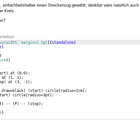
l, einfachheitshalber einen Streckenzug gewählt; denkbar wäre natürlich auch
er Kreis.
en?
ersetzen:
varwidth, margin=2.5pt
]
{
standalone
}
z
}
}
ure
}
[
art
)
 at 
(
0,0
)
;
 at 
(
1, 1
)
;
op
)
 at 
(
3, -1
)
;
 draw=black
]
(
start
)
 circle
[
radius=1cm
]
;
tart
)
 circle
[
radius=3pt
]
;
t
)
 -- 
(
P
)
 -- 
(
stop
)
;
e
}