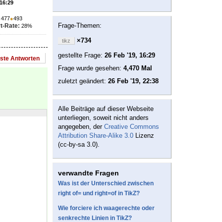
 16:29
●
477
●
493
Frage-Themen:
t-Rate:
28%
×734
tikz
gestellte Frage:
26 Feb '19, 16:29
este Antworten
Frage wurde gesehen:
4,470 Mal
zuletzt geändert:
26 Feb '19, 22:38
Alle Beiträge auf dieser Webseite
unterliegen, soweit nicht anders
angegeben, der
Creative Commons
Attribution Share-Alike 3.0
Lizenz
(cc-by-sa 3.0).
verwandte Fragen
Was ist der Unterschied zwischen
right of= und right=of in TikZ?
Wie forciere ich waagerechte oder
senkrechte Linien in TikZ?