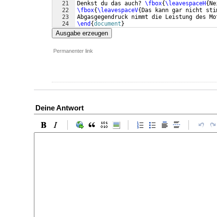
21
Denkst du das auch? 
\fbox
{
\leavespaceH
{
Ne
22
\fbox
{
\leavespaceV
{
Das kann gar nicht sti
23
Abgasgegendruck nimmt die Leistung des Mo
24
\end
{
document
}
Ausgabe erzeugen
Permanenter link
Deine Antwort