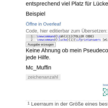
entsprechend viel Platz für Lücke
Beispiel
Öffne in Overleaf
Code, hier editierbar zum Übersetzen:
1
\newcommand
{
\z
ähl
}
[
1
]
{
TOLLER CODE
}
2
\newcommand
{
\lucke
}
[
1
]
{
\ifprintanswers
[
#1
Ausgabe erzeugen
Keine Ahnung ob mein Pseudecode
jede Hilfe.
Mc_Muffin
zeichenanzahl
bear
Leerraum in der Größe eines bes
1