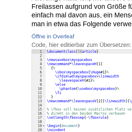
Freilassen aufgrund von Größe f
einfach mal davon aus, ein Mens
man in etwa das Folgende verw
Öffne in Overleaf
Code, hier editierbar zum Übersetzen:
1
\documentclass
[
]
{
article
}
2
3
\newsavebox\myspacebox
4
\newcommand
*
\leavespaceH
[
1
]
5
{
%
6
\sbox\myspacebox
{
\Huge
#1
}
%
7
\ifdim\wd\myspacebox
>
\linewidth
8
\leavespaceV
{
#1
}
%
9
\else
10
\phantom
{
\usebox\myspacebox
}
%
11
\fi
12
}
13
\newcommand
*
\leavespaceV
[
2
]
[
\linewidth
]
{
\
14
15
% \fbox soll keinen zusätzlichen Platz ve
16
% direkt in den beiden Macros verbauen
17
\setlength\fboxsep
{
-
\fboxrule
}
18
19
\begin
{
document
}
20
\noindent