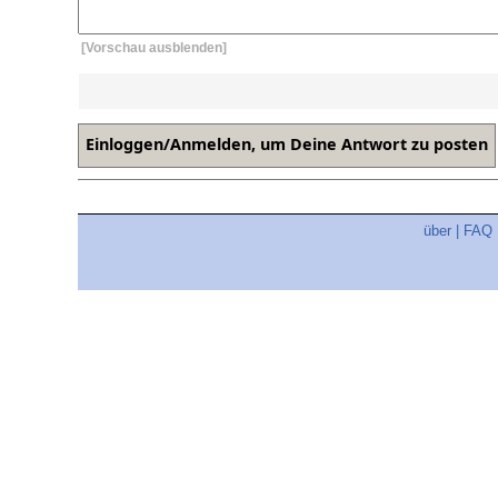
[Vorschau ausblenden]
über
|
FAQ