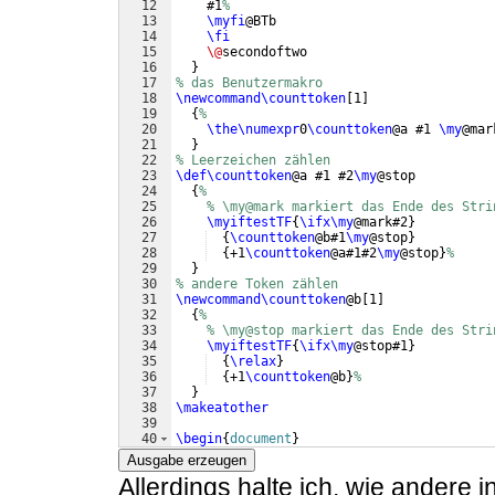
12
    #1
%
13
\myfi
@BTb
14
\fi
15
\@
secondoftwo
16
}
17
% das Benutzermakro
18
\newcommand\counttoken
[
1
]
19
{
%
20
\the\numexpr
0
\counttoken
@a #1 
\my
@mar
21
}
22
% Leerzeichen zählen
23
\def\counttoken
@a #1 #2
\my
@stop
24
{
%
25
% \my@mark markiert das Ende des Stri
26
\myiftestTF
{
\ifx\my
@mark#2
}
27
{
\counttoken
@b#1
\my
@stop
}
28
{
+1
\counttoken
@a#1#2
\my
@stop
}
%
29
}
30
% andere Token zählen
31
\newcommand\counttoken
@b
[
1
]
32
{
%
33
% \my@stop markiert das Ende des Stri
34
\myiftestTF
{
\ifx\my
@stop#1
}
35
{
\relax
}
36
{
+1
\counttoken
@b
}
%
37
}
38
\makeatother
39
40
\begin
{
document
}
41
\counttoken
{
abc 
}
Ausgabe erzeugen
Allerdings halte ich, wie andere