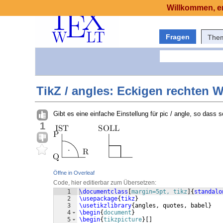
Willkommen, er
Fragen
The
TikZ / angles: Eckigen rechten 
Gibt es eine einfache Einstellung für pic / angle, so dass 
1
Öffne in Overleaf
Code, hier editierbar zum Übersetzen:
1
\documentclass
[
margin=5pt, tikz
]
{
standalo
2
\usepackage
{
tikz
}
3
\usetikzlibrary
{
angles, quotes, babel
}
4
\begin
{
document
}
5
\begin
{
tikzpicture
}
[
]