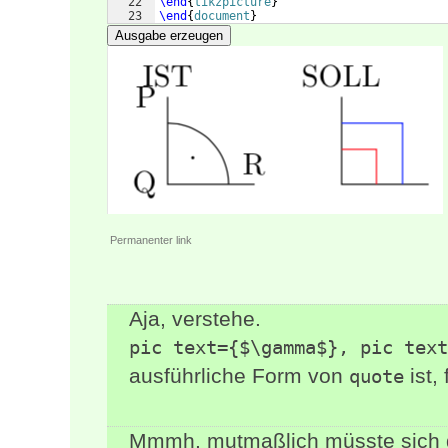
22
\end
{
tikzpicture
}
23
\end
{
document
}
Ausgabe erzeugen
Permanenter link
Aja, verstehe.
pic text={$\gamma$}, pic text
ausführliche Form von
ist,
quote
Mmmh, mutmaßlich müsste sich di