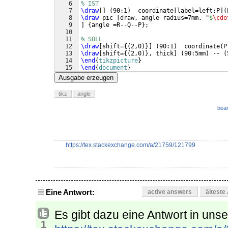
6
% IST
7
\draw
[
]
(
90:1
)
  coordinate
[
label=left:P
]
(
8
\draw
 pic 
[
draw, angle radius=7mm, "
$
\cdo
9
]
{
angle =R--Q--P
}
;
10
11
% SOLL
12
\draw
[
shift=
{(
2,0
)}]
(
90:1
)
  coordinate
(
P
13
\draw
[
shift=
{(
2,0
)}
, thick
]
(
90:5mm
)
 -- 
(
14
\end
{
tikzpicture
}
15
\end
{
document
}
Ausgabe erzeugen
tikz
angle
bear
https://tex.stackexchange.com/a/21759/121799
Eine Antwort:
active answers
älteste
Es gibt dazu eine Antwort in unse
1