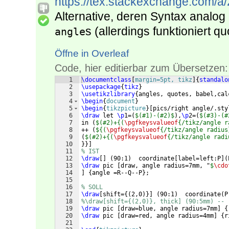
https://tex.stackexchange.com/a
Alternative, deren Syntax analog
s (allerdings funktioniert qu
angle
Öffne in Overleaf
Code, hier editierbar zum Übersetzen:
1
\documentclass
[
margin=5pt, tikz
]
{
standalo
2
\usepackage
{
tikz
}
3
\usetikzlibrary
{
angles, quotes, babel,cal
4
\begin
{
document
}
5
\begin
{
tikzpicture
}
[
pics/right angle/.sty
6
\draw
 let 
\p
1=
(
$(#1)-(#2)$
)
,
\p
2=
(
$(#3)-(#
7
in 
(
$(#2)+{(
\pgfkeysvalueof
{/tikz/angle r
8
++ 
(
${(
\pgfkeysvalueof
{/tikz/angle radius
9
(
$(#2)+{(
\pgfkeysvalueof
{/tikz/angle radi
10
}}]
11
% IST
12
\draw
[
]
(
90:1
)
  coordinate
[
label=left:P
]
(
13
\draw
 pic 
[
draw, angle radius=7mm, "
$
\cdo
14
]
{
angle =R--Q--P
}
;
15
16
% SOLL
17
\draw
[
shift=
{(
2,0
)}]
(
90:1
)
  coordinate
(
P
18
%\draw[shift={(2,0)}, thick] (90:5mm) -- 
19
\draw
 pic 
[
draw=blue, angle radius=7mm
]
{
20
\draw
 pic 
[
draw=red, angle radius=4mm
]
{
r
21