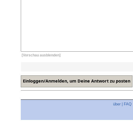
[Vorschau ausblenden]
über
|
FAQ