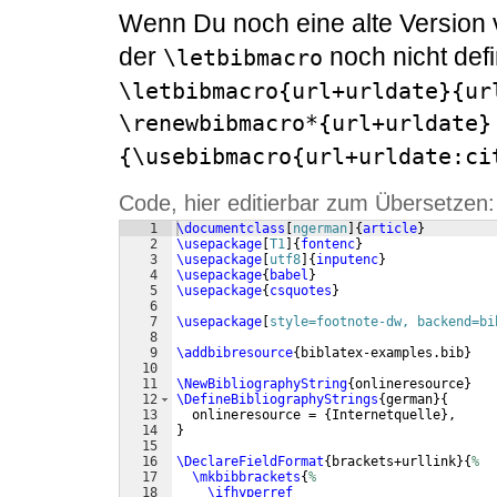
Wenn Du noch eine alte Version
der
noch nicht defin
\letbibmacro
\letbibmacro{url+urldate}{ur
\renewbibmacro*{url+urldate}
{\usebibmacro{url+urldate:ci
Code, hier editierbar zum Übersetzen:
1
\documentclass
[
ngerman
]
{
article
}
2
\usepackage
[
T1
]
{
fontenc
}
3
\usepackage
[
utf8
]
{
inputenc
}
4
\usepackage
{
babel
}
5
\usepackage
{
csquotes
}
6
7
\usepackage
[
style=footnote-dw, backend=bi
8
9
\addbibresource
{
biblatex-examples.bib
}
10
11
\NewBibliographyString
{
onlineresource
}
12
\DefineBibliographyStrings
{
german
}
{
13
  onlineresource = 
{
Internetquelle
}
,
14
}
15
16
\DeclareFieldFormat
{
brackets+urllink
}
{
%
17
\mkbibbrackets
{
%
18
\ifhyperref