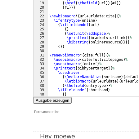
19
{
\href
{
\thefield
{
url
}}
{
#1
}}
20
{
#1
}}}
21
22
\newbibmacro
*
{
url+urldate:cite
}
{
%
23
\ifentrytype
{
online
}
24
{
\iffieldundef
{
url
}
25
{
}
26
{
\setunit
{
\addspace
}
%
27
\printtext
[
brackets+urllink
]
{
%
28
\bibstring
{
onlineresource
}}}}
29
{
}}
30
31
\renewbibmacro
*
{
cite:full
}
{
%
32
\usebibmacro
{
cite:full:citepages
}
%
33
\usebibmacro
{
footref
}
%
34
\printtext
[
bibhypertarget
]
{
%
35
\usedriver
36
{
\DeclareNameAlias
{
sortname
}
{
defaul
37
\letbibmacro
{
url+urldate
}
{
url+urld
38
{
\thefield
{
entrytype
}}
%
39
\iffieldundef
{
shorthand
}
40
{
}
41
{
\ifbool
{
cbx:citedas
}
Ausgabe erzeugen
Permanenter link
Hey moewe,