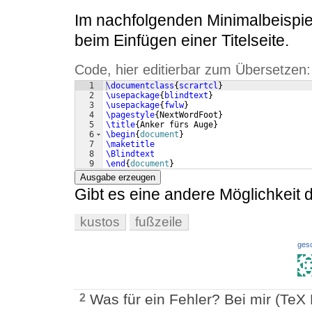
Im nachfolgenden Minimalbeispie
beim Einfügen einer Titelseite.
Code, hier editierbar zum Übersetzen:
1
\documentclass
{
scrartcl
}
2
\usepackage
{
blindtext
}
3
\usepackage
{
fwlw
}
4
\pagestyle
{
NextWordFoot
}
5
\title
{
Anker fürs Auge
}
6
\begin
{
document
}
7
\maketitle
8
\Blindtext
9
\end
{
document
}
Ausgabe erzeugen
Gibt es eine andere Möglichkeit
kustos
fußzeile
ges
Was für ein Fehler? Bei mir (TeX
2