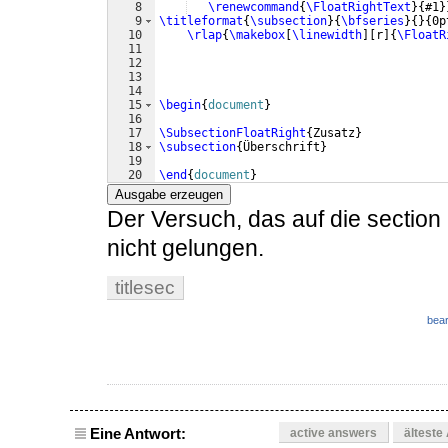
8
\renewcommand
{
\FloatRightText
}
{
#1
}
9
\titleformat
{
\subsection
}
{
\bfseries
}
{
}
{
0p
10
\rlap
{
\makebox
[
\linewidth
]
[
r
]
{
\FloatR
11
12
13
14
15
\begin
{
document
}
16
17
\SubsectionFloatRight
{
Zusatz
}
18
\subsection
{
Überschrift
}
19
20
\end
{
document
}
Ausgabe erzeugen
Der Versuch, das auf die section 
nicht gelungen.
titlesec
bear
Eine Antwort:
active answers
älteste