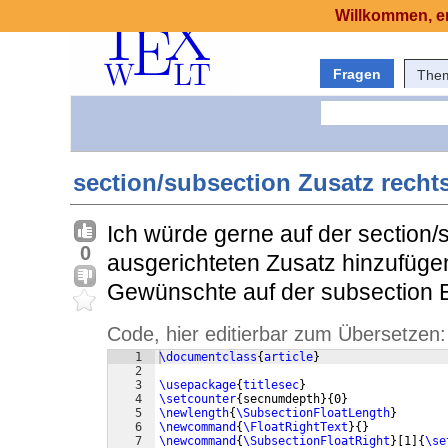
Willkommen, er
Fragen
The
section/subsection Zusatz recht
Ich würde gerne auf der section/
0
ausgerichteten Zusatz hinzufüge
Gewünschte auf der subsection 
Code, hier editierbar zum Übersetzen:
1
\documentclass
{
article
}
2
3
\usepackage
{
titlesec
}
4
\setcounter
{
secnumdepth
}
{
0
}
5
\newlength
{
\SubsectionFloatLength
}
6
\newcommand
{
\FloatRightText
}
{
}
7
\newcommand
{
\SubsectionFloatRight
}
[
1
]
{
\se