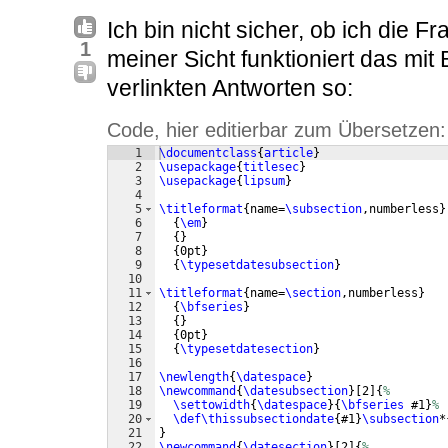
Ich bin nicht sicher, ob ich die F
1
meiner Sicht funktioniert das mit 
verlinkten Antworten so:
Code, hier editierbar zum Übersetzen:
1
\documentclass
{
article
}
2
\usepackage
{
titlesec
}
3
\usepackage
{
lipsum
}
4
5
\titleformat
{
name=
\subsection
,numberless
}
6
{
\em
}
7
{
}
8
{
0pt
}
9
{
\typesetdatesubsection
}
10
11
\titleformat
{
name=
\section
,numberless
}
12
{
\bfseries
}
13
{
}
14
{
0pt
}
15
{
\typesetdatesection
}
16
17
\newlength
{
\datespace
}
18
\newcommand
{
\datesubsection
}
[
2
]
{
%
19
\settowidth
{
\datespace
}
{
\bfseries
 #1
}
%
20
\def\thissubsectiondate
{
#1
}
\subsection
*
21
}
22
\newcommand
{
\datesection
}
[
2
]
{
%