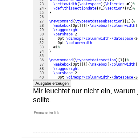
23
\settowidth
{
\datespace
}
{
\bfseries
 #1
}
%
24
\def\thissectiondate
{
#1
}
\section
*
{
#2
}
%
25
}
26
27
\newcommand
{
\typesetdatesubsection
}
[
1
]
{
%
28
\makebox
[
0pt
]
[
l
]
{
\makebox
[
\columnwidth
]
29
\raggedright
30
\parshape
 2 
31
    0pt 
\dimexpr\columnwidth
-
\datespace
-3
32
    0pt 
\columnwidth
33
  #1
%
34
}
35
36
\newcommand
{
\typesetdatesection
}
[
1
]
{
%
37
\makebox
[
0pt
]
[
l
]
{
\makebox
[
\columnwidth
]
38
\raggedright
39
\parshape
 2 
40
    0pt 
\dimexpr\columnwidth
-
\datespace
-3
41
    0pt 
\columnwidth
Ausgabe erzeugen
Mir leuchtet nur nicht ein, waru
sollte.
Permanenter link