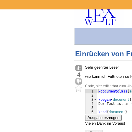
Einrücken von 
Sehr geehrter Leser,
4
wie kann ich Fußnoten so fo
Code, hier editierbar zum Üb
1
\documentclass
[
a
2
3
\begin
{
document
}
4
Der Text ist in 
5
6
\end
{
document
}
Ausgabe erzeugen
Vielen Dank im Voraus!