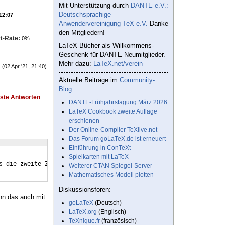
Mit Unterstützung durch
DANTE e.V.:
Deutschsprachige
 12:07
Anwendervereinigung TeX e.V.
Danke
den Mitgliedern!
t-Rate:
0%
LaTeX-Bücher als Willkommens-
Geschenk für DANTE Neumitglieder.
Mehr dazu:
LaTeX.net/verein
(02 Apr '21, 21:40)
Aktuelle Beiträge im
Community-
Blog
:
este Antworten
DANTE-Frühjahrstagung März 2026
LaTeX Cookbook zweite Auflage
erschienen
Der Online-Compiler TeXlive.net
Das Forum goLaTeX.de ist erneuert
Einführung in ConTeXt
Spielkarten mit LaTeX
s die zweite Zeile   nicht links von der ersten beginnt?
}
Weiterer CTAN Spiegel-Server
Mathematisches Modell plotten
Diskussionsforen:
ann das auch mit
goLaTeX
(Deutsch)
LaTeX.org
(Englisch)
TeXnique.fr
(französisch)