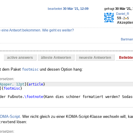
bearbeitet
30 Mär '21, 12:09
gefragt
30 Mär '21,
Daniel_R
59
●
2
●
5
Akzeptier
e eine Antwort bekommen. Wie geht es weiter?
Bartman
active answers
älteste Antworten
neueste Antworten
Beliebt
it dem Paket
und dessen Option
:
footmisc
hang
ersetzen:
4paper, 12pt
]
{
article
}
]
{
footmisc
}
der Fußnote.
\footnote
{
Kann dies schöner formatiert werden? Sodas
OMA-Script
. Wer nicht gleich zu einer KOMA-Script-Klasse wechseln will, k
lösen:
crextend
ersetzen: