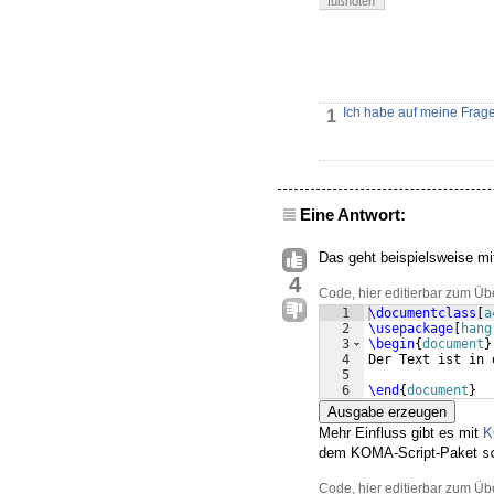
fußnoten
Ich habe auf meine Frag
1
Eine Antwort:
Das geht beispielsweise m
4
Code, hier editierbar zum Üb
1
\documentclass
[
a
2
\usepackage
[
hang
3
\begin
{
document
}
4
Der Text ist in 
5
6
\end
{
document
}
Ausgabe erzeugen
Mehr Einfluss gibt es mit
K
dem KOMA-Script-Paket
s
Code, hier editierbar zum Üb