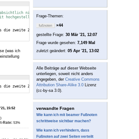
absichtlich nicht hochgstellt, weil man das eigentlich nicht mac
Frage-Themen:
it hochgestellter Futnotenummer
×44
fußnoten
s die zweite Zeile   nicht links von der ersten beginnt?
}
gestellte Frage:
30 Mär '21, 12:07
Frage wurde gesehen:
7,149 Mal
se (was ich
zuletzt geändert:
05 Apr '21, 13:02
einstellung
Alle Beiträge auf dieser Webseite
unterliegen, soweit nicht anders
angegeben, der
Creative Commons
Attribution Share-Alike 3.0
Lizenz
s die zweite Zeile ganz bestimmt nicht links von der ersten begi
(cc-by-sa 3.0).
verwandte Fragen
'21, 15:52
Wie kann ich mit beamer Fußnoten
)
schrittweise sichtbar machen?
t-Rate:
53%
Wie kann ich verhindern, dass
Fußnoten auf zwei Seiten verteilt