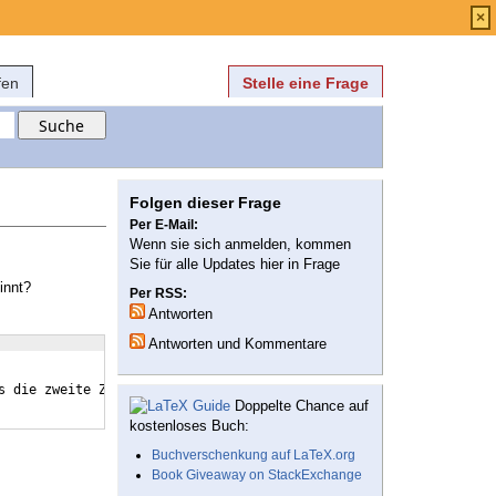
Anmelden
über
FAQ
×
fen
Stelle eine Frage
Folgen dieser Frage
Per E-Mail:
Wenn sie sich anmelden, kommen
Sie für alle Updates hier in Frage
innt?
Per RSS:
Antworten
Antworten und Kommentare
s die zweite Zeile   nicht links von der ersten beginnt?
}
Doppelte Chance auf
kostenloses Buch:
Buchverschenkung auf LaTeX.org
Book Giveaway on StackExchange