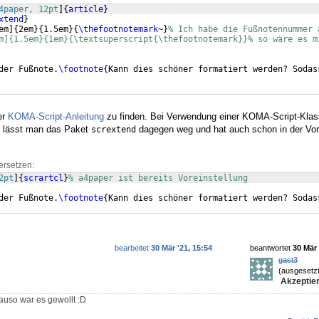
4paper, 12pt
]
{
article
}
xtend
}
em
]
{
2em
}
{
1.5em
}
{
\thefootnotemark
~
}
% Ich habe die Fußnotennummer 
m]{1.5em}{1em}{\textsuperscript{\thefootnotemark}}% so wäre es m
der Fußnote.
\footnote
{
Kann dies schöner formatiert werden? Sodas
er
KOMA-Script-Anleitung
zu finden. Bei Verwendung einer KOMA-Script-Klas
) lässt man das Paket
dagegen weg und hat auch schon in der Vor
scrextend
ersetzen:
2pt
]
{
scrartcl
}
% a4paper ist bereits Voreinstellung
der Fußnote.
\footnote
{
Kann dies schöner formatiert werden? Sodas
bearbeitet
30 Mär '21, 15:54
beantwortet
30 Mär 
gast3
(ausgesetzt
Akzeptier
auso war es gewollt :D