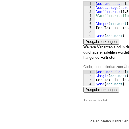
1
\documentclass
[
a
2
\usepackage
{
scre
3
\deffootnote
[
1.5
4
%\deffootnote[1e
5
6
\begin
{
document
}
7
Der Text ist in 
8
9
\end
{
document
}
Ausgabe erzeugen
Weitere Varianten sind in d
durchaus empfehlen würde
hängende Fußnoten:
Code, hier editierbar zum Üb
1
\documentclass
[
1
2
\begin
{
document
}
3
Der Text ist in 
4
\end
{
document
}
Ausgabe erzeugen
Permanenter link
Vielen, vielen Dank! Gen