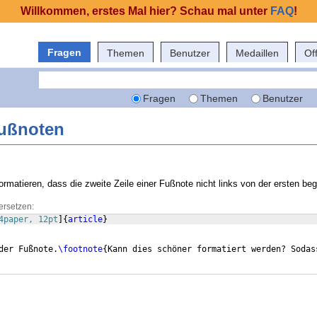
Willkommen, erstes Mal hier? Schau mal unter
FAQ
!
Fragen
Themen
Benutzer
Medaillen
Of
Fragen
Themen
Benutzer
Fußnoten
rmatieren, dass die zweite Zeile einer Fußnote nicht links von der ersten beg
ersetzen:
4paper, 12pt
]
{
article
}
der Fußnote.
\footnote
{
Kann dies schöner formatiert werden? Sodas