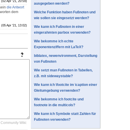
(02 Apr '21, 20:59)
ausgegeben werden?
sein
die Antwort
ntworten dem
Welche Funktion haben Fußnoten und
wie sollen sie eingesetzt werden?
(05 Apr '21, 13:02)
Wie kann ich Fußnoten in einer
eingerahmten parbox verwenden?
Wie bekomme ich echte
Exponentenziffern mit LaTeX?
biblatex, newenvironment, Darstellung
von Fußnoten
Wie setzt man Fußnoten in Tabellen,
z.B. mit sidewaystable?
Wie kann ich \footcite im \caption einer
Gleitumgebung verwenden?
Wie bekomme ich footcite und
footnote in die multicols?
Wie kann ich Symbole statt Zahlen für
Fußnoten verwenden?
Community Wiki: