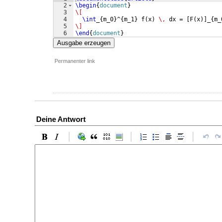
2
\begin
{
document
}
3
\[
4
\int
_
{
m_0
}
^
{
m_1
}
 f
(
x
)
\,
 dx = 
[
F
(
x
)]
_
{
m_
5
\]
6
\end
{
document
}
Ausgabe erzeugen
Permanenter link
Deine Antwort