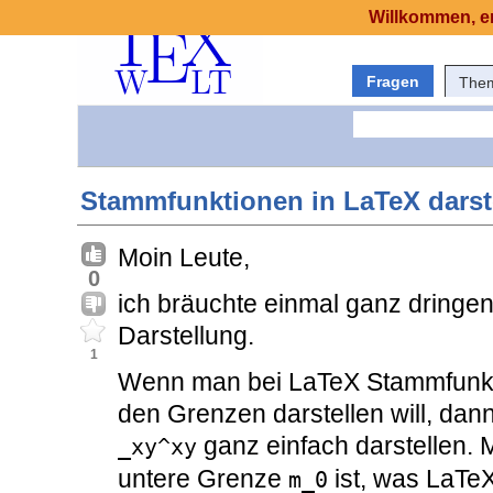
Willkommen, er
Fragen
The
Stammfunktionen in LaTeX darst
Moin Leute,
0
ich bräuchte einmal ganz dringend
Darstellung.
1
Wenn man bei LaTeX Stammfunkt
den Grenzen darstellen will, dan
ganz einfach darstellen. 
_xy^xy
untere Grenze
ist, was LaTeX
m_0