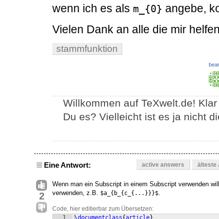
wenn ich es als
angebe, ko
m_{0}
Vielen Dank an alle die mir helfe
stammfunktion
bear
Willkommen auf TeXwelt.de! Klar
Du es? Vielleicht ist es ja nicht 
Eine Antwort:
active answers
älteste
Wenn man ein Subscript in einem Subscript verwenden wi
verwenden, z.B.
.
$a_{b_{c_{...}}}$
2
Code, hier editierbar zum Übersetzen:
1
\documentclass
{
article
}