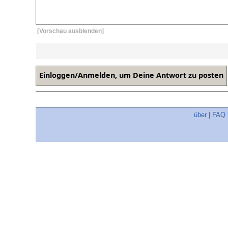
[Vorschau ausblenden]
über
|
FAQ