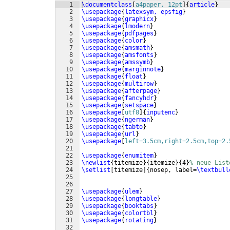
1
\documentclass
[
a4paper, 12pt
]
{
article
}
2
\usepackage
{
latexsym, epsfig
}
3
\usepackage
{
graphicx
}
4
\usepackage
{
lmodern
}
5
\usepackage
{
pdfpages
}
6
\usepackage
{
color
}
7
\usepackage
{
amsmath
}
8
\usepackage
{
amsfonts
}
9
\usepackage
{
amssymb
}
10
\usepackage
{
marginnote
}
11
\usepackage
{
float
}
12
\usepackage
{
multirow
}
13
\usepackage
{
afterpage
}
14
\usepackage
{
fancyhdr
}
15
\usepackage
{
setspace
}
16
\usepackage
[
utf8
]
{
inputenc
}
17
\usepackage
{
ngerman
}
18
\usepackage
{
tabto
}
19
\usepackage
{
url
}
20
\usepackage
[
left=3.5cm,right=2.5cm,top=2.
21
22
\usepackage
{
enumitem
}
23
\newlist
{
titemize
}
{
itemize
}
{
4
}
% neue List
24
\setlist
[
titemize
]
{
nosep, label=
\textbull
25
26
27
\usepackage
{
ulem
}
28
\usepackage
{
longtable
}
29
\usepackage
{
booktabs
}
30
\usepackage
{
colortbl
}
31
\usepackage
{
rotating
}
32