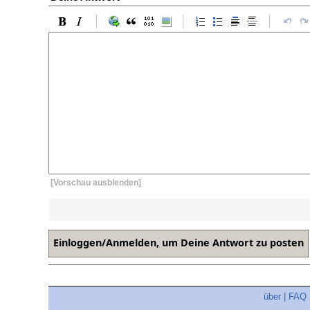
[Vorschau ausblenden]
über
|
FAQ