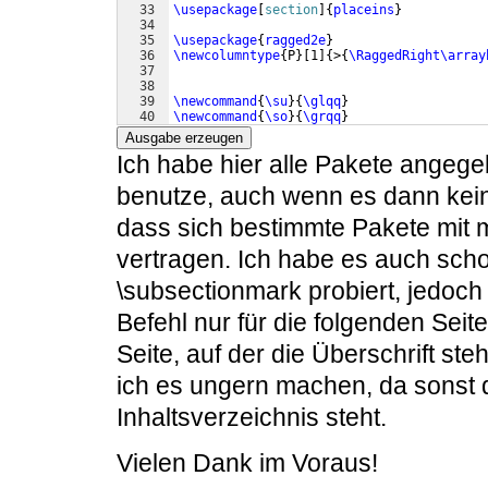
33
\usepackage
[
section
]
{
placeins
}
34
35
\usepackage
{
ragged2e
}
36
\newcolumntype
{
P
}
[
1
]
{
>
{
\RaggedRight\array
37
38
39
\newcommand
{
\su
}
{
\glqq
}
40
\newcommand
{
\so
}
{
\grqq
}
41
\parindent
=0mm
Ausgabe erzeugen
Ich habe hier alle Pakete angegeb
benutze, auch wenn es dann kein 
dass sich bestimmte Pakete mit 
vertragen. Ich habe es auch scho
\subsectionmark probiert, jedoch
Befehl nur für die folgenden Seite
Seite, auf der die Überschrift steht
ich es ungern machen, da sonst d
Inhaltsverzeichnis steht.
Vielen Dank im Voraus!