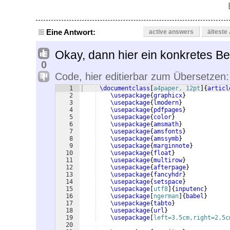
Eine Antwort:
active answers
älteste
Okay, dann hier ein konkretes Bei
0
Code, hier editierbar zum Übersetzen:
1
\documentclass
[
a4paper, 12pt
]
{
articl
2
\usepackage
{
graphicx
}
3
\usepackage
{
lmodern
}
4
\usepackage
{
pdfpages
}
5
\usepackage
{
color
}
6
\usepackage
{
amsmath
}
7
\usepackage
{
amsfonts
}
8
\usepackage
{
amssymb
}
9
\usepackage
{
marginnote
}
10
\usepackage
{
float
}
11
\usepackage
{
multirow
}
12
\usepackage
{
afterpage
}
13
\usepackage
{
fancyhdr
}
14
\usepackage
{
setspace
}
15
\usepackage
[
utf8
]
{
inputenc
}
16
\usepackage
[
ngerman
]
{
babel
}
17
\usepackage
{
tabto
}
18
\usepackage
{
url
}
19
\usepackage
[
left=3.5cm,right=2.5c
20