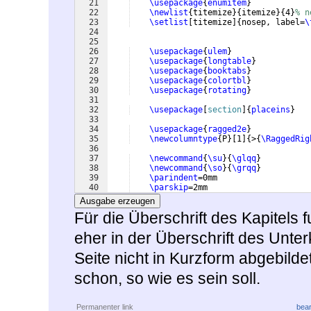
21
\usepackage
{
enumitem
}
22
\newlist
{
titemize
}
{
itemize
}
{
4
}
% n
23
\setlist
[
titemize
]
{
nosep, label=
\
24
25
26
\usepackage
{
ulem
}
27
\usepackage
{
longtable
}
28
\usepackage
{
booktabs
}
29
\usepackage
{
colortbl
}
30
\usepackage
{
rotating
}
31
32
\usepackage
[
section
]
{
placeins
}
33
34
\usepackage
{
ragged2e
}
35
\newcolumntype
{
P
}
[
1
]
{
>
{
\RaggedRig
36
37
\newcommand
{
\su
}
{
\glqq
}
38
\newcommand
{
\so
}
{
\grqq
}
39
\parindent
=0mm
40
\parskip
=2mm
41
\textheight
=24cm
Ausgabe erzeugen
Für die Überschrift des Kapitels f
eher in der Überschrift des Unter
Seite nicht in Kurzform abgebilde
schon, so wie es sein soll.
Permanenter link
bear