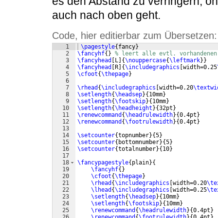
es den Abstand zu verringern, o
auch nach oben geht.
Code, hier editierbar zum Übersetzen:
1
\pagestyle
{
fancy
}
2
\fancyhf
{
}
% leert alle evtl. vorhandenen
3
\fancyhead
[
L
]
{
\nouppercase
{
\leftmark
}}
4
\fancyhead
[
R
]
{
\includegraphics
[
width=0.25
5
\cfoot
{
\thepage
}
6
7
\rhead
{
\includegraphics
[
width=0.20
\textwi
8
\setlength
{
\headsep
}
{
10mm
}
9
\setlength
{
\footskip
}
{
10mm
}
10
\setlength
{
\headheight
}
{
32pt
}
11
\renewcommand
{
\headrulewidth
}
{
0.4pt
}
12
\renewcommand
{
\footrulewidth
}
{
0.4pt
}
13
14
\setcounter
{
topnumber
}
{
5
}
15
\setcounter
{
bottomnumber
}
{
5
}
16
\setcounter
{
totalnumber
}
{
10
}
17
18
\fancypagestyle
{
plain
}
{
19
\fancyhf
{
}
20
\cfoot
{
\thepage
}
21
\rhead
{
\includegraphics
[
width=0.20
\te
22
\lhead
{
\includegraphics
[
width=0.25
\te
23
\setlength
{
\headsep
}
{
10mm
}
24
\setlength
{
\footskip
}
{
10mm
}
25
\renewcommand
{
\headrulewidth
}
{
0.4pt
}
26
\renewcommand
{
\footrulewidth
}
{
0.4pt
}