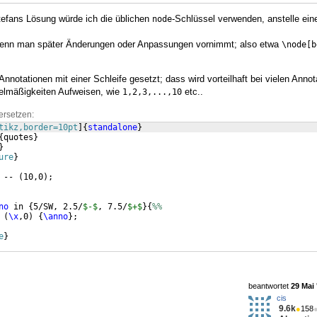
efans Lösung würde ich die üblichen
-Schlüssel verwenden, anstelle eine
node
wenn man später Änderungen oder Anpassungen vornimmt; also etwa
\node[b
nnotationen mit einer Schleife gesetzt; dass wird vorteilhaft bei vielen Annot
elmäßigkeiten Aufweisen, wie
etc..
1,2,3,...,10
ersetzen:
tikz,border=10pt
]
{
standalone
}
{
quotes
}
}
ure
}
 -- 
(
10,0
)
;
no
 in 
{
5/SW, 2.5/
$-$
, 7.5/
$+$
}
{
%%
 
(
\x
,0
)
{
\anno
}
;
e
}
beantwortet
29 Mai 
cis
9.6k
●
158