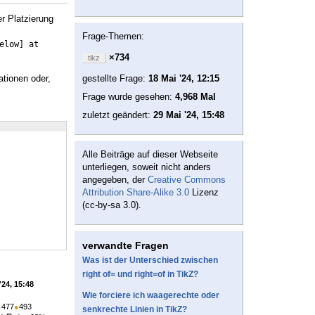
r Platzierung
Frage-Themen:
elow] at 
×734
tikz
ationen oder,
gestellte Frage:
18 Mai '24, 12:15
Frage wurde gesehen:
4,968 Mal
zuletzt geändert:
29 Mai '24, 15:48
Alle Beiträge auf dieser Webseite
unterliegen, soweit nicht anders
angegeben, der
Creative Commons
Attribution Share-Alike 3.0
Lizenz
(cc-by-sa 3.0).
verwandte Fragen
Was ist der Unterschied zwischen
right of= und right=of in TikZ?
'24, 15:48
Wie forciere ich waagerechte oder
●
477
●
493
senkrechte Linien in TikZ?