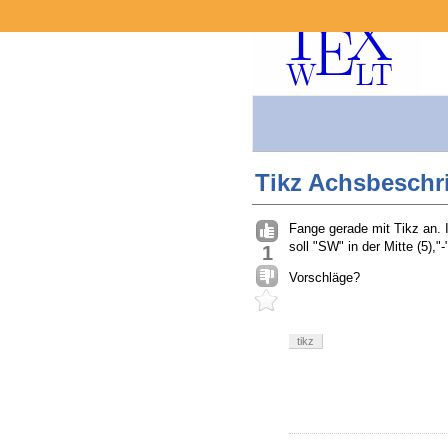
Tikz Achsbeschr
Fange gerade mit Tikz an. 
soll "SW" in der Mitte (5),"
1
Vorschläge?
tikz