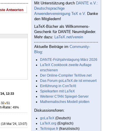
Mit Unterstützung durch
DANTE e.V.:
Deutschsprachige
este Antworten
Anwendervereinigung TeX e.V.
Danke
den Mitgliedern!
LaTeX-Bücher als Willkommens-
Geschenk für DANTE Neumitglieder.
Mehr dazu:
LaTeX.net/verein
Aktuelle Beiträge im
Community-
Blog
:
DANTE-Frühjahrstagung März 2026
LaTeX Cookbook zweite Auflage
erschienen
Der Online-Compiler TeXlive.net
Das Forum goLaTeX.de ist erneuert
Einführung in ConTeXt
Spielkarten mit LaTeX
'24, 12:33
Weiterer CTAN Spiegel-Server
Mathematisches Modell plotten
●
32
●
51
t-Rate:
49%
Diskussionsforen:
goLaTeX
(Deutsch)
LaTeX.org
(Englisch)
(18 Mai '24, 13:07)
TeXnique.fr
(französisch)