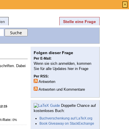
Anmelden
über
FAQ
×
fen
Stelle eine Frage
Folgen dieser Frage
Per E-Mail:
Wenn sie sich anmelden, kommen
chriften. Dabei
Sie für alle Updates hier in Frage
Per RSS:
Antworten
Antworten und Kommentare
Doppelte Chance auf
12:15
kostenloses Buch:
Buchverschenkung auf LaTeX.org
t-Rate:
0%
Book Giveaway on StackExchange