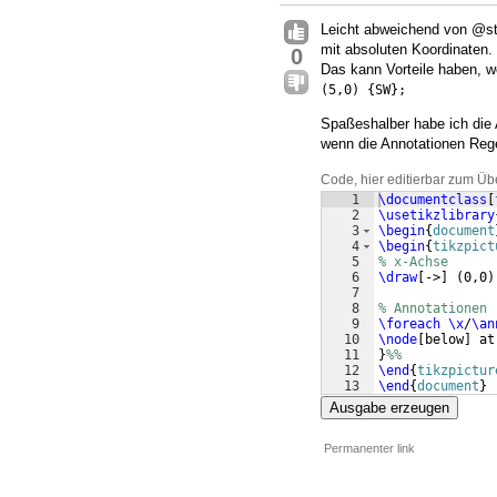
Leicht abweichend von @st
mit absoluten Koordinaten.
0
Das kann Vorteile haben, 
(5,0) {SW};
Spaßeshalber habe ich die A
wenn die Annotationen Reg
Code, hier editierbar zum Üb
1
\documentclass
[
2
\usetikzlibrary
3
\begin
{
document
4
\begin
{
tikzpict
5
% x-Achse
6
\draw
[
->
]
(
0,0
)
7
8
% Annotationen
9
\foreach
\x
/
\an
10
\node
[
below
]
 at
11
}
%%
12
\end
{
tikzpictur
13
\end
{
document
}
Ausgabe erzeugen
Permanenter link