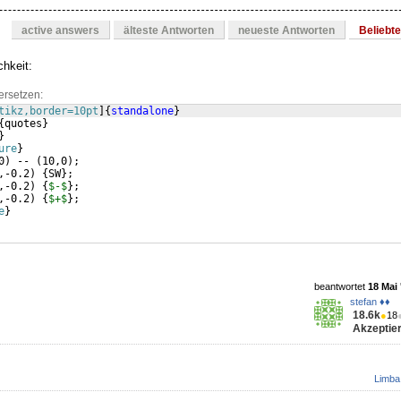
active answers
älteste Antworten
neueste Antworten
Beliebt
chkeit:
ersetzen:
tikz,border=10pt
]
{
standalone
}
{
quotes
}
}
ure
}
0
)
 -- 
(
10,0
)
;
,-0.2
)
{
SW
}
;
,-0.2
)
{
$-$
}
;
,-0.2
)
{
$+$
}
;
e
}
beantwortet
18 Mai 
stefan ♦♦
18.6k
●
18
Akzeptier
Limba