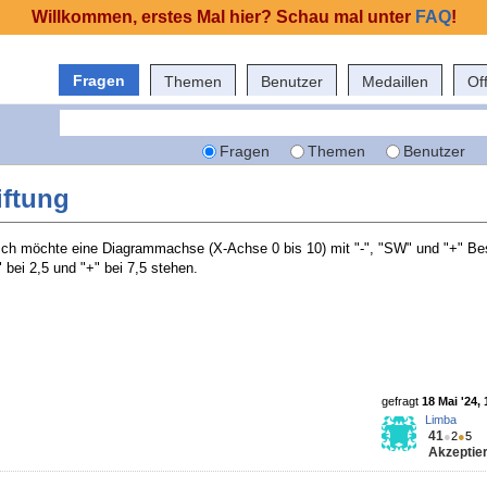
Willkommen, erstes Mal hier? Schau mal unter
FAQ
!
Fragen
Themen
Benutzer
Medaillen
Of
Fragen
Themen
Benutzer
iftung
Ich möchte eine Diagrammachse (X-Achse 0 bis 10) mit "-", "SW" und "+" Bes
-" bei 2,5 und "+" bei 7,5 stehen.
gefragt
18 Mai '24, 
Limba
41
●
2
●
5
Akzeptier