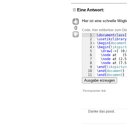
Eine Antwort:
Hier ist eine schnelle Mögli
0
Code, hier editierbar zum Üb
1
\documentclass
[
2
\usetikzlibrary
3
\begin
{
document
4
\begin
{
tikzpict
5
\draw
[
->
]
(
0,
6
\node
 at   
(
5
7
\node
 at 
(
2.5
8
\node
 at 
(
7.5
9
\end
{
tikzpictur
10
\end
{
document
}
11
\end
{
document
}
Ausgabe erzeugen
Permanenter link
Danke das passt.