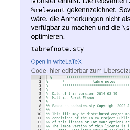
Monster einläßt: Die relevanten
gekennzeichnet. Sowe
%relevant
wäre, die Anmerkungen nicht als
verfügbar zu machen und die
\s
optimieren.
tabrefnote.sty
Open in writeLaTeX
Code, hier editierbar zum Übersetz
1
%       *******************************
2
%       *              tabrefnotes  
3
%       *********************************
4
%
5
%  Date of this version: 2014-03-19
6
%  Matthias Borck-Elsner
7
%
8
%% Based on endnotes.sty Copyright 2002 J
9
%%
10
%% This file may be distributed and/or mo
11
%% conditions of the LaTeX Project Public
12
%% of this license or (at your option) an
13
%% The lambe version of this license is i