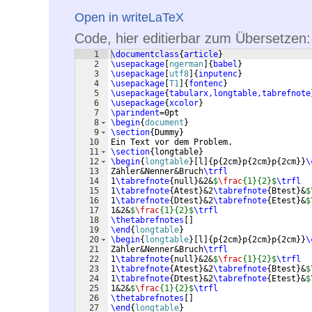
Open in writeLaTeX
Code, hier editierbar zum Übersetzen:
1
\documentclass
{
article
}
2
\usepackage
[
ngerman
]
{
babel
}
3
\usepackage
[
utf8
]
{
inputenc
}
4
\usepackage
[
T1
]
{
fontenc
}
5
\usepackage
{
tabularx,longtable,tabrefnote
6
\usepackage
{
xcolor
}
7
\parindent
=0pt
8
\begin
{
document
}
9
\section
{
Dummy
}
10
Ein Text vor dem Problem.
11
\section
{
longtable
}
12
\begin
{
longtable
}
[
l
]
{
p
{
2cm
}
p
{
2cm
}
p
{
2cm
}}
\
13
Zähler&Nenner&Bruch
\trfl
14
1
\tabrefnote
{
null
}
&2&
$
\frac
{1}{2}$
\trfl
15
1
\tabrefnote
{
Atest
}
&2
\tabrefnote
{
Btest
}
&
$
16
1
\tabrefnote
{
Dtest
}
&2
\tabrefnote
{
Etest
}
&
$
17
1&2&
$
\frac
{1}{2}$
\trfl
18
\thetabrefnotes
[
]
19
\end
{
longtable
}
20
\begin
{
longtable
}
[
l
]
{
p
{
2cm
}
p
{
2cm
}
p
{
2cm
}}
\
21
Zähler&Nenner&Bruch
\trfl
22
1
\tabrefnote
{
null
}
&2&
$
\frac
{1}{2}$
\trfl
23
1
\tabrefnote
{
Atest
}
&2
\tabrefnote
{
Btest
}
&
$
24
1
\tabrefnote
{
Dtest
}
&2
\tabrefnote
{
Etest
}
&
$
25
1&2&
$
\frac
{1}{2}$
\trfl
26
\thetabrefnotes
[
]
27
\end
{
longtable
}