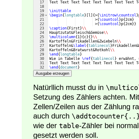
17
Text Text Text Text Text Text Text Text T
18
19
\inittable
20
\begin
{
longtable
}
[
l
]
{
>
{
\initrow\countcol
}
21
 >
{
\countcol
}
p
{
2cm
}
22
 >
{
\countcol
}
p
{
2cm
}}
23
\caption
{
First
}
\\
24
Hauptzutat&Fleisch&Gemüse
\\
25
\multicolumn
{
1
}
{
c
}
{
}
\\
26
Kartoffeln&Frikadellen&Zwiebeln
\\
27
Kartoffeln&
\label
{
tablinecol
}
Frikadellen&
28
Kartoffeln&Bratwurst&Rotkohl
\\
29
\end
{
longtable
}
30
Wie in Tabelle 
\ref
{
tablinecol
}
 erwähnt, 
31
Text Text Text Text Text Text Text Text T
32
\end
{
document
}
Ausgabe erzeugen
Natürllich musst du in
\multico
Setzung des Zählers achten. Mi
Zellen/Zeilen aus der Zählung r
auch durch
\addtocounter{..
wie der
-Zähler bei norma
table
gesetzt werden soll.