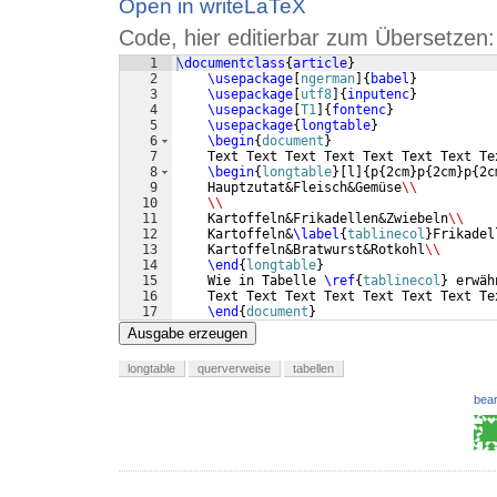
Open in writeLaTeX
Code, hier editierbar zum Übersetzen:
1
\documentclass
{
article
}
2
\usepackage
[
ngerman
]
{
babel
}
3
\usepackage
[
utf8
]
{
inputenc
}
4
\usepackage
[
T1
]
{
fontenc
}
5
\usepackage
{
longtable
}
6
\begin
{
document
}
7
    Text Text Text Text Text Text Text Te
8
\begin
{
longtable
}
[
l
]
{
p
{
2cm
}
p
{
2cm
}
p
{
2c
9
    Hauptzutat&Fleisch&Gemüse
\\
10
\\
11
    Kartoffeln&Frikadellen&Zwiebeln
\\
12
    Kartoffeln&
\label
{
tablinecol
}
Frikadel
13
    Kartoffeln&Bratwurst&Rotkohl
\\
14
\end
{
longtable
}
15
    Wie in Tabelle 
\ref
{
tablinecol
}
 erwäh
16
    Text Text Text Text Text Text Text Te
17
\end
{
document
}
Ausgabe erzeugen
longtable
querverweise
tabellen
bear