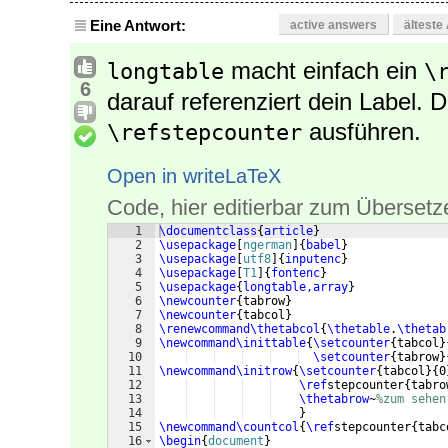
Eine Antwort:
active answers
älteste
macht einfach ein
longtable
\
6
darauf referenziert dein Label. 
ausführen.
\refstepcounter
Open in writeLaTeX
Code, hier editierbar zum Übersetz
1
\documentclass
{
article
}
2
\usepackage
[
ngerman
]
{
babel
}
3
\usepackage
[
utf8
]
{
inputenc
}
4
\usepackage
[
T1
]
{
fontenc
}
5
\usepackage
{
longtable,array
}
6
\newcounter
{
tabrow
}
7
\newcounter
{
tabcol
}
8
\renewcommand\thetabcol
{
\thetable
.
\thetab
9
\newcommand\inittable
{
\setcounter
{
tabcol
}
10
\setcounter
{
tabrow
}
11
\newcommand\initrow
{
\setcounter
{
tabcol
}
{
0
12
\ref
stepcounter
{
tabro
13
\thetabrow
~
%zum sehen
14
}
15
\newcommand\countcol
{
\ref
stepcounter
{
tabc
16
\begin
{
document
}