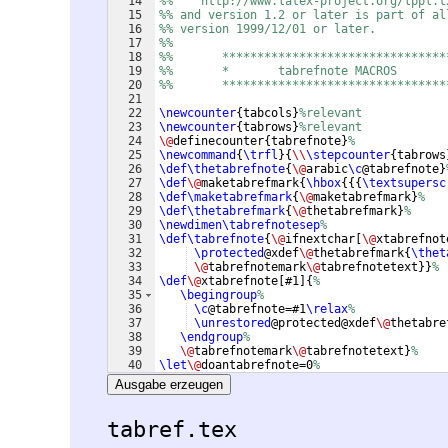
14
%%    http://www.latex-project.org/lppl.t
15
%% and version 1.2 or later is part of al
16
%% version 1999/12/01 or later.
17
%%
18
%%       ********************************
19
%%       *       tabrefnote MACROS       
20
%%       ********************************
21
22
\newcounter
{
tabcols
}
%relevant
23
\newcounter
{
tabrows
}
%relevant
24
\@
definecounter
{
tabrefnote
}
%
25
\newcommand
{
\trfl
}
{
\\
\stepcounter
{
tabrows
26
\def\thetabrefnote
{
\@
arabic
\c
@tabrefnote
}
27
\def
\@
maketabrefmark
{
\hbox
{{{
\textsupersc
28
\def\maketabrefmark
{
\@
maketabrefmark
}
%
29
\def\thetabrefmark
{
\@
thetabrefmark
}
%
30
\newdimen\tabrefnotesep
%
31
\def\tabrefnote
{
\@
ifnextchar
[
\@
xtabrefnot
32
\protected
@xdef
\@
thetabrefmark
{
\thet
33
\@
tabrefnotemark
\@
tabrefnotetext
}}
%
34
\def
\@
xtabrefnote
[
#1
]
{
%
35
\begingroup
%
36
\c
@tabrefnote=#1
\relax
%
37
\unrestored
@protected@xdef
\@
thetabre
38
\endgroup
%
39
\@
tabrefnotemark
\@
tabrefnotetext
}
%
40
\let
\@
doantabrefnote=0
%
41
\let
\@
endantabrefnote=0
%
Ausgabe erzeugen
tabref.tex