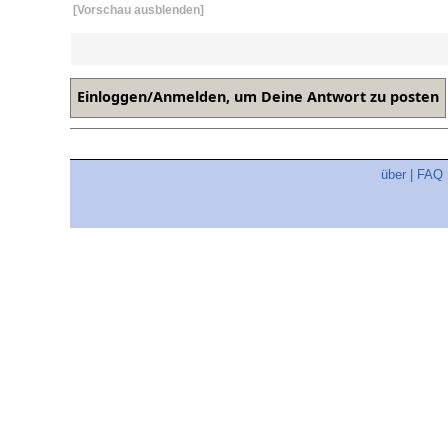
[Vorschau ausblenden]
über
|
FAQ