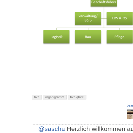
tikz
organigramm
tikz-qtree
bear
@sascha
Herzlich willkommen auf