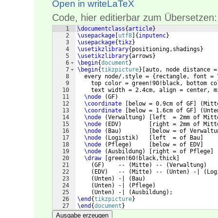
Open in writeLaTeX
Code, hier editierbar zum Übersetzen:
1
\documentclass
{
article
}
2
\usepackage
[
utf8
]
{
inputenc
}
3
\usepackage
{
tikz
}
4
\usetikzlibrary
{
positioning,shadings
}
5
\usetikzlibrary
{
arrows
}
6
\begin
{
document
}
7
\begin
{
tikzpicture
}
[
auto, node distance =
8
  every node/.style = 
{
rectangle, font = 
9
    top color = green!90!black, bottom co
10
    text width = 2.4cm, align = center, m
11
\node
(
GF
)
12
\coordinate
[
below = 0.9cm of GF
]
(
Mitt
13
\coordinate
[
below = 1.6cm of GF
]
(
Unte
14
\node
(
Verwaltung
)
[
left  = 2mm of Mitt
15
\node
(
EDV
)
[
right = 2mm of Mitt
16
\node
(
Bau
)
[
below = of Verwaltu
17
\node
(
Logistik
)
[
left  = of Bau
]
18
\node
(
Pflege
)
[
below = of EDV
]
19
\node
(
Ausbildung
)
[
right = of Pflege
]
20
\draw
[
green!60!black,thick
]
21
(
GF
)
    -- 
(
Mitte
)
 -- 
(
Verwaltung
)
22
(
EDV
)
   -- 
(
Mitte
)
 -- 
(
Unten
)
 -| 
(
Log
23
(
Unten
)
 -| 
(
Bau
)
24
(
Unten
)
 -| 
(
Pflege
)
25
(
Unten
)
 -| 
(
Ausbildung
)
;
26
\end
{
tikzpicture
}
27
\end
{
document
}
Ausgabe erzeugen