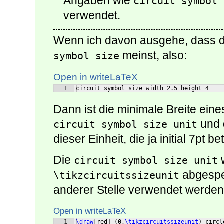
Angaben wie
circuit symbol 
verwendet.
Wenn ich davon ausgehe, dass d
meinst, also:
symbol size
Open in writeLaTeX
1
circuit symbol size=width 2.5 height 4
Dann ist die minimale Breite ein
und 
circuit symbol size unit
dieser Einheit, die ja initial 7pt be
Die
w
circuit symbol size unit
abgespei
\tikzcircuitssizeunit
anderer Stelle verwendet werden
Open in writeLaTeX
1
\draw
[
red
]
(
0,
\tikzcircuitssizeunit
)
 circl