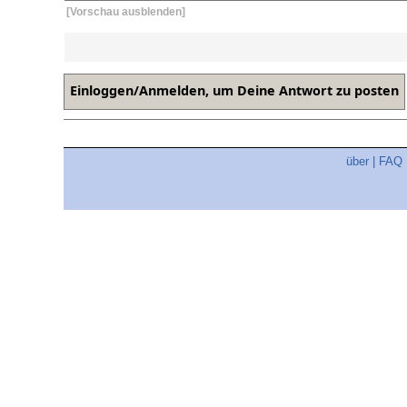
[Vorschau ausblenden]
über
|
FAQ