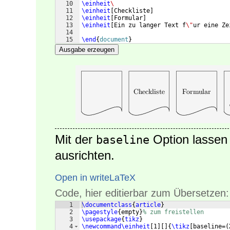
10
\einheit
\
11
\einheit
[
Checkliste
]
12
\einheit
[
Formular
]
13
\einheit
[
Ein zu langer Text f
\"
ur eine Ze
14
15
\end
{
document
}
Ausgabe erzeugen
Mit der
Option lassen 
baseline
ausrichten.
Open in writeLaTeX
Code, hier editierbar zum Übersetzen:
1
\documentclass
{
article
}
2
\pagestyle
{
empty
}
% zum freistellen
3
\usepackage
{
tikz
}
4
\newcommand\einheit
[
1
]
[
]
{
\tikz
[
baseline=
(