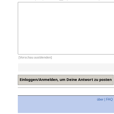
[Vorschau ausblenden]
über
|
FAQ