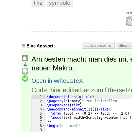
tikz
symbole
bear
Eine Antwort:
active answers
älteste
Am besten macht man dies mit 
4
neuen Makro.
Open in writeLaTeX
Code, hier editierbar zum Übersetz
1
\documentclass
{
article
}
2
\pagestyle
{
empty
}
% zum freistellen
3
\usepackage
{
tikz
}
4
\newcommand\einheit
[
1
]
[
]
{
\tikz
{
5
\draw
(
0,0
)
 -- 
(
0,2
)
 -- 
(
2,2
)
 -- 
(
2,0
)
 
6
\node
[
text width=2cm,align=center
]
 at 
(
7
}}
8
\begin
{
document
}
9