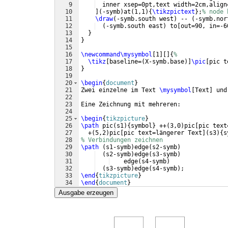
9
  inner xsep=0pt,text width=2cm,align
10
]
(
-symb
)
at
(
1,1
)
{
\tikzpictext
}
;
% node 
11
\draw
(
-symb.south west
)
 -- 
(
-symb.nor
12
(
-symb.south east
)
 to
[
out=90, in=-6
13
}
14
}
15
16
\newcommand\mysymbol
[
1
]
[
]
{
%
17
\tikz
[
baseline=
(
X-symb.base
)]
\pic
[
pic t
18
}
19
20
\begin
{
document
}
21
Zwei einzelne im Text 
\mysymbol
[
Text
]
 und
22
23
Eine Zeichnung mit mehreren:
24
25
\begin
{
tikzpicture
}
26
\path
 pic
(
s1
)
{
symbol
}
 ++
(
3,0
)
pic
[
pic text
27
  +
(
5,2
)
pic
[
pic text=längerer Text
]
(
s3
)
{
s
28
% Verbindungen zeichnen
29
\path
(
s1-symb
)
edge
(
s2-symb
)
30
(
s2-symb
)
edge
(
s3-symb
)
31
    edge
(
s4-symb
)
32
(
s3-symb
)
edge
(
s4-symb
)
;
33
\end
{
tikzpicture
}
34
\end
{
document
}
Ausgabe erzeugen