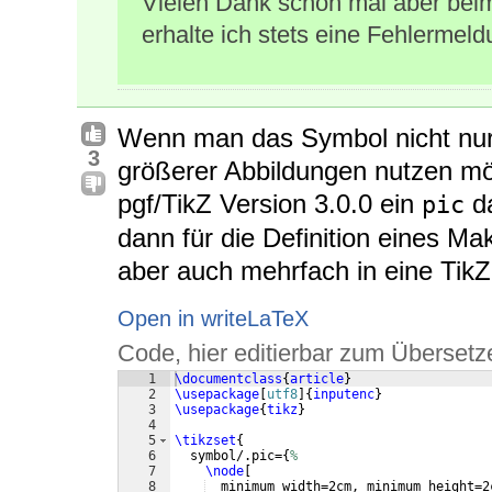
Vielen Dank schon mal aber beim 
erhalte ich stets eine Fehlermeld
Wenn man das Symbol nicht nur 
3
größerer Abbildungen nutzen mö
pgf/TikZ Version 3.0.0 ein
da
pic
dann für die Definition eines Ma
aber auch mehrfach in eine Tik
Open in writeLaTeX
Code, hier editierbar zum Übersetz
1
\documentclass
{
article
}
2
\usepackage
[
utf8
]
{
inputenc
}
3
\usepackage
{
tikz
}
4
5
\tikzset
{
6
  symbol/.pic=
{
%
7
\node
[
8
  minimum width=2cm, minimum height=2