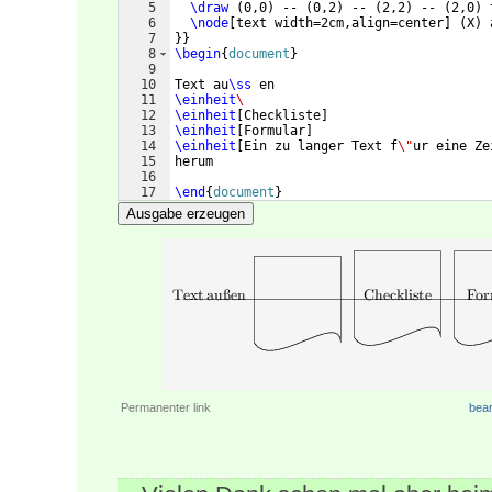
5
\draw
(
0,0
)
 -- 
(
0,2
)
 -- 
(
2,2
)
 -- 
(
2,0
)
 
6
\node
[
text width=2cm,align=center
]
(
X
)
 
7
}}
8
\begin
{
document
}
9
10
Text au
\ss
 en
11
\einheit
\
12
\einheit
[
Checkliste
]
13
\einheit
[
Formular
]
14
\einheit
[
Ein zu langer Text f
\"
ur eine Ze
15
herum
16
17
\end
{
document
}
Ausgabe erzeugen
Permanenter link
bear