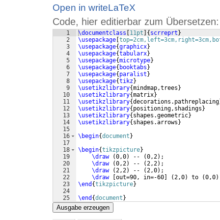
Open in writeLaTeX
Code, hier editierbar zum Übersetzen:
1
\documentclass
[
11pt
]
{
scrreprt
}
2
\usepackage
[
top=2cm,left=3cm,right=3cm,bo
3
\usepackage
{
graphicx
}
4
\usepackage
{
tabularx
}
5
\usepackage
{
microtype
}
6
\usepackage
{
booktabs
}
7
\usepackage
{
paralist
}
8
\usepackage
{
tikz
}
9
\usetikzlibrary
{
mindmap,trees
}
10
\usetikzlibrary
{
matrix
}
11
\usetikzlibrary
{
decorations.pathreplacing
12
\usetikzlibrary
{
positioning,shadings
}
13
\usetikzlibrary
{
shapes.geometric
}
14
\usetikzlibrary
{
shapes.arrows
}
15
16
\begin
{
document
}
17
18
\begin
{
tikzpicture
}
19
\draw
(
0,0
)
 -- 
(
0,2
)
;
20
\draw
(
0,2
)
 -- 
(
2,2
)
;
21
\draw
(
2,2
)
 -- 
(
2,0
)
;
22
\draw
[
out=90, in=-60
]
(
2,0
)
 to 
(
0,0
)
23
\end
{
tikzpicture
}
24
25
\end
{
document
}
Ausgabe erzeugen