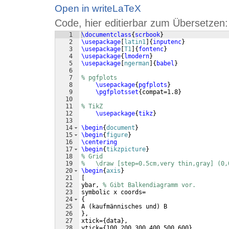
Open in writeLaTeX
Code, hier editierbar zum Übersetzen:
1
\documentclass
{
scrbook
}
2
\usepackage
[
latin1
]
{
inputenc
}
3
\usepackage
[
T1
]
{
fontenc
}
4
\usepackage
{
lmodern
}
5
\usepackage
[
ngerman
]
{
babel
}
6
7
% pgfplots
8
\usepackage
{
pgfplots
}
9
\pgfplotsset
{
compat=1.8
}
10
11
% TikZ
12
\usepackage
{
tikz
}
13
14
\begin
{
document
}
15
\begin
{
figure
}
16
\centering
17
\begin
{
tikzpicture
}
18
% Grid
19
%   \draw [step=0.5cm,very thin,gray] (0,
20
\begin
{
axis
}
21
[
22
ybar, 
% Gibt Balkendiagramm vor.
23
symbolic x coords=
24
{
25
A 
(
kaufmännisches und
)
 B
26
}
,
27
xtick=
{
data
}
,
28
ytick=
{
100,200,300,400,500,600
}
,