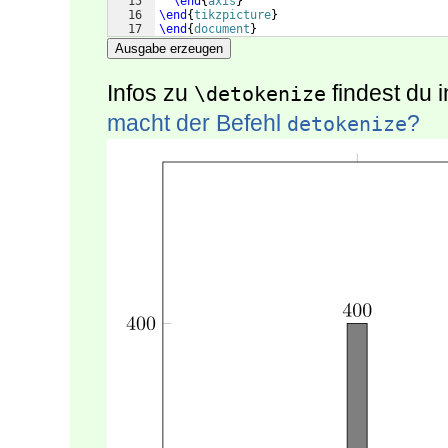
15
\end
{
axis
}
16
\end
{
tikzpicture
}
17
\end
{
document
}
Ausgabe erzeugen
Infos zu
findest du 
\detokenize
macht der Befehl
?
detokenize