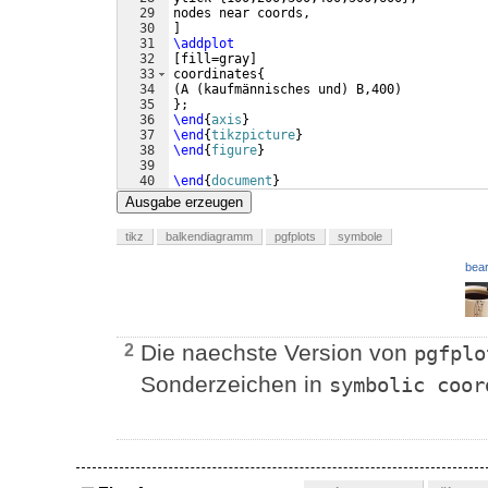
29
nodes near coords,
30
]
31
\addplot
32
[
fill=gray
]
33
coordinates
{
34
(
A 
(
kaufmännisches und
)
 B,400
)
35
}
;
36
\end
{
axis
}
37
\end
{
tikzpicture
}
38
\end
{
figure
}
39
40
\end
{
document
}
Ausgabe erzeugen
tikz
balkendiagramm
pgfplots
symbole
bear
Die naechste Version von
2
pgfplo
Sonderzeichen in
symbolic coor