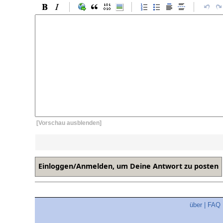
[Vorschau ausblenden]
über
|
FAQ