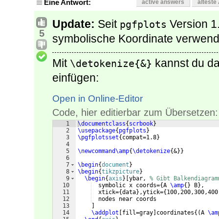
Eine Antwort:
active answers
älteste
Update:
Seit
Version 1
pgfplots
5
symbolische Koordinate verwend
Mit
kannst du da
\detokenize{&}
einfügen:
Open in Online-Editor
Code, hier editierbar zum Übersetzen:
1
\documentclass
{
scrbook
}
2
\usepackage
{
pgfplots
}
3
\pgfplotsset
{
compat=1.8
}
4
5
\newcommand\amp
{
\detokenize
{
&
}}
6
7
\begin
{
document
}
8
\begin
{
tikzpicture
}
9
\begin
{
axis
}
[
ybar, 
% Gibt Balkendiagram
10
  symbolic x coords=
{
A 
\amp
{
}
 B
}
,
11
  xtick=
{
data
}
,ytick=
{
100,200,300,400
12
  nodes near coords
13
]
14
\addplot
[
fill=gray
]
coordinates
{(
A 
\am