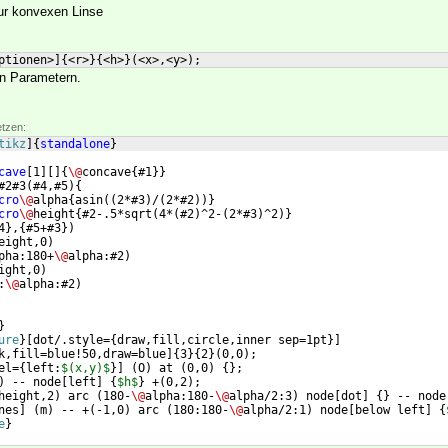
ur konvexen Linse
ptionen>
]
{
<r>
}
{
<h>
}
(
<x>,<y>
)
;
en Parametern.
etzen:
tikz
]
{
standalone
}
cave
[
1
]
[
]
{
\@
concave
{
#1
}}
#2#3
(
#4,#5
)
{
cro
\@
alpha
{
asin
((
2*#3
)
/
(
2*#2
))}
cro
\@
height
{
#2-.5*sqrt
(
4*
(
#2
)
^2-
(
2*#3
)
^2
)}
4
}
,
{
#5+#3
})
eight,0
)
pha:180+
\@
alpha:#2
)
ight,0
)
:
\@
alpha:#2
)
}
ure
}
[
dot/.style=
{
draw,fill,circle,inner sep=1pt
}]
k,fill=blue!50,draw=blue
]
{
3
}
{
2
}
(
0,0
)
;
el=
{
left:
$(x,y)$
}]
(
O
)
 at 
(
0,0
)
{
}
;
)
 -- node
[
left
]
{
$h$
}
 +
(
0,2
)
;
height,2
)
 arc 
(
180-
\@
alpha:180-
\@
alpha/2:3
)
 node
[
dot
]
{
}
 -- node
nes
]
(
m
)
 -- +
(
-1,0
)
 arc 
(
180:180-
\@
alpha/2:1
)
 node
[
below left
]
{
e
}