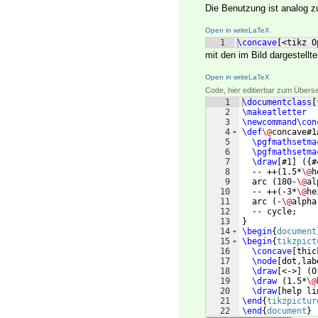
Die Benutzung ist analog z
Open in writeLaTeX
1
\concave
[
<tikz O
mit den im Bild dargestellt
Open in writeLaTeX
Code, hier editierbar zum Übers
1
\documentclass
[
2
\makeatletter
3
\newcommand\con
4
\def
\@
concave#1
5
\pgfmathsetma
6
\pgfmathsetma
7
\draw
[
#1
]
({
#
8
  -- ++
(
1.5*
\@
h
9
  arc 
(
180-
\@
al
10
  -- ++
(
-3*
\@
he
11
  arc 
(
-
\@
alpha
12
  -- cycle;
13
}
14
\begin
{
document
15
\begin
{
tikzpict
16
\concave
[
thic
17
\node
[
dot,lab
18
\draw
[
<->
]
(
O
19
\draw
(
1.5*
\@
20
\draw
[
help li
21
\end
{
tikzpictur
22
\end
{
document
}