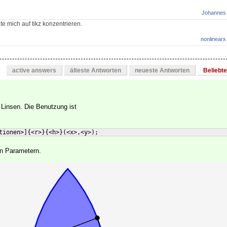
Johannes
e mich auf tikz konzentrieren.
nonlinearx
active answers
älteste Antworten
neueste Antworten
Beliebt
 Linsen. Die Benutzung ist
tionen>
]
{
<r>
}
{
<h>
}
(
<x>,<y>
)
;
en Parametern.