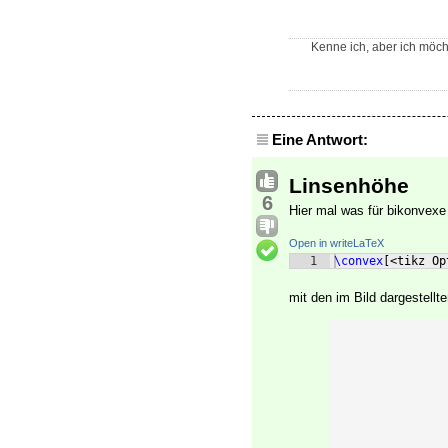
Kenne ich, aber ich möcht
Eine Antwort:
Linsenhöhe
6
Hier mal was für bikonvexe
Open in writeLaTeX
1
\convex
[
<tikz Op
mit den im Bild dargestellt