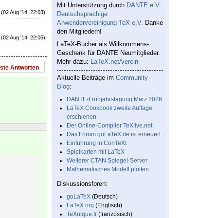
Mit Unterstützung durch
DANTE e.V.:
(02 Aug '14, 22:03)
Deutschsprachige
Anwendervereinigung TeX e.V.
Danke
den Mitgliedern!
(02 Aug '14, 22:05)
LaTeX-Bücher als Willkommens-
Geschenk für DANTE Neumitglieder.
Mehr dazu:
LaTeX.net/verein
este Antworten
Aktuelle Beiträge im
Community-
Blog
:
DANTE-Frühjahrstagung März 2026
LaTeX Cookbook zweite Auflage
erschienen
Der Online-Compiler TeXlive.net
Das Forum goLaTeX.de ist erneuert
Einführung in ConTeXt
Spielkarten mit LaTeX
Weiterer CTAN Spiegel-Server
Mathematisches Modell plotten
Diskussionsforen:
goLaTeX
(Deutsch)
LaTeX.org
(Englisch)
TeXnique.fr
(französisch)