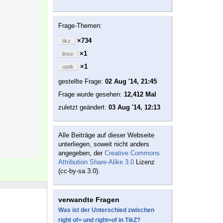
Frage-Themen:
×734
tikz
×1
linse
×1
optik
gestellte Frage:
02 Aug '14, 21:45
Frage wurde gesehen:
12,412 Mal
zuletzt geändert:
03 Aug '14, 12:13
Alle Beiträge auf dieser Webseite
unterliegen, soweit nicht anders
angegeben, der
Creative Commons
Attribution Share-Alike 3.0
Lizenz
(cc-by-sa 3.0).
verwandte Fragen
Was ist der Unterschied zwischen
right of= und right=of in TikZ?