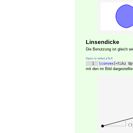
Linsendicke
Die Benutzung ist gleich w
Open in writeLaTeX
1
\convex
[
<tikz Op
mit den im Bild dargestellt