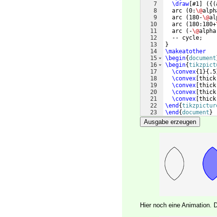
7
\draw
[
#1
]
({(
8
  arc 
(
0:
\@
alph
9
  arc 
(
180-
\@
al
10
  arc 
(
180:180+
11
  arc 
(
-
\@
alpha
12
  -- cycle;
13
}
14
\makeatother
15
\begin
{
document
16
\begin
{
tikzpict
17
\convex
{
1
}
{
.5
18
\convex
[
thick
19
\convex
[
thick
20
\convex
[
thick
21
\convex
[
thick
22
\end
{
tikzpictur
23
\end
{
document
}
Ausgabe erzeugen
Hier noch eine Animation. 