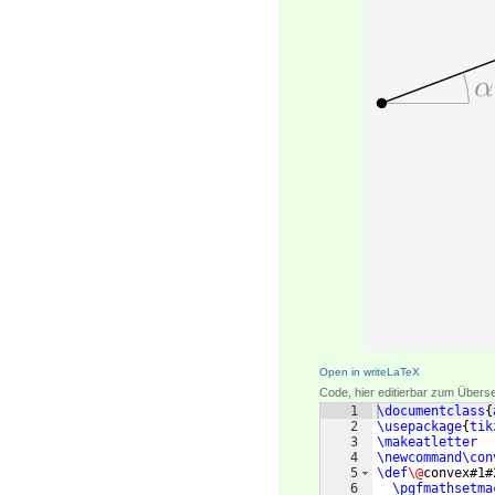
Open in writeLaTeX
Code, hier editierbar zum Übers
1
\documentclass
{
2
\usepackage
{
tik
3
\makeatletter
4
\newcommand\con
5
\def
\@
convex#1#
6
\pgfmathsetma