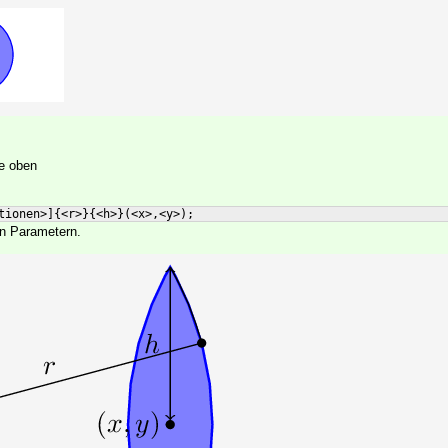
ie oben
tionen>
]
{
<r>
}
{
<h>
}
(
<x>,<y>
)
;
en Parametern.