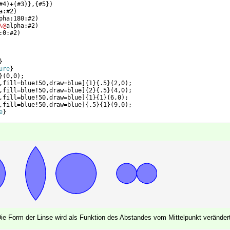
#4
)
+
(
#3
)}
,
{
#5
})
a:#2
)
pha:180:#2
)
\@
alpha:#2
)
:0:#2
)
}
ure
}
}
(
0,0
)
;  
,fill=blue!50,draw=blue
]
{
1
}
{
.5
}
(
2,0
)
;
,fill=blue!50,draw=blue
]
{
2
}
{
.5
}
(
4,0
)
;
,fill=blue!50,draw=blue
]
{
1
}
{
1
}
(
6,0
)
;
,fill=blue!50,draw=blue
]
{
.5
}
{
1
}
(
9,0
)
;
e
}
Die Form der Linse wird als Funktion des Abstandes vom Mittelpunkt veränder