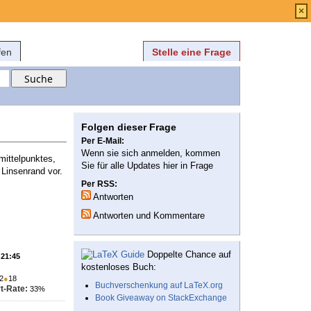
Anmelden
über
FAQ
×
fen
Stelle eine Frage
Folgen dieser Frage
Per E-Mail:
Wenn sie sich anmelden, kommen
mittelpunktes,
Sie für alle Updates hier in Frage
Linsenrand vor.
Per RSS:
Antworten
Antworten und Kommentare
Doppelte Chance auf
 21:45
kostenloses Buch:
2
●
18
Buchverschenkung auf LaTeX.org
t-Rate:
33%
Book Giveaway on StackExchange