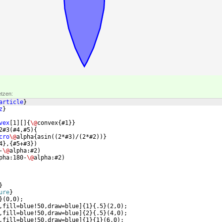
etzen:
article
}
z
}
vex
[
1
]
[
]
{
\@
convex
{
#1
}}
2#3
(
#4,#5
)
{
cro
\@
alpha
{
asin
((
2*#3
)
/
(
2*#2
))}
4
}
,
{
#5+#3
})
-
\@
alpha:#2
)
pha:180-
\@
alpha:#2
)
}
ure
}
}
(
0,0
)
;  
,fill=blue!50,draw=blue
]
{
1
}
{
.5
}
(
2,0
)
;
,fill=blue!50,draw=blue
]
{
2
}
{
.5
}
(
4,0
)
;
,fill=blue!50,draw=blue
]
{
1
}
{
1
}
(
6,0
)
;