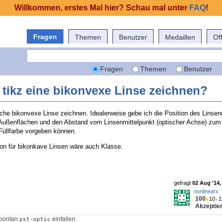
Willkommen, erstes Mal hier? Schau mal unter
FAQ
!
Fragen
Themen
Benutzer
Medaillen
Of
Fragen
Themen
Benutzer
 tikz eine bikonvexe Linse zeichnen?
he bikonvexe Linse zeichnen. Idealerweise gebe ich die Position des Linsen
ußenflächen und den Abstand vom Linsenmittelpunkt (optischer Achse) zum 
Füllfarbe vorgeben können.
on für bikonkave Linsen wäre auch Klasse.
gefragt
02 Aug '14,
nonlinearx
100
●
10
●
1
Akzeptier
spontan
einfallen.
pst-optic