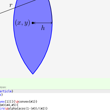
etzen:
article
}
z
}
vex
[
1
]
[
]
{
\@
convex
{
#1
}}
2#3
(
#4,#5
)
{
cro
\@
alpha
{
acos
(
1-
(
#3
)
/
(
#2
)}