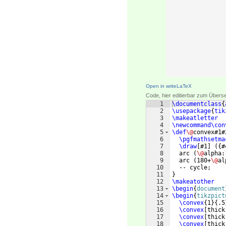
Open in writeLaTeX
Code, hier editierbar zum Übers
1
\documentclass
{
2
\usepackage
{
tik
3
\makeatletter
4
\newcommand\con
5
\def
\@
convex#1#
6
\pgfmathsetma
7
\draw
[
#1
]
({
#
8
  arc 
(
\@
alpha:
9
  arc 
(
180+
\@
al
10
  -- cycle;
11
}
12
\makeatother
13
\begin
{
document
14
\begin
{
tikzpict
15
\convex
{
1
}
{
.5
16
\convex
[
thick
17
\convex
[
thick
18
\convex
[
thick