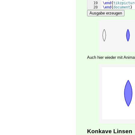
19
\end
{
tikzpictur
20
\end
{
document
}
Ausgabe erzeugen
Auch hier wieder mit Animat
Konkave Linsen