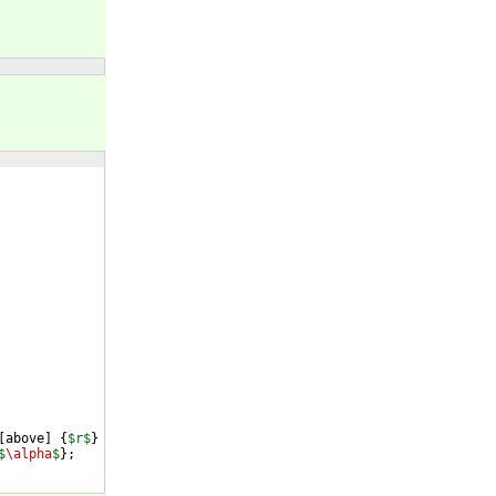
[
above
]
{
$r$
}
 ++
(
180-
\@
alpha/2:-3
)
 node
[
dot
]
(
m
)
{
}
;
$
\alpha
$
}
;