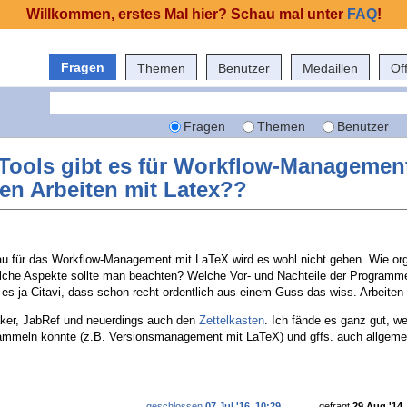
Willkommen, erstes Mal hier? Schau mal unter
FAQ
!
Fragen
Themen
Benutzer
Medaillen
Of
Fragen
Themen
Benutzer
 Tools gibt es für Workflow-Managemen
en Arbeiten mit Latex??
au für das Workflow-Management mit LaTeX wird es wohl nicht geben. Wie orga
che Aspekte sollte man beachten? Welche Vor- und Nachteile der Programme
es ja Citavi, dass schon recht ordentlich aus einem Guss das wiss. Arbeiten e
ker, JabRef und neuerdings auch den
Zettelkasten
. Ich fände es ganz gut, w
ammeln könnte (z.B. Versionsmanagement mit LaTeX) und gffs. auch allgeme
geschlossen
07 Jul '16, 10:29
gefragt
29 Aug '14,