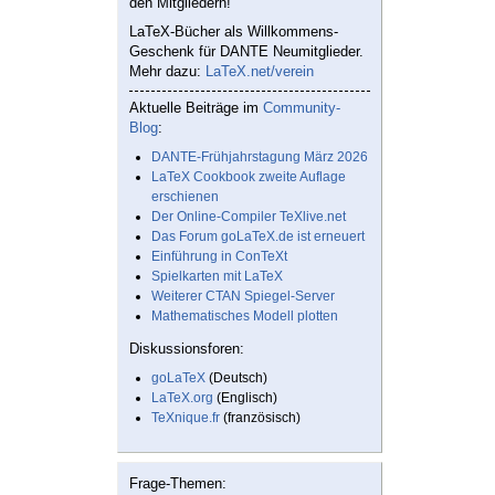
den Mitgliedern!
LaTeX-Bücher als Willkommens-
Geschenk für DANTE Neumitglieder.
Mehr dazu:
LaTeX.net/verein
Aktuelle Beiträge im
Community-
Blog
:
DANTE-Frühjahrstagung März 2026
LaTeX Cookbook zweite Auflage
erschienen
Der Online-Compiler TeXlive.net
Das Forum goLaTeX.de ist erneuert
Einführung in ConTeXt
Spielkarten mit LaTeX
Weiterer CTAN Spiegel-Server
Mathematisches Modell plotten
Diskussionsforen:
goLaTeX
(Deutsch)
LaTeX.org
(Englisch)
TeXnique.fr
(französisch)
Frage-Themen: