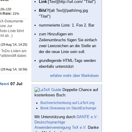
Link
:[Text](http://url.com/ "Titel")
118
●
133
Bild
?![alt Text](/path/img.jpg
t-Rate:
21%
"Titel")
aTeX-Dokumente
nummerierte Liste: 1. Foo 2. Bar
bzw. zur
Todo-Liste führt
zum Hinzufügen ein
t ab. ;)
Zeilenumbruchs fügen Sie einfach
(29 Aug '14, 14:25)
zwei Leerzeichen an die Stelle an
ür ToDo-Listen am
der die neue Linie sein soll.
lbleistift dabei.
grundlegende HTML-Tags werden
ebenfalls unterstützt
(29 Aug '14, 16:56)
erfahre mehr über Markdown
Henri
07 Jul
Doppelte Chance auf
kostenloses Buch:
Buchverschenkung auf LaTeX.org
Book Giveaway on StackExchange
Mit Unterstützung durch
DANTE e.V.:
Deutschsprachige
Anwendervereinigung TeX e.V.
Danke