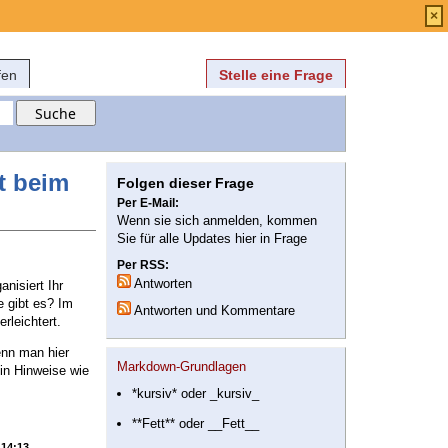
Anmelden
über
FAQ
×
fen
Stelle eine Frage
t beim
Folgen dieser Frage
Per E-Mail:
Wenn sie sich anmelden, kommen
Sie für alle Updates hier in Frage
Per RSS:
Antworten
nisiert Ihr
 gibt es? Im
Antworten und Kommentare
rleichtert.
enn man hier
Markdown-Grundlagen
in Hinweise wie
*kursiv* oder _kursiv_
**Fett** oder __Fett__
 14:13