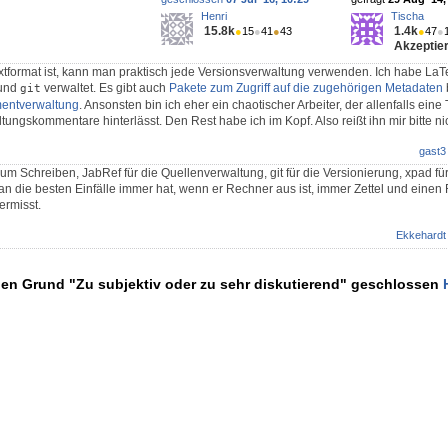
Henri
Tischa
15.8k
1.4k
●
15
●
41
●
43
●
47
●
Akzeptier
extformat ist, kann man praktisch jede Versionsverwaltung verwenden. Ich habe L
und
verwaltet. Es gibt auch
Pakete zum Zugriff auf die zugehörigen Metadaten
git
mentverwaltung
. Ansonsten bin ich eher ein chaotischer Arbeiter, der allenfalls eine 
ngskommentare hinterlässt. Den Rest habe ich im Kopf. Also reißt ihn mir bitte nich
gast3
um Schreiben, JabRef für die Quellenverwaltung, git für die Versionierung, xpad f
die besten Einfälle immer hat, wenn er Rechner aus ist, immer Zettel und einen Fal
vermisst.
Ekkehardt
den Grund "Zu subjektiv oder zu sehr diskutierend" geschlossen