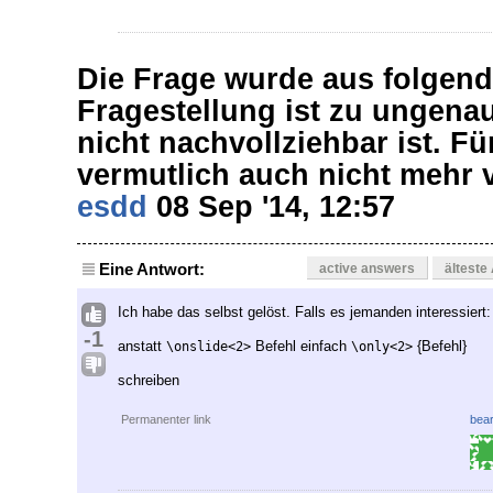
Die Frage wurde aus folgen
Fragestellung ist zu ungena
nicht nachvollziehbar ist. Fü
vermutlich auch nicht mehr 
esdd
08 Sep '14, 12:57
Eine Antwort:
active answers
älteste
Ich habe das selbst gelöst. Falls es jemanden interessiert:
-1
anstatt
Befehl einfach
{Befehl}
\onslide<2>
\only<2>
schreiben
Permanenter link
bear