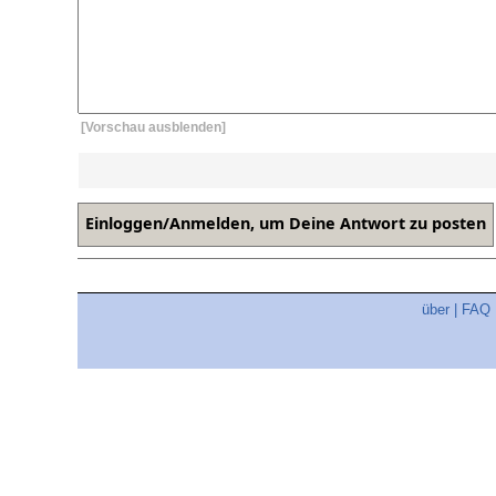
[Vorschau ausblenden]
über
|
FAQ