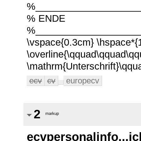
%____________________
% ENDE
%____________________
\vspace{0.3cm} \hspace*{
\overline{\qquad\qquad\q
\mathrm{Unterschrift}\qq
ecv
cv
europecv
2
markup
ecvpersonalinfo...i