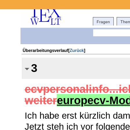
Fragen
The
Überarbeitungsverlauf[
Zurück
]
3
ecvpersonalinfo...i
weiter
europecv-Mod
Ich habe erst kürzlich da
Jetzt steh ich vor folgend