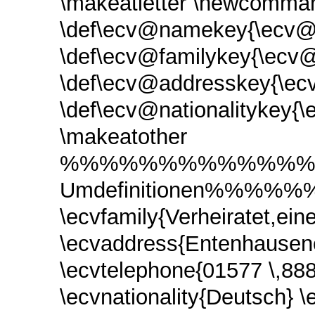
\makeatletter \newcommand
\def\ecv@namekey{\ecv@
\def\ecv@familykey{\ecv@
\def\ecv@addresskey{\ecv
\def\ecv@nationalitykey{\
\makeatother
%%%%%%%%%%%%%
Umdefinitionen%
\ecvfamily{Verheiratet,e
\ecvaddress{Entenhausene
\ecvtelephone{01577 \,88
\ecvnationality{Deutsch} \