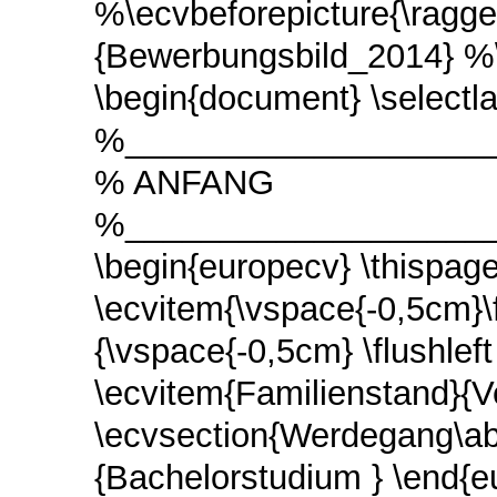
%\ecvbeforepicture{\ragge
{Bewerbungsbild_2014} %\
\begin{document} \select
%____________________
% ANFANG
%____________________
\begin{europecv} \thispag
\ecvitem{\vspace{-0,5cm}\f
{\vspace{-0,5cm} \flushleft
\ecvitem{Familienstand}{V
\ecvsection{Werdegang\abs
{Bachelorstudium } \end{e