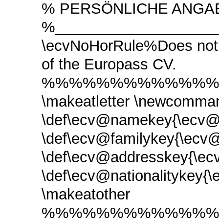
% PERSÖNLICHE ANGA
%____________________
\ecvNoHorRule%Does not dr
of the Europass CV.
%%%%%%%%%%%%%%
\makeatletter
\newcommand
\def\ecv@namekey{\ecv@
\def\ecv@familykey{\ecv@
\def\ecv@addresskey{\ecv
\def\ecv@nationalitykey{\
\makeatother
%%%%%%%%%%%%%