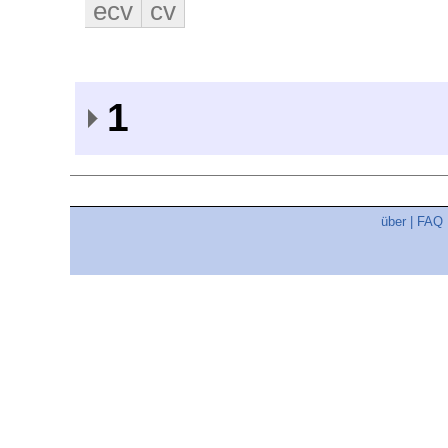
ecv
cv
1
über
|
FAQ