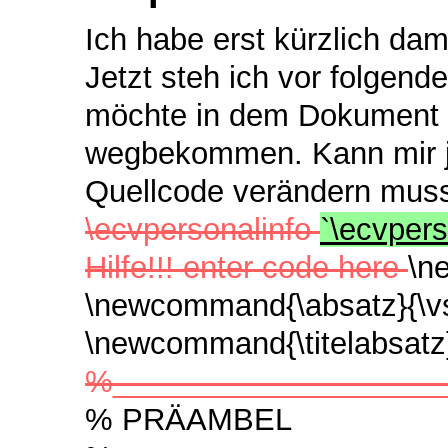
Ich habe erst kürzlich da
Jetzt steh ich vor folgend
möchte in dem Dokument 
wegbekommen. Kann mir j
Quellcode verändern muss
\ecvpersonalinfo
`\ecvpers
Hilfe!!! enter code here
\n
\newcommand{\absatz}{\v
\newcommand{\titelabsatz
%____________________
% PRÄAMBEL