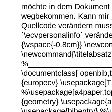
möchte in dem Dokument 
wegbekommen. Kann mir j
Quellcode verändern muss
`\ecvpersonalinfo` verän
{\vspace{-0.8cm}} \newco
\newcommand{\titelabsat
%____________________
\documentclass[ openbib,t
{europecv} \usepackage[T
%\usepackage[a4paper,to
{geometry} \usepackage{a
\usepackage{bibentry} %\