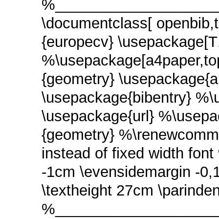
%____________________
\documentclass[ openbib,t
{europecv}
\usepackage[T
%\usepackage[a4paper,to
{geometry}
\usepackage{
\usepackage{bibentry}
%\u
\usepackage{url}
%\usepa
{geometry}
%\renewcomman
instead of fixed width font
-1cm
\evensidemargin -0
\textheight 27cm
\parind
%____________________