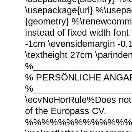
\usepackage{url} %\usepa
{geometry} %\renewcomman
instead of fixed width fon
-1cm \evensidemargin -0,
\textheight 27cm \parinde
%____________________
% PERSÖNLICHE ANGA
%____________________
\ecvNoHorRule%Does not dr
of the Europass CV.
%%%%%%%%%%%%%%