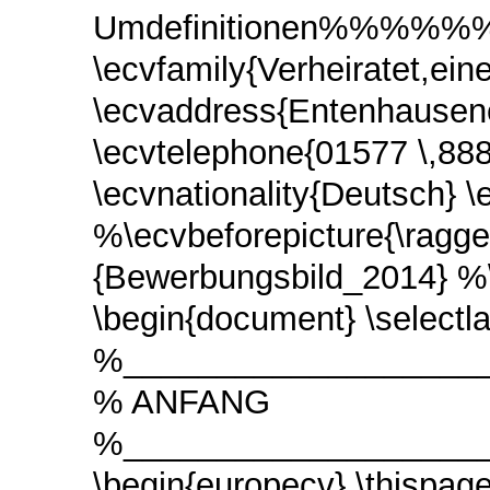
Umdefinitionen%
\ecvfamily{Verheiratet,ei
\ecvaddress{Entenhausene
\ecvtelephone{01577 \,88
\ecvnationality{Deutsch}
\
%\ecvbeforepicture{\ragge
{Bewerbungsbild_2014}
%\
\begin{document}
\select
%____________________
% ANFANG
%____________________
\begin{europecv}
\thispag