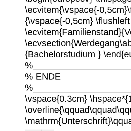
\ecvitem{\vspace{-0,5cm}\f
{\vspace{-0,5cm} \flushleft
\ecvitem{Familienstand}{V
\ecvsection{Werdegang\a
{Bachelorstudium }
\end{e
%____________________
% ENDE
%____________________
\vspace{0.3cm}
\hspace*{
\overline{\qquad\qquad\q
\mathrm{Unterschrift}\qq