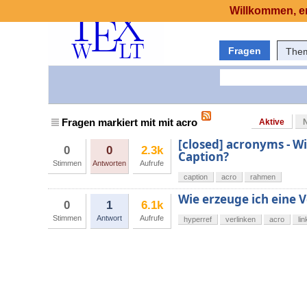
Willkommen, er
Fragen
The
Fragen markiert mit mit acro
Aktive
[closed] acronyms - W
0
0
2.3k
Caption?
Stimmen
Antworten
Aufrufe
caption
acro
rahmen
Wie erzeuge ich eine 
0
1
6.1k
Stimmen
Antwort
Aufrufe
hyperref
verlinken
acro
li